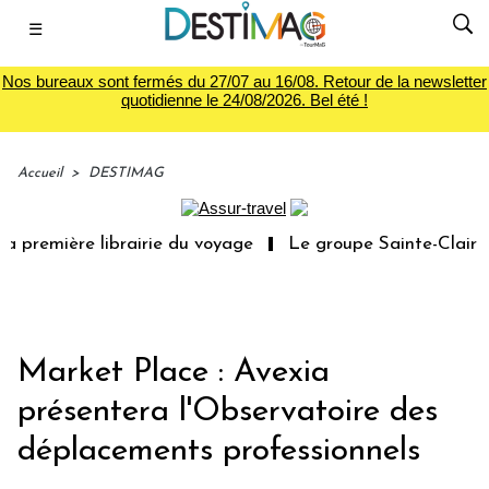
☰
Nos bureaux sont fermés du 27/07 au 16/08. Retour de la newsletter
quotidienne le 24/08/2026. Bel été !
Accueil
>
DESTIMAG
 première librairie du voyage
Le groupe Sainte-Claire r
Market Place : Avexia
présentera l'Observatoire des
déplacements professionnels