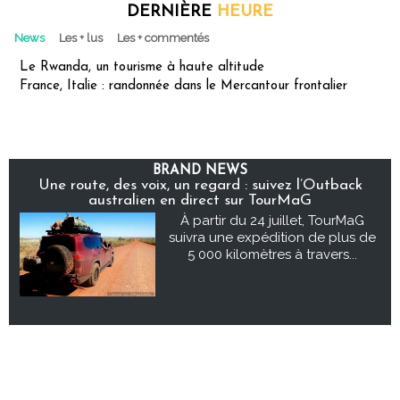
DERNIÈRE
HEURE
News
Les + lus
Les + commentés
Le Rwanda, un tourisme à haute altitude
France, Italie : randonnée dans le Mercantour frontalier
BRAND NEWS
Une route, des voix, un regard : suivez l’Outback
australien en direct sur TourMaG
À partir du 24 juillet, TourMaG
suivra une expédition de plus de
5 000 kilomètres à travers...