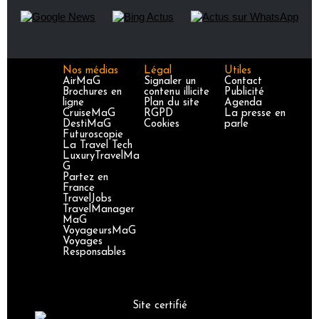
Nos médias
Légal
Utiles
AirMaG
Signaler un
Contact
Brochures en
contenu illicite
Publicité
ligne
Plan du site
Agenda
CruiseMaG
RGPD
La presse en
DestiMaG
Cookies
parle
Futuroscopie
La Travel Tech
LuxuryTravelMa
G
Partez en
France
TravelJobs
TravelManager
MaG
VoyageursMaG
Voyages
Responsables
Site certifié