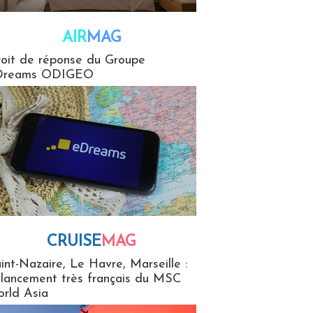
AIR
MAG
G
oit de réponse du Groupe
Dreams ODIGEO
CRUISE
MAG
MaG
int-Nazaire, Le Havre, Marseille :
 lancement très français du MSC
rld Asia