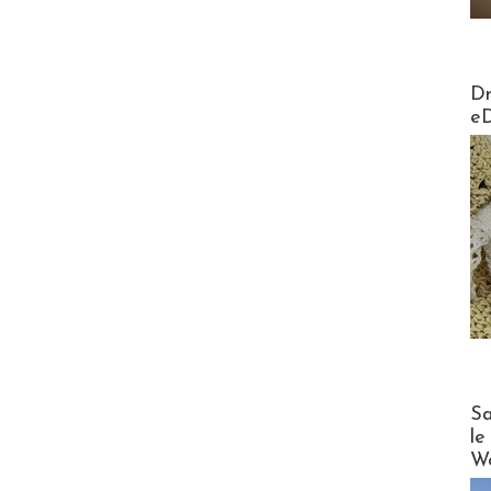
AirMa
Dr
e
Cruise
Sa
le
Wo