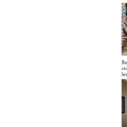
Bo
ré
le