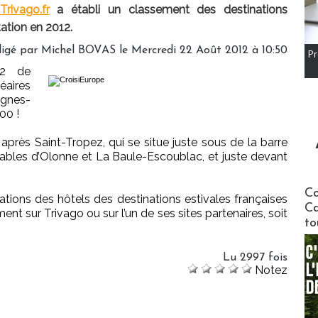
Trivago.fr
a établi un classement des destinations
tation en 2012.
igé par Michel BOVAS le Mercredi 22 Août 2012 à 10:50
Pr
12 de
aires
agnes-
00 !
après Saint-Tropez, qui se situe juste sous de la barre
Sables d’Olonne et La Baule-Escoublac, et juste devant
Communi
Co
tions des hôtels des destinations estivales françaises
Ca
t sur Trivago ou sur l’un de ses sites partenaires, soit
to
Lu 2997 fois
Notez