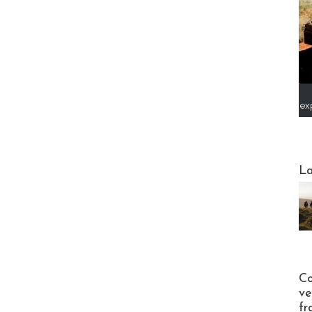
ex
Webinai
La
Publi-n
Co
ve
fr