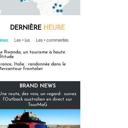
DERNIÈRE
HEURE
News
Les + lus
Les + commentés
e Rwanda, un tourisme à haute
ltitude
rance, Italie : randonnée dans le
ercantour frontalier
BRAND NEWS
Une route, des voix, un regard : suivez
l’Outback australien en direct sur
TourMaG