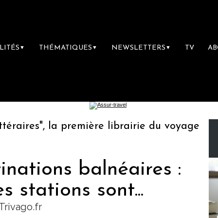
LITÉS
THÉMATIQUES
NEWSLETTERS
TV
A
▼
▼
▼
ires", la première librairie du voyage
Le 
inations balnéaires :
s stations sont...
Trivago.fr