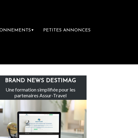
BONNEMENTS
PETITES ANNONCES
▼
groupe Sainte-Claire rachète Eden Tour
L
BRAND NEWS DESTIMAG
Une formation simplifiée pour les
partenaires Assur-Travel