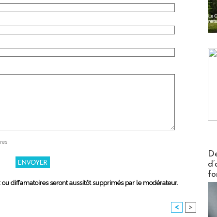
res
Actus V
De
d’
fo
x ou diffamatoires seront aussitôt supprimés par le modérateur.
<
>