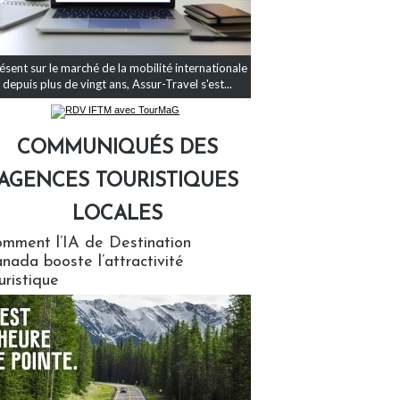
ésent sur le marché de la mobilité internationale
depuis plus de vingt ans, Assur-Travel s'est...
COMMUNIQUÉS DES
AGENCES TOURISTIQUES
LOCALES
qués des agences touristiques locales
mment l’IA de Destination
nada booste l’attractivité
uristique