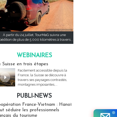
À partir du 24 juillet, TourMaG suivra une
pédition de plus de 5 000 kilomètres à travers...
WEBINAIRES
res
 Suisse en trois étapes
Facilement accessible depuis la
France, la Suisse se découvre à
travers ses paysages contrastés,
montagnes imposantes,...
PUBLI-NEWS
ews
opération France-Vietnam : Hanoï
ut séduire les professionnels
ançais du tourisme