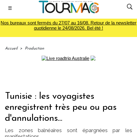
☰
Nos bureaux sont fermés du 27/07 au 16/08. Retour de la newsletter
quotidienne le 24/08/2026. Bel été !
Accueil
>
Production
Tunisie : les voyagistes
enregistrent très peu ou pas
d'annulations...
Les zones balnéaires sont épargnées par les
manifestations