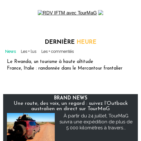
DERNIÈRE
HEURE
News
Les + lus
Les + commentés
Le Rwanda, un tourisme à haute altitude
France, Italie : randonnée dans le Mercantour frontalier
BRAND NEWS
Une route, des voix, un regard : suivez l’Outback
australien en direct sur TourMaG
À partir du 24 juillet, TourMaG
suivra une expédition de plus de
5 000 kilomètres à travers...