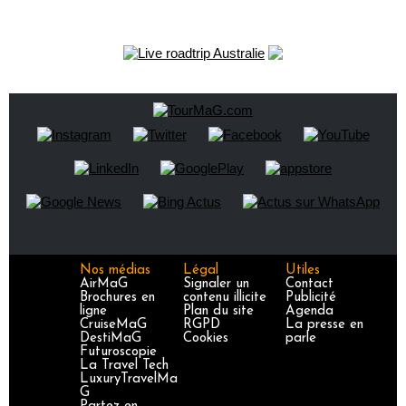
Nos médias
Légal
Utiles
AirMaG
Signaler un
Contact
Brochures en
contenu illicite
Publicité
ligne
Plan du site
Agenda
CruiseMaG
RGPD
La presse en
DestiMaG
Cookies
parle
Futuroscopie
La Travel Tech
LuxuryTravelMa
G