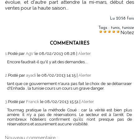
évolue, et d'autre part attendre la mi-mars, début des
ventes pour la haute saison...
Lu 2058 fois
Tags
:
tunis
,
tunisie
Notez
COMMENTAIRES
1.
Posté par
AgV
le 08/02/2013 08:28
|
Alerter
Encore faudrait-il qu'il y ait des demandes...
2.
Posté par
ayadi
le 08/02/2013 14:15
|
Alerter
tant que ce gouvernement n'aura pas fait le choix de se débarraser
d'Enhada , la tunisie cours un cours un grave danger.
3.
Posté par
Franck
le 08/02/2013 15:51
|
Alerter
Tourmag pratique la méthode Coué : car la vérité est bien plus
amère. Il n’y a pas de réservations. Le secteur est à l’arrêt. De
nombreux hôteliers confirment qu’ils n’ont presque pas de
réservations et assurément aucune visibilité.
Nouveau commentaire :