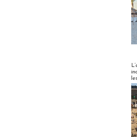
Partez
L’
in
le