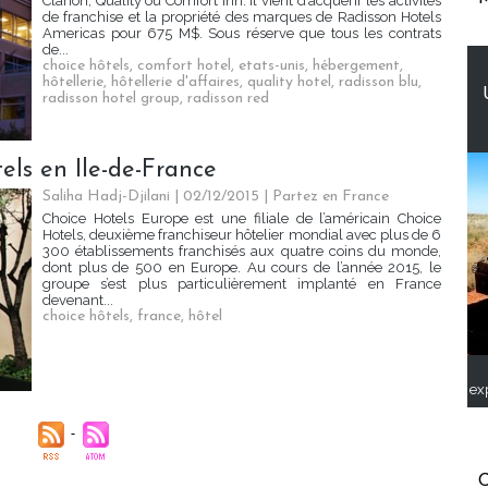
Clarion, Quality ou Comfort Inn. Il vient d’acquérir les activités
de franchise et la propriété des marques de Radisson Hotels
Americas pour 675 M$. Sous réserve que tous les contrats
de...
choice hôtels
,
comfort hotel
,
etats-unis
,
hébergement
,
hôtellerie
,
hôtellerie d'affaires
,
quality hotel
,
radisson blu
,
radisson hotel group
,
radisson red
els en Ile-de-France
Saliha Hadj-Djilani | 02/12/2015
|
Partez en France
Choice Hotels Europe est une filiale de l’américain Choice
Hotels, deuxième franchiseur hôtelier mondial avec plus de 6
300 établissements franchisés aux quatre coins du monde,
dont plus de 500 en Europe. Au cours de l’année 2015, le
groupe s’est plus particulièrement implanté en France
devenant...
choice hôtels
,
france
,
hôtel
ex
C