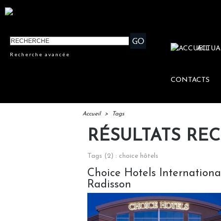
ACTUA
Recherche avancée
CONTACTS
Accueil
>
Tags
RÉSULTATS RE
Tags (2) : choice hôtels
Choice Hotels International
Radisson