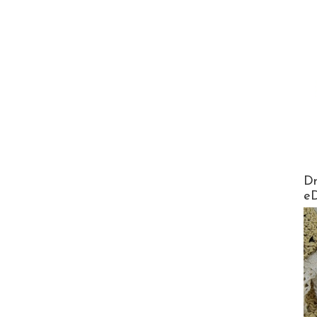
AirMa
Dr
e