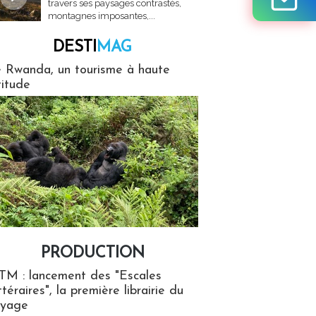
travers ses paysages contrastés,
montagnes imposantes,...
DESTI
MAG
MAG
 Rwanda, un tourisme à haute
titude
PRODUCTION
ion
TM : lancement des "Escales
ttéraires", la première librairie du
oyage