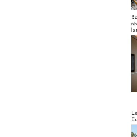
Bo
ré
le
Distribu
Le
Ed