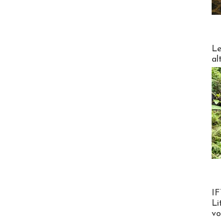
DESTI
Le
al
Product
IF
Li
v