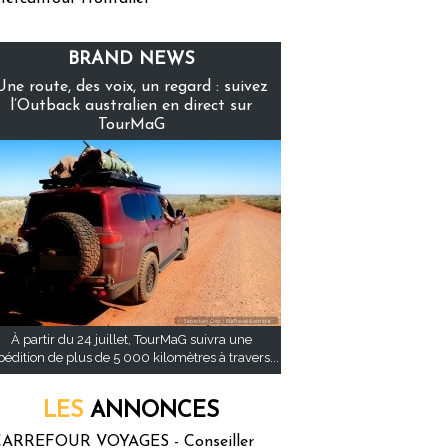
BRAND NEWS
Une route, des voix, un regard : suivez
l’Outback australien en direct sur
TourMaG
À partir du 24 juillet, TourMaG suivra une
pédition de plus de 5 000 kilomètres à travers...
LES
ANNONCES
ARREFOUR VOYAGES - Conseiller