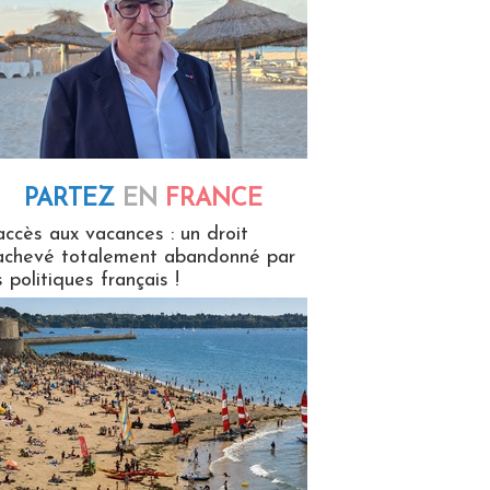
PARTEZ
EN
FRANCE
 en France
accès aux vacances : un droit
achevé totalement abandonné par
s politiques français !