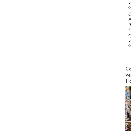
v
O
A
h
A
C
v
O
Publi-n
Co
ve
fr