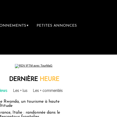
BONNEMENTS
PETITES ANNONCES
▼
DERNIÈRE
HEURE
News
Les + lus
Les + commentés
e Rwanda, un tourisme à haute
ltitude
rance, Italie : randonnée dans le
ercantour frontalier