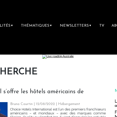
LITÉS
THÉMATIQUES
NEWSLETTERS
TV
A
▼
▼
▼
CHERCHE
 s’offre les hôtels américains de
L
Bruno Courtin
| 12/08/2022
|
Hébergement
a
Choice Hotels International est l’un des premiers franchiseurs
F
américains – et mondiaux – avec des marques comme
M