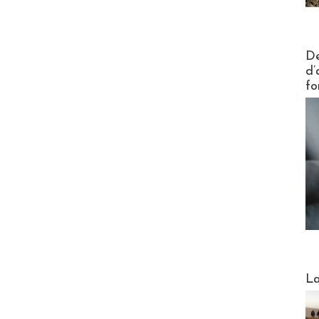
Actus V
De
d’
fo
Webinai
La