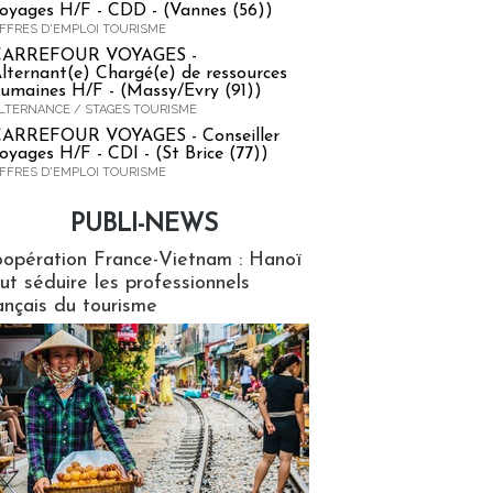
oyages H/F - CDD - (Vannes (56))
FFRES D'EMPLOI TOURISME
CARREFOUR VOYAGES -
lternant(e) Chargé(e) de ressources
umaines H/F - (Massy/Evry (91))
LTERNANCE / STAGES TOURISME
ARREFOUR VOYAGES - Conseiller
oyages H/F - CDI - (St Brice (77))
FFRES D'EMPLOI TOURISME
PUBLI-NEWS
ews
opération France-Vietnam : Hanoï
ut séduire les professionnels
ançais du tourisme