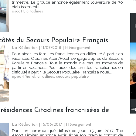
trimestre. Le groupe annonce également l’ouverture de 70
établissements...
ascott
,
citadines
côtés du Secours Populaire Français
La Rédaction
| 11/07/2018
|
Hébergement
Pour aider les familles franciliennes en difficulté à partir en
vacances, Citadines Apart'Hotel s'engage auprès du Secours
Populaire Français. Tout le monde n'a pas les moyens de
partir en vacances. Pour aider des familles franciliennes en
difficulté à partir, le Secours Populaire Français a noué...
appart'hotel
,
citadines
,
secours populaire
ex
 résidences Citadines franchisées de
La Rédaction
| 15/06/2017
|
Hébergement
Dans un communiqué diffusé ce jeudi 15 juin 2017, The
C
Ascott Limited annonce avoir signé son premier contrat de