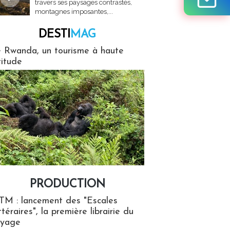
travers ses paysages contrastés,
montagnes imposantes,...
DESTI
MAG
MAG
 Rwanda, un tourisme à haute
titude
PRODUCTION
ion
TM : lancement des "Escales
ttéraires", la première librairie du
oyage