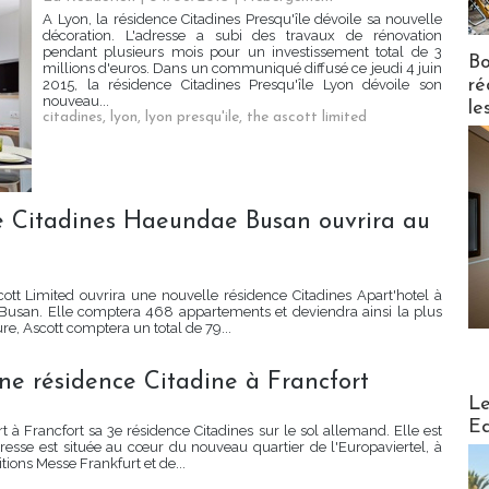
A Lyon, la résidence Citadines Presqu'île dévoile sa nouvelle
décoration. L'adresse a subi des travaux de rénovation
pendant plusieurs mois pour un investissement total de 3
Bo
millions d'euros. Dans un communiqué diffusé ce jeudi 4 juin
ré
2015, la résidence Citadines Presqu'île Lyon dévoile son
nouveau...
le
citadines
,
lyon
,
lyon presqu'ile
,
the ascott limited
ce Citadines Haeundae Busan ouvrira au
tt Limited ouvrira une nouvelle résidence Citadines Apart'hotel à
Busan. Elle comptera 468 appartements et deviendra ainsi la plus
e, Ascott comptera un total de 79...
ne résidence Citadine à Francfort
Distribu
Le
Ed
 à Francfort sa 3e résidence Citadines sur le sol allemand. Elle est
adresse est située au cœur du nouveau quartier de l'Europaviertel, à
ions Messe Frankfurt et de...