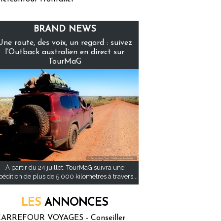
BRAND NEWS
Une route, des voix, un regard : suivez
l’Outback australien en direct sur
TourMaG
À partir du 24 juillet, TourMaG suivra une
pédition de plus de 5 000 kilomètres à travers...
LES
ANNONCES
ARREFOUR VOYAGES - Conseiller