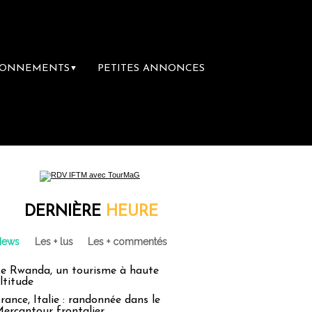
BONNEMENTS
PETITES ANNONCES
▼
DERNIÈRE
HEURE
News
Les + lus
Les + commentés
e Rwanda, un tourisme à haute
ltitude
rance, Italie : randonnée dans le
ercantour frontalier