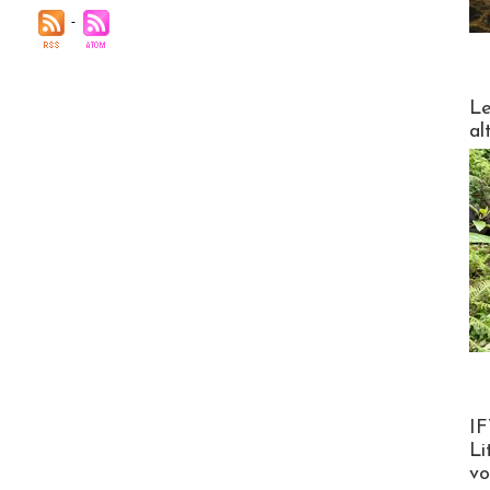
DESTI
Le
al
Product
IF
Li
v