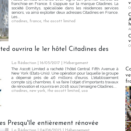
v
franchise en France. Il s'appuie sur la marque Citadines. La
O
société Domitys, spécialisée dans les résidences services
seniors, va ainsi exploiter deux adresses Citadines en France.
Les...
A
citadines
,
france
,
the ascott limited
h
A
C
v
O
ed ouvrira le 1er hôtel Citadines des
La Rédaction
| 16/05/2017
|
Hébergement
Publi-n
Co
The Ascott Limited a racheté l'hôtel Central Fifth Avenue à
New York (États-Unis). Une opération pour laquelle le groupe
ve
a dépensé près de 46 millions d'euros. L'établissement
fr
compte 125 chambres. Il va faire l'objet d'importants travaux
de rénovation et rouvrira en 2018 sous l'enseigne Citadines....
citadines
,
new york
,
the ascott limited
,
usa
nes Presqu'île entièrement rénovée
La Rédaction
| 04/06/2015
|
Hébergement