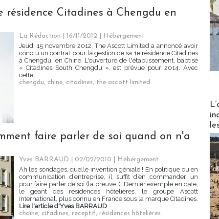
ne résidence Citadines à Chengdu en
La Rédaction
| 16/11/2012
|
Hébergement
Jeudi 15 novembre 2012, The Ascott Limited a annoncé avoir
conclu un contrat pour la gestion de sa 1e résidence Citadines
à Chengdu, en Chine. L'ouverture de l'établissement, baptisé
« Citadines South Chengdu », est prévue pour 2014. Avec
cette...
chengdu
,
chine
,
citadines
,
the ascott limited
Partez
L’
in
le
omment faire parler de soi quand on n'a
Yves BARRAUD | 02/02/2010
|
Hébergement
Ah les sondages, quelle invention géniale ! En politique ou en
communication d’entreprise, il suffit d’en commander un
pour faire parler de soi (la preuve !). Dernier exemple en date,
le géant des résidences hôtelières, le groupe Ascott
International, plus connu en France sous la marque Citadines.
Lire l'article d'Yves BARRAUD
chaîne
,
citadines
,
réceptif
,
résidences hôtelières