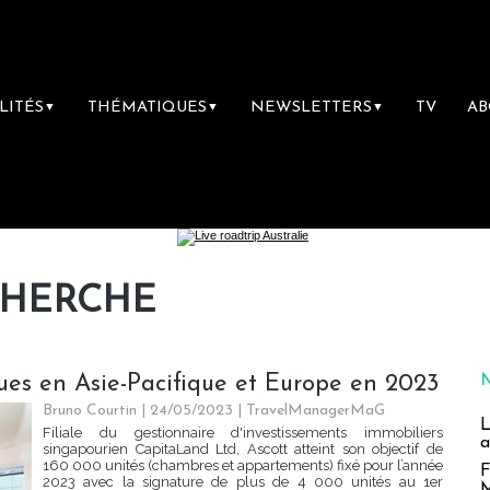
LITÉS
THÉMATIQUES
NEWSLETTERS
TV
A
▼
▼
▼
CHERCHE
vues en Asie-Pacifique et Europe en 2023
Bruno Courtin
| 24/05/2023
|
TravelManagerMaG
L
Filiale du gestionnaire d'investissements immobiliers
a
singapourien CapitaLand Ltd, Ascott atteint son objectif de
160 000 unités (chambres et appartements) fixé pour l’année
F
2023 avec la signature de plus de 4 000 unités au 1er
M