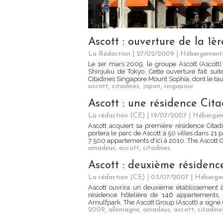
Ascott : ouverture de la 1è
La Rédaction
| 27/02/2009
|
Hébergement
Le 1er mars 2009, le groupe Ascott (Ascott)
Shinjuku de Tokyo. Cette ouverture fait suit
Citadines Singapore Mount Sophia, dont le taux
ascott
,
citadines
,
japon
,
singapour
Ascott : une résidence Cit
La rédaction (CE) | 19/07/2007
|
Héberge
Ascott acquiert sa première résidence Cita
portera le parc de Ascott à 50 villes dans 21 
7 500 appartements d'ici à 2010. The Ascott Gr
amadeus
,
ascott
,
citadines
Ascott : deuxième résidenc
La rédaction (CE) | 03/07/2007
|
Héberge
Ascott ouvrira un deuxième établissement à
résidence hôtelière de 146 appartements,
Arnulfpark. The Ascott Group (Ascott) a signé
2009
,
allemagne
,
amadeus
,
ascott
,
citadine