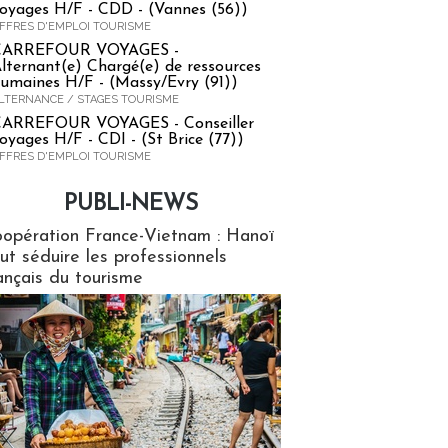
oyages H/F - CDD - (Vannes (56))
FFRES D'EMPLOI TOURISME
CARREFOUR VOYAGES -
lternant(e) Chargé(e) de ressources
umaines H/F - (Massy/Evry (91))
LTERNANCE / STAGES TOURISME
ARREFOUR VOYAGES - Conseiller
oyages H/F - CDI - (St Brice (77))
FFRES D'EMPLOI TOURISME
PUBLI-NEWS
ews
opération France-Vietnam : Hanoï
ut séduire les professionnels
ançais du tourisme