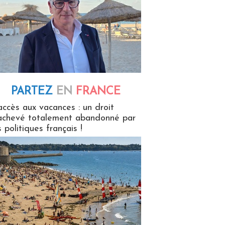
PARTEZ
EN
FRANCE
 en France
accès aux vacances : un droit
achevé totalement abandonné par
s politiques français !