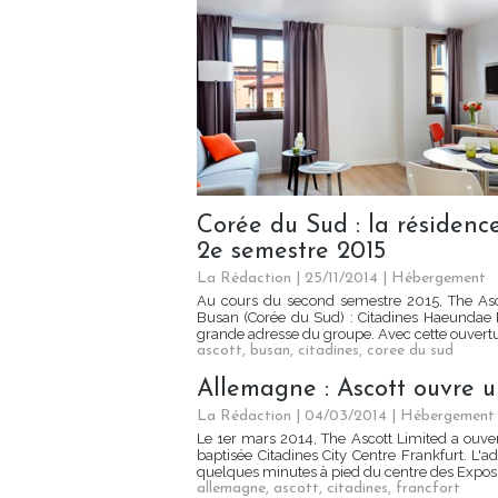
Corée du Sud : la résiden
2e semestre 2015
La Rédaction
| 25/11/2014
|
Hébergement
Au cours du second semestre 2015, The Asco
Busan (Corée du Sud) : Citadines Haeundae 
grande adresse du groupe. Avec cette ouvertur
ascott
,
busan
,
citadines
,
coree du sud
Allemagne : Ascott ouvre u
La Rédaction
| 04/03/2014
|
Hébergement
Le 1er mars 2014, The Ascott Limited a ouvert
baptisée Citadines City Centre Frankfurt. L'
quelques minutes à pied du centre des Exposit
allemagne
,
ascott
,
citadines
,
francfort