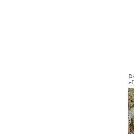
AirMa
Dr
e