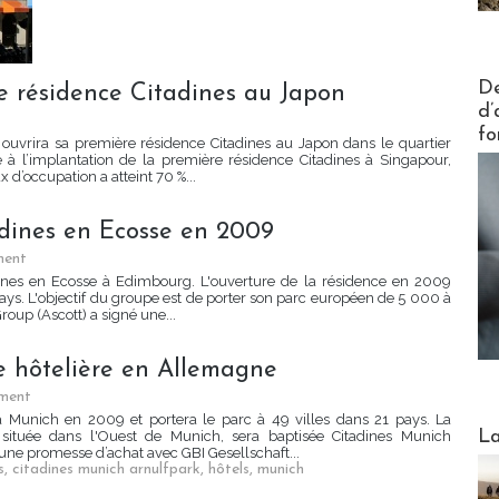
Actus V
De
re résidence Citadines au Japon
d’
fo
 ouvrira sa première résidence Citadines au Japon dans le quartier
e à l’implantation de la première résidence Citadines à Singapour,
 d’occupation a atteint 70 %...
adines en Ecosse en 2009
ment
dines en Ecosse à Edimbourg. L'ouverture de la résidence en 2009
pays. L'objectif du groupe est de porter son parc européen de 5 000 à
oup (Ascott) a signé une...
e hôtelière en Allemagne
ment
 Munich en 2009 et portera le parc à 49 villes dans 21 pays. La
Webinai
La
 située dans l'Ouest de Munich, sera baptisée Citadines Munich
 une promesse d’achat avec GBI Gesellschaft...
s
,
citadines munich arnulfpark
,
hôtels
,
munich