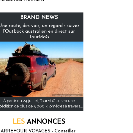
BRAND NEWS
Une route, des voix, un regard : suivez
l’Outback australien en direct sur
TourMaG
À partir du 24 juillet, TourMaG suivra une
pédition de plus de 5 000 kilomètres à travers...
LES
ANNONCES
ARREFOUR VOYAGES - Conseiller