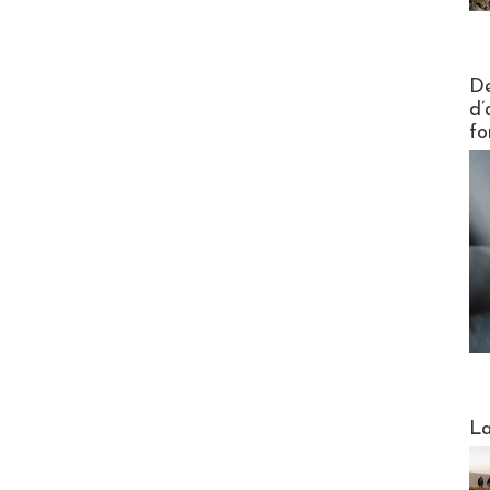
Actus V
De
d’
fo
Webinai
La