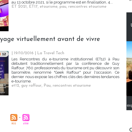
au 13 octobre 2021, si le programme est en finalisation, 4...
ET 2021
,
ET17
,
etourisme
,
pau
,
rencontres etourisme
yage virtuellement avant de vivre
| 19/10/2016
|
La Travel Tech
Les Rencontres du e-tourisme institutionnel (ET12) à Pau
débutent traditionnellement par la conférence de Guy
Raffour. 760 professionnels du tourisme ont pu découvrir son
baromètre, renommé "Geek Raffour" pour l'occasion. Ce
dernier nous expose les chiffres clés des dernières tendances
e-tourisme.
et12
,
guy raffour
,
Pau
,
rencontres etourisme
ex
C