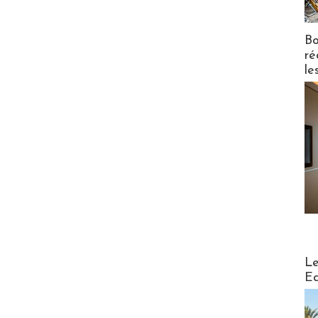
Bo
ré
le
Distribu
Le
Ed