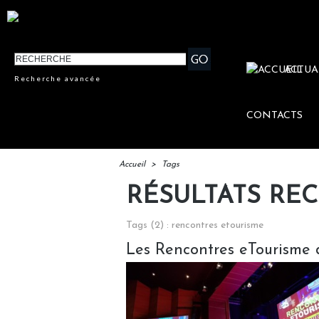
ACTUA
Recherche avancée
CONTACTS
Accueil
>
Tags
RÉSULTATS RE
Tags (2) : rencontres etourisme
Les Rencontres eTourisme 