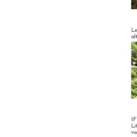
DESTI
Le
al
Product
IF
Li
v