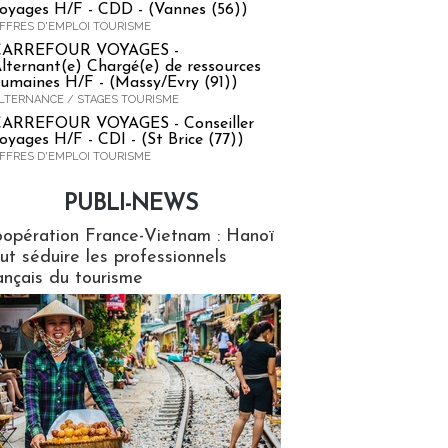
oyages H/F - CDD - (Vannes (56))
FFRES D'EMPLOI TOURISME
CARREFOUR VOYAGES -
lternant(e) Chargé(e) de ressources
umaines H/F - (Massy/Evry (91))
LTERNANCE / STAGES TOURISME
ARREFOUR VOYAGES - Conseiller
oyages H/F - CDI - (St Brice (77))
FFRES D'EMPLOI TOURISME
PUBLI-NEWS
ews
opération France-Vietnam : Hanoï
ut séduire les professionnels
ançais du tourisme