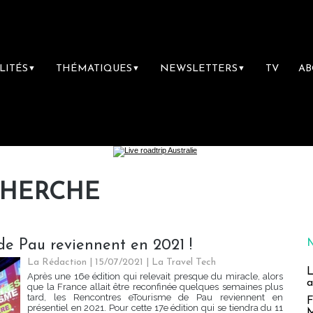
LITÉS
THÉMATIQUES
NEWSLETTERS
TV
A
▼
▼
▼
CHERCHE
de Pau reviennent en 2021 !
La Rédaction
| 15/07/2021
|
La Travel Tech
L
Après une 16e édition qui relevait presque du miracle, alors
a
que la France allait être reconfinée quelques semaines plus
tard, les Rencontres eTourisme de Pau reviennent en
F
présentiel en 2021. Pour cette 17e édition qui se tiendra du 11
M