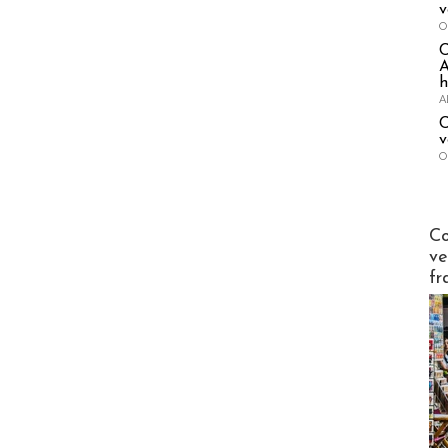
v
O
A
h
A
C
v
O
Publi-n
Co
ve
fr