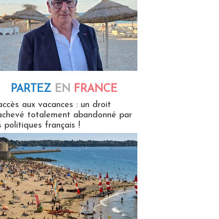
PARTEZ
EN
FRANCE
 en France
accès aux vacances : un droit
achevé totalement abandonné par
s politiques français !