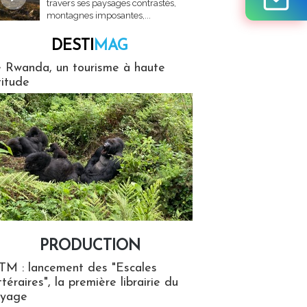
travers ses paysages contrastés,
montagnes imposantes,...
DESTI
MAG
MAG
 Rwanda, un tourisme à haute
titude
PRODUCTION
ion
TM : lancement des "Escales
ttéraires", la première librairie du
oyage