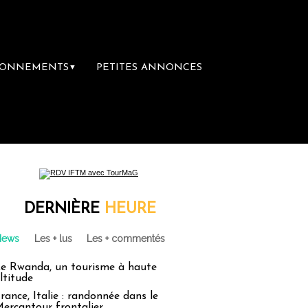
BONNEMENTS
PETITES ANNONCES
▼
DERNIÈRE
HEURE
News
Les + lus
Les + commentés
e Rwanda, un tourisme à haute
ltitude
rance, Italie : randonnée dans le
ercantour frontalier