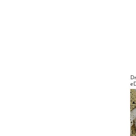
AirMa
Dr
e