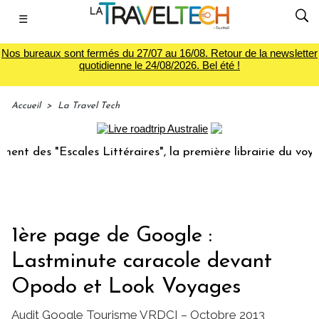
☰
Nos bureaux sont fermés du 27/07 au 16/08. Retour de la newsletter
quotidienne le 24/08/2026. Bel été !
Accueil
>
La Travel Tech
"Escales Littéraires", la première librairie du voyage
Le
1ère page de Google :
Lastminute caracole devant
Opodo et Look Voyages
Audit Google Tourisme VRDCI – Octobre 2013