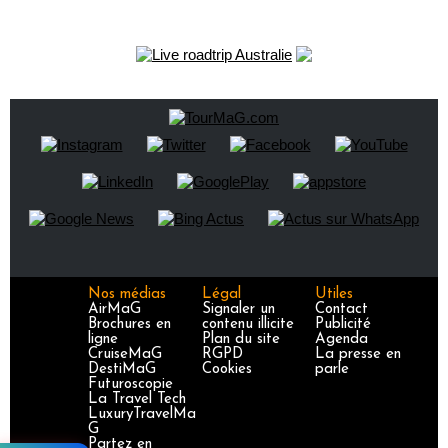
Nos médias
Légal
Utiles
AirMaG
Signaler un
Contact
Brochures en
contenu illicite
Publicité
ligne
Plan du site
Agenda
CruiseMaG
RGPD
La presse en
DestiMaG
Cookies
parle
Futuroscopie
La Travel Tech
LuxuryTravelMa
G
Partez en