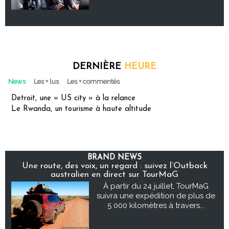
DERNIÈRE
HEURE
News
Les + lus
Les + commentés
Detroit, une « US city » à la relance
Le Rwanda, un tourisme à haute altitude
BRAND NEWS
Une route, des voix, un regard : suivez l’Outback
australien en direct sur TourMaG
À partir du 24 juillet, TourMaG
suivra une expédition de plus de
5 000 kilomètres à travers...