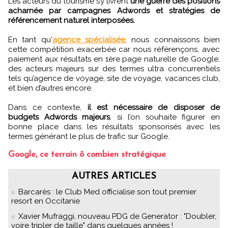
Les acteurs du tourisme s’y livrent
une guerre des positions
acharnée par campagnes Adwords et stratégies de
référencement naturel interposées.
En tant qu'
agence spécialisée
, nous connaissons bien
cette compétition exacerbée car nous référençons, avec
paiement aux résultats en 1ère page naturelle de Google,
des acteurs majeurs sur des termes ultra concurrentiels
tels qu’agence de voyage, site de voyage, vacances club,
et bien d’autres encore.
Dans ce contexte,
il est nécessaire de disposer de
budgets Adwords majeurs
, si l’on souhaite figurer en
bonne place dans les résultats sponsorisés avec les
termes générant le plus de trafic sur Google.
Google, ce terrain ô combien stratégique
AUTRES ARTICLES
Barcarès : le Club Med officialise son tout premier
resort en Occitanie
Xavier Mufraggi, nouveau PDG de Generator : "Doubler,
voire tripler de taille" dans quelques années !