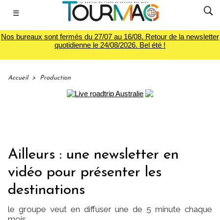
☰
Nos bureaux sont fermés du 27/07 au 16/08. Retour de la newsletter
quotidienne le 24/08/2026. Bel été !
Accueil
>
Production
Ailleurs : une newsletter en
vidéo pour présenter les
destinations
le groupe veut en diffuser une de 5 minute chaque
mois