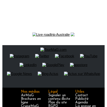
Nos médias
Légal
Utiles
AirMaG
Signaler un
Contact
Brochures en
contenu illicite
Publicité
ligne
Plan du site
Agenda
CruiseMaG
RGPD
La presse en