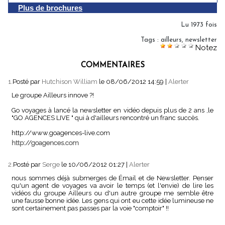
Plus de brochures
Lu 1973 fois
Tags
:
ailleurs
,
newsletter
Notez
COMMENTAIRES
1.
Posté par
Hutchison William
le 08/06/2012 14:59
|
Alerter
Le groupe Ailleurs innove ?!
Go voyages à lancé la newsletter en vidéo depuis plus de 2 ans ,le
"GO AGENCES LIVE " qui à d'ailleurs rencontré un franc succès.
http://www.goagences-live.com
http://goagences.com
2.
Posté par
Serge
le 10/06/2012 01:27
|
Alerter
nous sommes déjà submerges de Émail et de Newsletter. Penser
qu'un agent de voyages va avoir le temps (et l'envie) de lire les
vidéos du groupe Ailleurs ou d'un autre groupe me semble être
une fausse bonne idée. Les gens qui ont eu cette idée lumineuse ne
sont certainement pas passes par la voie "comptoir" !!