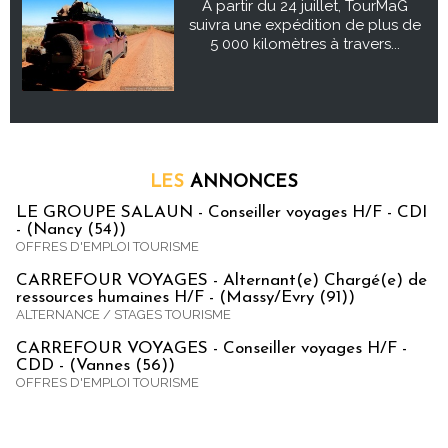
À partir du 24 juillet, TourMaG
suivra une expédition de plus de
5 000 kilomètres à travers...
LES
ANNONCES
LE GROUPE SALAUN - Conseiller voyages H/F - CDI
- (Nancy (54))
OFFRES D'EMPLOI TOURISME
CARREFOUR VOYAGES - Alternant(e) Chargé(e) de
ressources humaines H/F - (Massy/Evry (91))
ALTERNANCE / STAGES TOURISME
CARREFOUR VOYAGES - Conseiller voyages H/F -
CDD - (Vannes (56))
OFFRES D'EMPLOI TOURISME