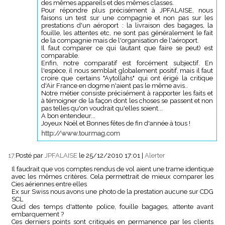
des mêmes appareils et des mêmes classes.
Pour répondre plus précisément à JPFALAISE, nous
faisons un test sur une compagnie et non pas sur les
prestations d'un aéroport : la livraison des bagages, la
fouille, les attentes etc, ne sont pas généralement le fait
de la compagnie mais de l'organisation de l'aéroport.
Il faut comparer ce qui (autant que faire se peut) est
comparable.
Enfin, notre comparatif est forcément subjectif. En
l'espèce, il nous semblait globalement positif, mais il faut
croire que certains "Aytollahs" qui ont érigé la critique
d'Air France en dogme n'aient pas le même avis..
Notre métier consiste précisément à rapporter les faits et
à témoigner de la façon dont les choses se passent et non
pas telles qu'on voudrait qu'elles soient...
A bon entendeur...
Joyeux Noël et Bonnes fêtes de fin d'année à tous !
http://www.tourmag.com
17.
Posté par
JPFALAISE
le 25/12/2010 17:01
|
Alerter
Il faudrait que vos comptes rendus de vol aient une trame identique
avec les mêmes critères. Cela permettrait de mieux comparer les
Cies aériennes entre elles
Ex sur Swiss nous avons une photo de la prestation aucune sur CDG
SCL
Quid des temps d'attente police, fouille bagages, attente avant
embarquement ?
Ces derniers points sont critiqués en permanence par les clients