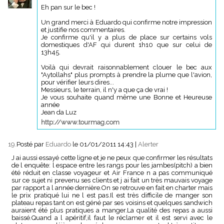
Eh pan sur le bec !
Un grand merci à Eduardo qui confirme notre impression
et justifie nos commentaires.
Je confirme qu'il y a plus de place sur certains vols
domestiques d'AF qui durent 1h10 que sur celui de
13h45.
Voilà qui devrait raisonnablement clouer le bec aux
"Aytollahs" plus prompts à prendre la plume que l'avion,
pour vérifier leurs dires...
Messieurs, le terrain, il n'y a que ça de vrai !
Je vous souhaite quand même une Bonne et Heureuse
année
Jean da Luz
http://www.tourmag.com
19.
Posté par
Eduardo
le 01/01/2011 14:43
|
Alerter
J ai aussi essayé cette ligne et je ne peux que confirmer les résultats
de l enquête: l espace entre les rangs pour les jambes(pitch) a bien
été réduit en classe voyageur et Air France n a pas communiqué
sur ce sujet ni prevenu ses clients et j ai fait un très mauvais voyage
par rapport a l année dernière.On se retrouve en fait en charter mais
le prix pratiqué lui ne l est pas.Il est très difficile de manger son
plateau repas tant on est géné par ses voisins et quelques sandwich
auraient été plus pratiques a manger.La qualité des repas a aussi
baissé.Quand a l apéritif,il faut le réclamer et il est servi avec le