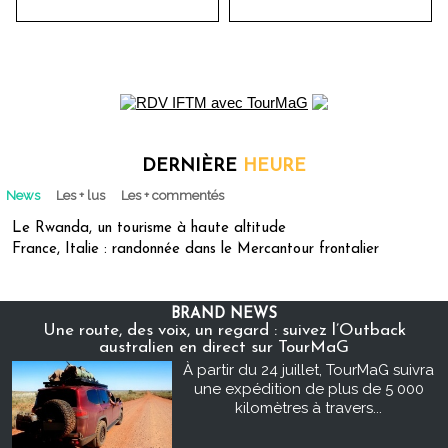
DERNIÈRE
HEURE
News
Les + lus
Les + commentés
Le Rwanda, un tourisme à haute altitude
France, Italie : randonnée dans le Mercantour frontalier
BRAND NEWS
Une route, des voix, un regard : suivez l’Outback
australien en direct sur TourMaG
À partir du 24 juillet, TourMaG suivra
une expédition de plus de 5 000
kilomètres à travers...