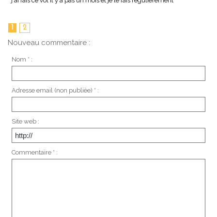
j'ai fais ce vol il y a pas un mois et je le fais régulièrement
1
2
Nouveau commentaire :
Nom * :
Adresse email (non publiée) * :
Site web :
Commentaire * :