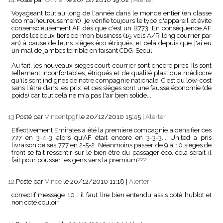
Voyageant tout au long de l'année dans le monde entier (en classe
éco malheureusement), je vérifie toujours le type d'appareil et évite
consenscieusement AF dès que c'est un B773. En conséquence AF
perds les deux tiers de mon business (15 vols A/R long courrier par
an) à cause de leurs sièges éco étriqués, et celà depuis que j'ai eu
un mal de jambes terrible en faisant CDG-Seoul.
Au fait, les nouveaux sièges court-courrier sont encore pires. Ils sont
tellement inconfortables, étriqués et de qualité plastique médiocre
qu'ils sont indignes de notre compagnie nationale. C'est du low-cost
sans l'être dans les prix, et ces sièges sont une fausse économie (de
poids) car tout celà ne m'a pas l'air bien solide...
13.
Posté par
Vincentpgf
le 20/12/2010 15:45
|
Alerter
Effectivement Emirates a été la premiere compagnie a densifier ces
777 en 3-4-3 alors qu'AF était encore en 3-3-3... United a pris
livraison de ses 777 en 2-5-2. Néanmoins passer de 9 à 10 sieges de
front se fait ressentir sur le bien être du passager éco, cela serait-il
fait pour pousser les gens vers la premium???
12.
Posté par
Vince
le 20/12/2010 11:18
|
Alerter
correctif message 10 : il faut lire bien entendu assis coté hublot et
non coté couloir