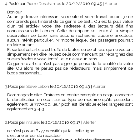
4.
Posté par
Pierre Deschamps
le 20/12/2010 09:45
|
Alerter
Bonjour,
Autant je trouve intéressant votre site et votre travail, autant je ne
comprends pas l'intérêt de ce genre de test... Où est la plus value
d'un tel article? votre site s'adresse à des lecteurs déjà fins
connaisseurs de l'aérien. Cette description se limite à la simple
observation de base, sans aucune recherche, aucune anecdote,
aucun intérêt particulier. N'importe lequel des passagers pourrait
en faire autant.
Et surtout cet article est truffé de fautes, ou de phrase qui ne veulent
simplement rien dire: relisez celle commençant par "épargnez des
sueurs froides à vos clients"... elle n'a aucun sens.
Ce genre d'article n'est pas digne, je pense de la qualité de votre
site. Ou alors ne parlez pas de rédacteurs, mais simplement de
blogs personnels...
3.
Posté par
Steve Lebon
le 20/12/2010 09:43
|
Alerter
Dommage de citer Emirates en contre exemple en ce qui concerne
la densification en eco : sur ce type de machine qu'ils possedent
egalement, le 777-300, leur pitch est identique et les rangees sont
egalement en 3-4-3.
2.
Posté par
maurel
le 20/12/2010 09:17
|
Alerter
ce n'est pas un B777 densifié qui fait cette ligne
c'est une erreur du rédacteur