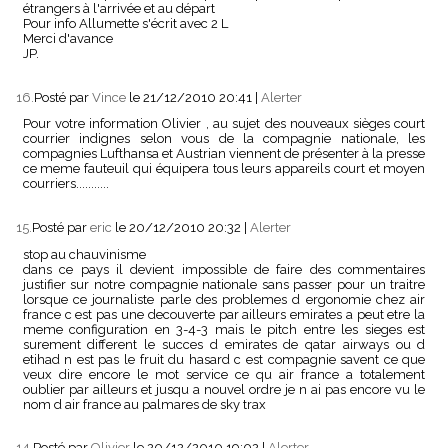
étrangers à l'arrivée et au départ
Pour info Allumette s'écrit avec 2 L
Merci d'avance
JP.
16.
Posté par
Vince
le 21/12/2010 20:41
|
Alerter
Pour votre information Olivier , au sujet des nouveaux sièges court
courrier indignes selon vous de la compagnie nationale, les
compagnies Lufthansa et Austrian viennent de présenter à la presse
ce meme fauteuil qui équipera tous leurs appareils court et moyen
courriers...........
15.
Posté par
eric
le 20/12/2010 20:32
|
Alerter
stop au chauvinisme
dans ce pays il devient impossible de faire des commentaires
justifier sur notre compagnie nationale sans passer pour un traitre
lorsque ce journaliste parle des problemes d ergonomie chez air
france c est pas une decouverte par ailleurs emirates a peut etre la
meme configuration en 3-4-3 mais le pitch entre les sieges est
surement different le succes d emirates de qatar airways ou d
etihad n est pas le fruit du hasard c est compagnie savent ce que
veux dire encore le mot service ce qu air france a totalement
oublier par ailleurs et jusqu a nouvel ordre je n ai pas encore vu le
nom d air france au palmares de sky trax
14.
Posté par
Olivier
le 20/12/2010 19:02
|
Alerter