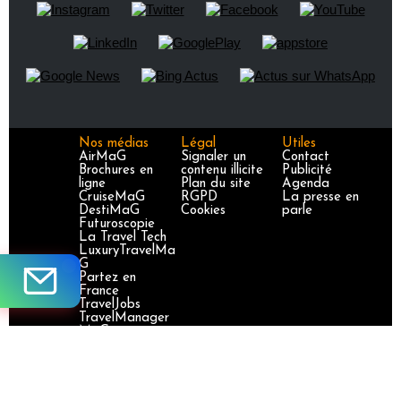
Nos médias
Légal
Utiles
AirMaG
Signaler un
Contact
Brochures en
contenu illicite
Publicité
ligne
Plan du site
Agenda
CruiseMaG
RGPD
La presse en
DestiMaG
Cookies
parle
Futuroscopie
La Travel Tech
LuxuryTravelMa
G
Partez en
France
TravelJobs
TravelManager
MaG
VoyageursMaG
Voyages
Responsables