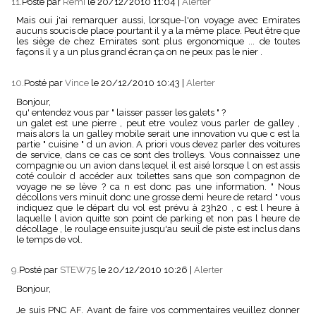
11.
Posté par
Remi
le 20/12/2010 11:04
|
Alerter
Mais oui j'ai remarquer aussi, lorsque-l'on voyage avec Emirates
aucuns soucis de place pourtant il y a la même place. Peut être que
les siège de chez Emirates sont plus ergonomique ... de toutes
façons il y a un plus grand écran ça on ne peux pas le nier .
10.
Posté par
Vince
le 20/12/2010 10:43
|
Alerter
Bonjour,
qu' entendez vous par " laisser passer les galets " ?
un galet est une pierre , peut etre voulez vous parler de galley ,
mais alors la un galley mobile serait une innovation vu que c est la
partie " cuisine " d un avion. A priori vous devez parler des voitures
de service, dans ce cas ce sont des trolleys. Vous connaissez une
compagnie ou un avion dans lequel il est aisé lorsque l on est assis
coté couloir d accéder aux toilettes sans que son compagnon de
voyage ne se lève ? ca n est donc pas une information. " Nous
décollons vers minuit donc une grosse demi heure de retard " vous
indiquez que le départ du vol est prévu à 23h20 , c est l heure à
laquelle l avion quitte son point de parking et non pas l heure de
décollage , le roulage ensuite jusqu'au seuil de piste est inclus dans
le temps de vol.
9.
Posté par
STEW75
le 20/12/2010 10:26
|
Alerter
Bonjour,
Je suis PNC AF. Avant de faire vos commentaires veuillez donner