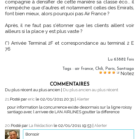
compagnie à densifier de cette manière sa classe éco... il
n'empêche que d'autres et notamment celles des Emirats,
font bien mieux, alors pourquoi pas Air France ?
Après, il ne faut pas s'étonner que les clients aillent voir
ailleurs si la place y est plus vaste ?
(*) Arrivée Terminal 2F et correspondance au terminal 2 E
76
Lu 63882 fois
Tags
:
air france
,
Chili
,
Paris
,
Santiago
Notez
COMMENTAIRES
Du plus récent au plus ancien
|
Du plus ancien au plus récent
21.
Posté par
eric
le 02/01/2011 20:31
|
Alerter
pour information la concurrence existe desormais sur la ligne roissy
santiago avec l arrivee de LAN AIRLINES goutter la difference
20.
Posté par
La Rédaction
le 02/01/2011 19:53
|
Alerter
Bonsoir