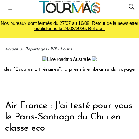
☰
Nos bureaux sont fermés du 27/07 au 16/08. Retour de la newsletter
quotidienne le 24/08/2026. Bel été !
Accueil
>
Reportages - WE - Loisirs
es Littéraires", la première librairie du voyage
Le grou
Air France : J'ai testé pour vous
le Paris-Santiago du Chili en
classe eco