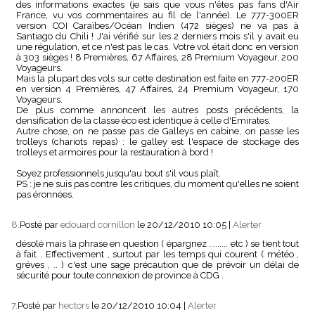
des informations exactes (je sais que vous n'êtes pas fans d'Air
France, vu vos commentaires au fil de l'année). Le 777-300ER
version COI Caraïbes/Océan Indien (472 sièges) ne va pas à
Santiago du Chili ! J'ai vérifié sur les 2 derniers mois s'il y avait eu
une régulation, et ce n'est pas le cas. Votre vol était donc en version
à 303 sièges ! 8 Premières, 67 Affaires, 28 Premium Voyageur, 200
Voyageurs.
Mais la plupart des vols sur cette destination est faite en 777-200ER
en version 4 Premières, 47 Affaires, 24 Premium Voyageur, 170
Voyageurs.
De plus comme annoncent les autres posts précédents, la
densification de la classe éco est identique à celle d'Emirates.
Autre chose, on ne passe pas de Galleys en cabine, on passe les
trolleys (chariots repas) : le galley est l'espace de stockage des
trolleys et armoires pour la restauration à bord !
Soyez professionnels jusqu'au bout s'il vous plaît.
PS : je ne suis pas contre les critiques, du moment qu'elles ne soient
pas éronnées.
8.
Posté par
edouard cornillon
le 20/12/2010 10:05
|
Alerter
désolé mais la phrase en question ( épargnez ......... etc ) se tient tout
à fait . Effectivement , surtout par les temps qui courent ( météo ,
gréves , .. ) c'est une sage précaution que de prévoir un délai de
sécurité pour toute connexion de province à CDG .
7.
Posté par
hectors
le 20/12/2010 10:04
|
Alerter