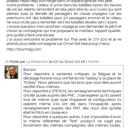
plateau repas déjà surchargé dans un espace gestuel très petit.
Autre problème , l odeur d urine dans les toilettes.Après dix heures
de vol,les relents remontent et cela peut etre du aux cuves qui sont
pleines avec la densité de passagers en classe voyageur car les
premiums ont des toilettes pour 20 passagers environ et le rideau
ne vous incite pas a remonter vers les toilettes situées vers l avant.
J avoue que pour mon prochain voyage,je vais demander le pitch et
choisir la compagnie qui me proposera le meilleur rapport qualité-
prix,quitte a faire une escale.
J ai aussi rencontré le problème sur Thai avec le 777-300 et je ne
prends plus cette compagnie car Oman fait beaucoup mieux.
http://tourmag.com
18.
Posté par
La Rédaction
le 27/12/2010 00:18
|
Alerter
Bonsoir
Pour répondre à certaines critiques, la fatigue et le
décalage horaire nous ont fait écrire "Galley" à la place de
"trolley". Nous pensons que les pros que vous êtes auront
rectifié d'eux mêmes.
Pour répondre à STEW75, les renseignements techniques
ont été puisés auprès des PNC. J'ose espérer qu'ils savent
tout de même quel type d'appareil et configuration ils
opèrent même s'ils ont été dans l'incapacité, après
renseignement auprès des PNT, des nous dire qu'elle
était le Pitch en classe éco...
Pour répondre à quelques autres, il est impossible d'avoir
le même référentiel de "Test", puisqu'il ne s'agit pas
forcément des mêmes compagnies, des mêmes routes,