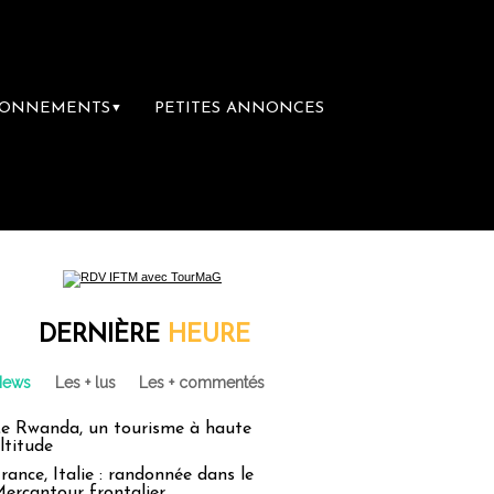
BONNEMENTS
PETITES ANNONCES
▼
ère librairie du voyage
Le groupe Sainte-C
DERNIÈRE
HEURE
News
Les + lus
Les + commentés
e Rwanda, un tourisme à haute
ltitude
rance, Italie : randonnée dans le
ercantour frontalier