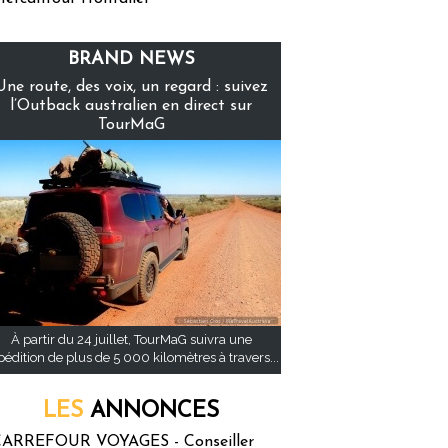
BRAND NEWS
Une route, des voix, un regard : suivez
l’Outback australien en direct sur
TourMaG
À partir du 24 juillet, TourMaG suivra une
pédition de plus de 5 000 kilomètres à travers...
LES
ANNONCES
ARREFOUR VOYAGES - Conseiller