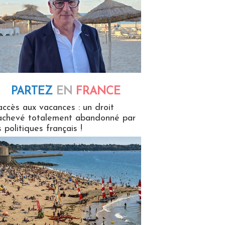
PARTEZ
EN
FRANCE
 en France
accès aux vacances : un droit
achevé totalement abandonné par
s politiques français !