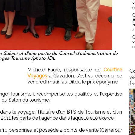
v
O
A
h
A
C
v
O
 Salemi et d'une partie du Conseil d'administration de
nges Tourisme /photo JDL
Publi-n
Michèle Faure, responsable de
Courtine
Co
Voyages
à Cavaillon, s'est vu décerner ce
ve
vendredi matin au Ditex, le prix éponyme.
fr
e Tourisme, il récompense les qualités et l'expertise
 du Salon du tourisme.
dans le voyage. Titulaire d'un BTS de Tourisme et d'un
2011 les parts de l'agence dans laquelle elle exerce.
e 10 personnes et possède 2 points de vente (Carrefour