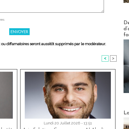
res
Actus V
De
d’
fo
x ou diffamatoires seront aussitôt supprimés par le modérateur.
<
>
Webinai
La
Lundi 20 Juillet 2026 - 13:51