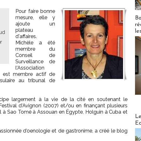
Pour faire bonne
mesure, elle y
Bo
ajoute un
ré
plateau
le
Sud
d'affaires.
r
Michèle a été
membre du
Conseil de
Surveillance de
l'Association
e, est membre actif de
ulaire au tribunal de
cipe largement à la vie de la cité en soutenant le
Festival d'Avignon (2007) et/ou en finançant plusieurs
ial à Sao Tomé à Assouan en Égypte, Holguin à Cuba et
Distribu
Le
Ed
assionnée d'oenologie et de gastronime, a créé le blog