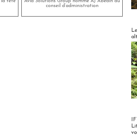
la tête
Avia Solutions Group nomme AJ Abedin au
conseil d’administration
DESTI
Le
al
Product
IF
Li
v