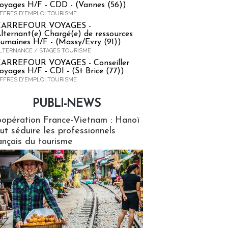
oyages H/F - CDD - (Vannes (56))
FFRES D'EMPLOI TOURISME
CARREFOUR VOYAGES -
lternant(e) Chargé(e) de ressources
umaines H/F - (Massy/Evry (91))
LTERNANCE / STAGES TOURISME
ARREFOUR VOYAGES - Conseiller
oyages H/F - CDI - (St Brice (77))
FFRES D'EMPLOI TOURISME
PUBLI-NEWS
ews
opération France-Vietnam : Hanoï
ut séduire les professionnels
ançais du tourisme