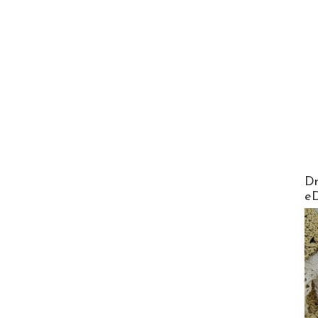
AirMa
Dr
e