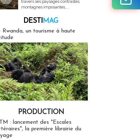
travers ses paysages contrastés,
montagnes imposantes,...
DESTI
MAG
MAG
 Rwanda, un tourisme à haute
titude
PRODUCTION
ion
TM : lancement des "Escales
ttéraires", la première librairie du
oyage