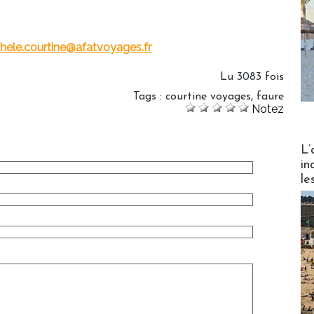
hele.courtine@afatvoyages.fr
Lu 3083 fois
Tags
:
courtine voyages
,
faure
Notez
Partez
L’
in
le