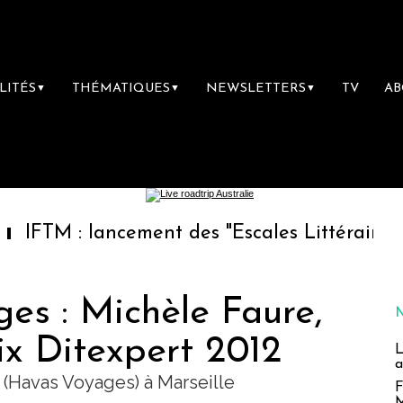
LITÉS
THÉMATIQUES
NEWSLETTERS
TV
A
▼
▼
▼
lancement des "Escales Littéraires", la premi
es : Michèle Faure,
ix Ditexpert 2012
L
a
 (Havas Voyages) à Marseille
F
M