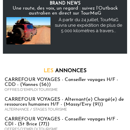
BRAND NEWS
Une route, des voix, un regard : suivez l’Outback
australien en direct sur TourMaG
À partir du 24 juillet, TourMaG
suivra une expédition de plus de
5 000 kilomètres à travers...
LES
ANNONCES
CARREFOUR VOYAGES - Conseiller voyages H/F -
CDD - (Vannes (56))
OFFRES D'EMPLOI TOURISME
CARREFOUR VOYAGES - Alternant(e) Chargé(e) de
ressources humaines H/F - (Massy/Evry (91))
ALTERNANCE / STAGES TOURISME
CARREFOUR VOYAGES - Conseiller voyages H/F -
CDI - (St Brice (77))
OFFRES D'EMPLOI TOURISME