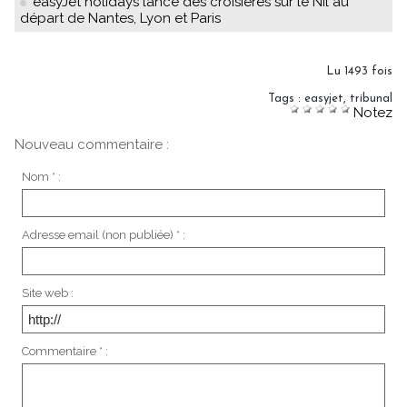
easyJet holidays lance des croisières sur le Nil au
départ de Nantes, Lyon et Paris
Lu 1493 fois
Tags
:
easyjet
,
tribunal
Notez
Nouveau commentaire :
Nom * :
Adresse email (non publiée) * :
Site web :
Commentaire * :