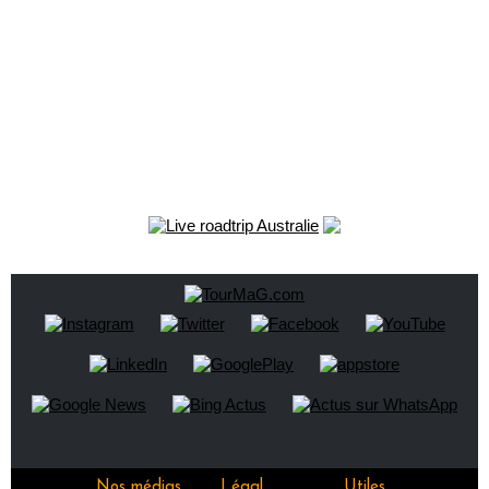
Nos médias
Légal
Utiles