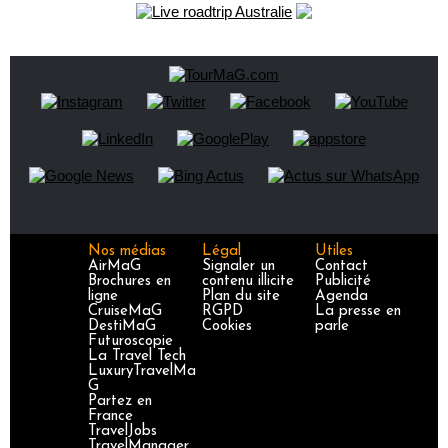
Nos médias
Légal
Utiles
AirMaG
Signaler un
Contact
Brochures en
contenu illicite
Publicité
ligne
Plan du site
Agenda
CruiseMaG
RGPD
La presse en
DestiMaG
Cookies
parle
Futuroscopie
La Travel Tech
LuxuryTravelMa
G
Partez en
France
TravelJobs
TravelManager