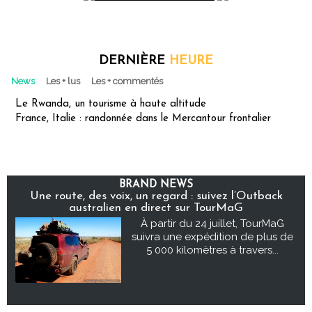
DERNIÈRE
HEURE
News
Les + lus
Les + commentés
Le Rwanda, un tourisme à haute altitude
France, Italie : randonnée dans le Mercantour frontalier
BRAND NEWS
Une route, des voix, un regard : suivez l’Outback
australien en direct sur TourMaG
À partir du 24 juillet, TourMaG
suivra une expédition de plus de
5 000 kilomètres à travers...