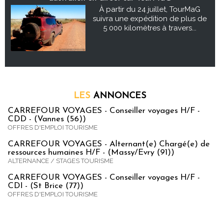
À partir du 24 juillet, TourMaG
suivra une expédition de plus de
5 000 kilomètres à travers...
LES
ANNONCES
CARREFOUR VOYAGES - Conseiller voyages H/F -
CDD - (Vannes (56))
OFFRES D'EMPLOI TOURISME
CARREFOUR VOYAGES - Alternant(e) Chargé(e) de
ressources humaines H/F - (Massy/Evry (91))
ALTERNANCE / STAGES TOURISME
CARREFOUR VOYAGES - Conseiller voyages H/F -
CDI - (St Brice (77))
OFFRES D'EMPLOI TOURISME