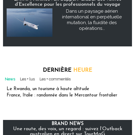
d’Excellence pour les professionnels du voyage
Dans un paysage aérien
international en perpétuelle
mutation, la fluidité des
opérations...
DERNIÈRE
HEURE
News
Les + lus
Les + commentés
Le Rwanda, un tourisme à haute altitude
France, Italie : randonnée dans le Mercantour frontalier
BRAND NEWS
Une route, des voix, un regard : suivez l’Outback
australien en direct sur TourMaG