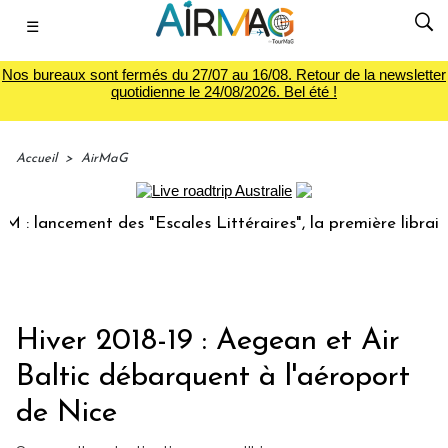
☰
Nos bureaux sont fermés du 27/07 au 16/08. Retour de la newsletter
quotidienne le 24/08/2026. Bel été !
Accueil
>
AirMaG
lancement des "Escales Littéraires", la première librairie d
Hiver 2018-19 : Aegean et Air
Baltic débarquent à l'aéroport
de Nice