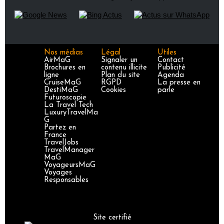
Nos médias
Légal
Utiles
AirMaG
Signaler un
Contact
Brochures en
contenu illicite
Publicité
ligne
Plan du site
Agenda
CruiseMaG
RGPD
La presse en
DestiMaG
Cookies
parle
Futuroscopie
La Travel Tech
LuxuryTravelMa
G
Partez en
France
TravelJobs
TravelManager
MaG
VoyageursMaG
Voyages
Responsables
Site certifié