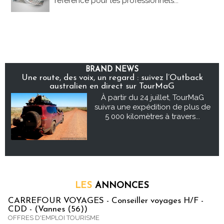
référence pour les professionnels...
BRAND NEWS
Une route, des voix, un regard : suivez l’Outback
australien en direct sur TourMaG
À partir du 24 juillet, TourMaG
suivra une expédition de plus de
5 000 kilomètres à travers...
LES
ANNONCES
CARREFOUR VOYAGES - Conseiller voyages H/F -
CDD - (Vannes (56))
OFFRES D'EMPLOI TOURISME