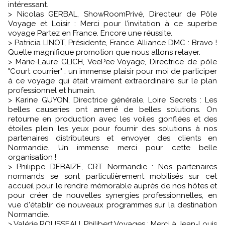
intéressant.
> Nicolas GERBAL, ShowRoomPrivé, Directeur de Pôle
Voyage et Loisir : Merci pour l’invitation à ce superbe
voyage Partez en France. Encore une réussite.
> Patricia LINOT, Présidente, France Alliance DMC : Bravo !
Quelle magnifique promotion que nous allons relayer.
> Marie-Laure GLICH, VeePee Voyage, Directrice de pôle
"Court courrier" : un immense plaisir pour moi de participer
à ce voyage qui était vraiment extraordinaire sur le plan
professionnel et humain.
> Karine GUYON, Directrice générale, Loire Secrets : Les
belles causeries ont amené de belles solutions. On
retourne en production avec les voiles gonflées et des
étoiles plein les yeux pour fournir des solutions à nos
partenaires distributeurs et envoyer des clients en
Normandie. Un immense merci pour cette belle
organisation !
> Philippe DEBAIZE, CRT Normandie : Nos partenaires
normands se sont particulièrement mobilisés sur cet
accueil pour le rendre mémorable auprès de nos hôtes et
pour créer de nouvelles synergies professionnelles, en
vue d'établir de nouveaux programmes sur la destination
Normandie.
> Valérie ROUSSEAU, Philibert Voyages : Merci à Jean-Louis