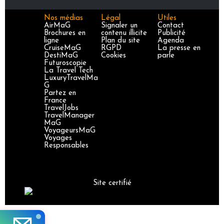
Nos médias
Légal
Utiles
AirMaG
Signaler un
Contact
Brochures en
contenu illicite
Publicité
ligne
Plan du site
Agenda
CruiseMaG
RGPD
La presse en
DestiMaG
Cookies
parle
Futuroscopie
La Travel Tech
LuxuryTravelMa
G
Partez en
France
TravelJobs
TravelManager
MaG
VoyageursMaG
Voyages
Responsables
Site certifié