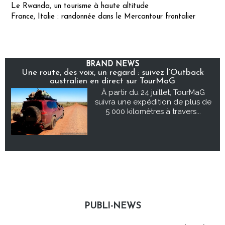
Le Rwanda, un tourisme à haute altitude
France, Italie : randonnée dans le Mercantour frontalier
BRAND NEWS
Une route, des voix, un regard : suivez l’Outback
australien en direct sur TourMaG
À partir du 24 juillet, TourMaG
suivra une expédition de plus de
5 000 kilomètres à travers...
PUBLI-NEWS
Publi-news