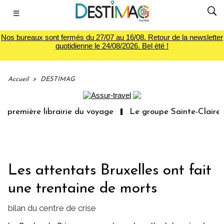
☰
Nos bureaux sont fermés du 27/07 au 16/08. Retour de la newsletter
quotidienne le 24/08/2026. Bel été !
Accueil
>
DESTIMAG
 première librairie du voyage
Le groupe Sainte-Claire r
Les attentats Bruxelles ont fait
une trentaine de morts
bilan du centre de crise