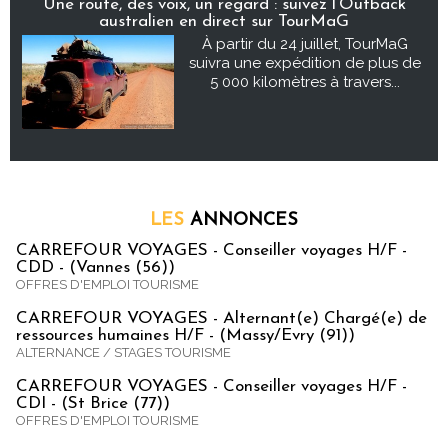
Une route, des voix, un regard : suivez l’Outback
australien en direct sur TourMaG
À partir du 24 juillet, TourMaG
suivra une expédition de plus de
5 000 kilomètres à travers...
LES
ANNONCES
CARREFOUR VOYAGES - Conseiller voyages H/F -
CDD - (Vannes (56))
OFFRES D'EMPLOI TOURISME
CARREFOUR VOYAGES - Alternant(e) Chargé(e) de
ressources humaines H/F - (Massy/Evry (91))
ALTERNANCE / STAGES TOURISME
CARREFOUR VOYAGES - Conseiller voyages H/F -
CDI - (St Brice (77))
OFFRES D'EMPLOI TOURISME