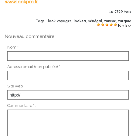
www.lookpro.fr
Lu 2729 fois
Tags
:
look voyages
,
lookea
,
sénégal
,
tunisie
,
turquie
Notez
Nouveau commentaire :
Nom * :
Adresse email (non publiée) * :
Site web :
Commentaire * :