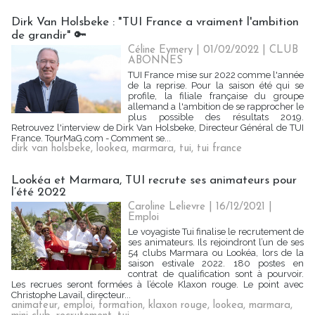
Dirk Van Holsbeke : "TUI France a vraiment l'ambition
de grandir" 🔑
Céline Eymery
| 01/02/2022
|
CLUB
ABONNES
TUI France mise sur 2022 comme l'année
de la reprise. Pour la saison été qui se
profile, la filiale française du groupe
allemand a l'ambition de se rapprocher le
plus possible des résultats 2019.
Retrouvez l'interview de Dirk Van Holsbeke, Directeur Général de TUI
France. TourMaG.com - Comment se...
dirk van holsbeke
,
lookea
,
marmara
,
tui
,
tui france
Lookéa et Marmara, TUI recrute ses animateurs pour
l’été 2022
Caroline Lelievre
| 16/12/2021
|
Emploi
Le voyagiste Tui finalise le recrutement de
ses animateurs. Ils rejoindront l’un de ses
54 clubs Marmara ou Lookéa, lors de la
saison estivale 2022. 180 postes en
contrat de qualification sont à pourvoir.
Les recrues seront formées à l’école Klaxon rouge. Le point avec
Christophe Lavail, directeur...
animateur
,
emploi
,
formation
,
klaxon rouge
,
lookea
,
marmara
,