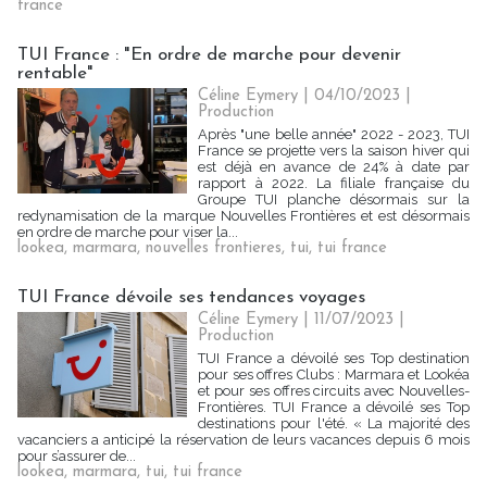
france
TUI France : "En ordre de marche pour devenir
rentable"
Céline Eymery
| 04/10/2023
|
Production
Après "une belle année" 2022 - 2023, TUI
France se projette vers la saison hiver qui
est déjà en avance de 24% à date par
rapport à 2022. La filiale française du
Groupe TUI planche désormais sur la
redynamisation de la marque Nouvelles Frontières et est désormais
en ordre de marche pour viser la...
lookea
,
marmara
,
nouvelles frontieres
,
tui
,
tui france
TUI France dévoile ses tendances voyages
Céline Eymery
| 11/07/2023
|
Production
TUI France a dévoilé ses Top destination
pour ses offres Clubs : Marmara et Lookéa
et pour ses offres circuits avec Nouvelles-
Frontières. TUI France a dévoilé ses Top
destinations pour l'été. « La majorité des
vacanciers a anticipé la réservation de leurs vacances depuis 6 mois
pour s’assurer de...
lookea
,
marmara
,
tui
,
tui france