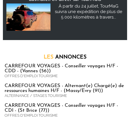
À partir du 24 juillet, TourMaG
suivra une expédition de plus de
5 000 kilomètres à travers...
LES
ANNONCES
CARREFOUR VOYAGES - Conseiller voyages H/F -
CDD - (Vannes (56))
OFFRES D'EMPLOI TOURISME
CARREFOUR VOYAGES - Alternant(e) Chargé(e) de
ressources humaines H/F - (Massy/Evry (91))
ALTERNANCE / STAGES TOURISME
CARREFOUR VOYAGES - Conseiller voyages H/F -
CDI - (St Brice (77))
OFFRES D'EMPLOI TOURISME