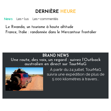
DERNIÈRE
HEURE
News
Les + lus
Les + commentés
Le Rwanda, un tourisme à haute altitude
France, Italie : randonnée dans le Mercantour frontalier
BRAND NEWS
Une route, des voix, un regard : suivez l’Outback
australien en direct sur TourMaG
À partir du 24 juillet, TourMaG
suivra une expédition de plus de
5 000 kilomètres à travers...