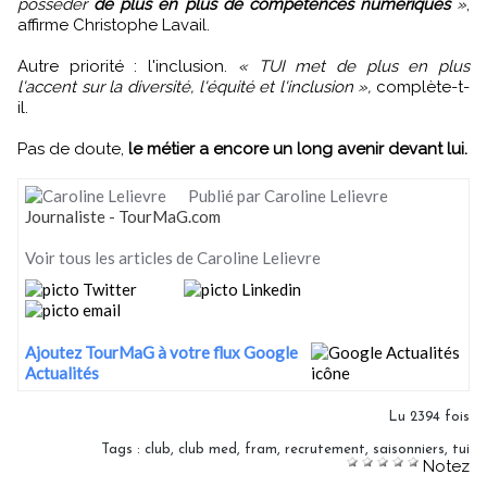
posséder
de plus en plus de compétences numériques
»
,
affirme Christophe Lavail.
Autre priorité : l'inclusion.
« TUI met de plus en plus
l'accent sur la diversité, l'équité et l'inclusion »,
complète-t-
il.
Pas de doute,
le métier a encore un long avenir devant lui.
Publié par Caroline Lelievre
Journaliste - TourMaG.com
Voir tous les articles de Caroline Lelievre
Ajoutez TourMaG à votre flux Google
Actualités
Lu 2394 fois
Tags
:
club
,
club med
,
fram
,
recrutement
,
saisonniers
,
tui
Notez