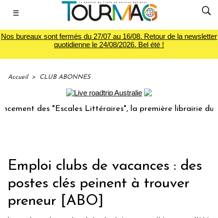
☰
Nos bureaux sont fermés du 27/07 au 16/08. Retour de la newsletter
quotidienne le 24/08/2026. Bel été !
Accueil
>
CLUB ABONNES
des "Escales Littéraires", la première librairie du voyage
Emploi clubs de vacances : des
postes clés peinent à trouver
preneur [ABO]