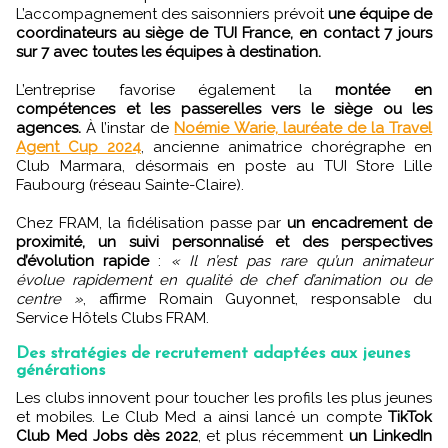
L’accompagnement des saisonniers prévoit
une équipe de
coordinateurs au siège de TUI France, en contact 7 jours
sur 7 avec toutes les équipes à destination.
L’entreprise favorise également la
montée en
compétences et les passerelles vers le siège ou les
agences.
À l’instar de
Noémie Warie, lauréate de la Travel
Agent Cup 2024
, ancienne animatrice chorégraphe en
Club Marmara, désormais en poste au TUI Store Lille
Faubourg (réseau Sainte-Claire).
Chez FRAM, la fidélisation passe par
un encadrement de
proximité, un suivi personnalisé et des perspectives
d’évolution rapide
:
« Il n’est pas rare qu’un animateur
évolue rapidement en qualité de chef d’animation ou de
centre »
, affirme Romain Guyonnet, responsable du
Service Hôtels Clubs FRAM.
Des stratégies de recrutement adaptées aux jeunes
générations
Les clubs innovent pour toucher les profils les plus jeunes
et mobiles. Le Club Med a ainsi lancé un compte
TikTok
Club Med Jobs dès 2022
, et plus récemment
un LinkedIn