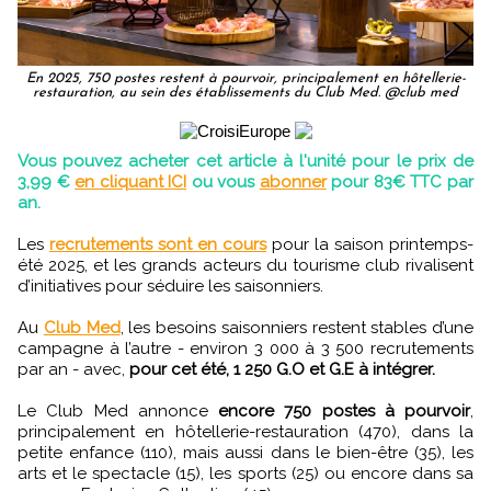
En 2025, 750 postes restent à pourvoir, principalement en hôtellerie-
restauration, au sein des établissements du Club Med. @club med
Vous pouvez acheter cet article à l'unité pour le prix de
3,99 €
en cliquant ICI
ou vous
abonner
pour 83€ TTC par
an.
Les
recrutements sont en cours
pour la saison printemps-
été 2025, et les grands acteurs du tourisme club rivalisent
d’initiatives pour séduire les saisonniers.
Au
Club Med
, les besoins saisonniers restent stables d’une
campagne à l’autre - environ 3 000 à 3 500 recrutements
par an - avec,
pour cet été, 1 250 G.O et G.E à intégrer.
Le Club Med annonce
encore 750 postes à pourvoir
,
principalement en hôtellerie-restauration (470), dans la
petite enfance (110), mais aussi dans le bien-être (35), les
arts et le spectacle (15), les sports (25) ou encore dans sa