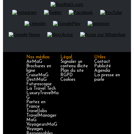
Nos médias
Légal
Utiles
AirMaG
Signaler un
Contact
Brochures en
contenu illicite
Publicité
ligne
Plan du site
Agenda
CruiseMaG
RGPD
La presse en
DestiMaG
Cookies
parle
Futuroscopie
La Travel Tech
LuxuryTravelMa
G
Partez en
France
TravelJobs
TravelManager
MaG
VoyageursMaG
Voyages
Responsables