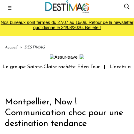
☰
Nos bureaux sont fermés du 27/07 au 16/08. Retour de la newsletter
quotidienne le 24/08/2026. Bel été !
Accueil
>
DESTIMAG
e groupe Sainte-Claire rachète Eden Tour
L’accès aux v
Montpellier, Now !
Communication choc pour une
destination tendance