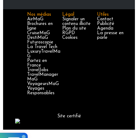
Nos médias
Légal
Utiles
AirMaG
Signaler un
Contact
Brochures en
contenu illicite
Publicité
ligne
Plan du site
Agenda
CruiseMaG
RGPD
La presse en
DestiMaG
Cookies
parle
Futuroscopie
La Travel Tech
LuxuryTravelMa
G
Partez en
France
TravelJobs
TravelManager
MaG
VoyageursMaG
Voyages
Responsables
Site certifié