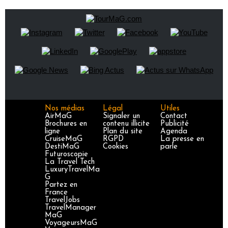
Nos médias
Légal
Utiles
AirMaG
Signaler un
Contact
Brochures en
contenu illicite
Publicité
ligne
Plan du site
Agenda
CruiseMaG
RGPD
La presse en
DestiMaG
Cookies
parle
Futuroscopie
La Travel Tech
LuxuryTravelMa
G
Partez en
France
TravelJobs
TravelManager
MaG
VoyageursMaG