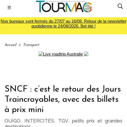
☰
Nos bureaux sont fermés du 27/07 au 16/08. Retour de la newsletter
quotidienne le 24/08/2026. Bel été !
Accueil
>
Transport
SNCF : c’est le retour des Jours
Traincroyables, avec des billets
à prix mini
OUIGO, INTERCITÉS, TGV, petits prix et grandes
destinations