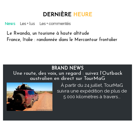
DERNIÈRE
HEURE
News
Les + lus
Les + commentés
Le Rwanda, un tourisme à haute altitude
France, Italie : randonnée dans le Mercantour frontalier
BRAND NEWS
Une route, des voix, un regard : suivez l’Outback
australien en direct sur TourMaG
À partir du 24 juillet, TourMaG
suivra une expédition de plus de
5 000 kilomètres à travers...