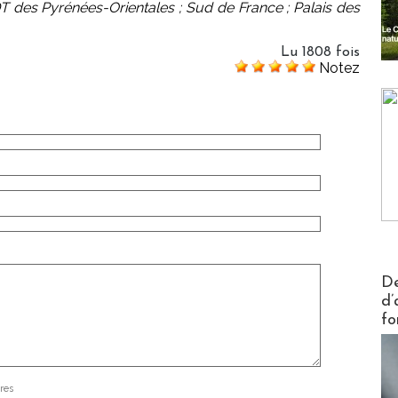
 des Pyrénées-Orientales ; Sud de France ; Palais des
Lu 1808 fois
Notez
Actus V
De
d’
fo
res