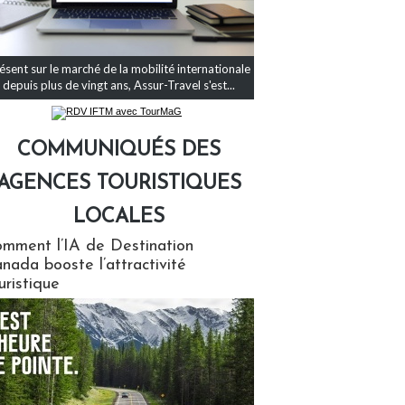
ésent sur le marché de la mobilité internationale
depuis plus de vingt ans, Assur-Travel s'est...
COMMUNIQUÉS DES
AGENCES TOURISTIQUES
LOCALES
qués des agences touristiques locales
mment l’IA de Destination
nada booste l’attractivité
uristique