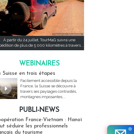
À partir du 24 juillet, TourMaG suivra une
pédition de plus de 5 000 kilomètres à travers...
WEBINAIRES
res
 Suisse en trois étapes
Facilement accessible depuis la
France, la Suisse se découvre à
travers ses paysages contrastés,
montagnes imposantes,...
PUBLI-NEWS
ews
opération France-Vietnam : Hanoï
ut séduire les professionnels
ançais du tourisme