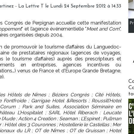
rtinez - La Lettre T le Lundi 24 Septembre 2012 à 14:33
s Congrès de Perpignan accueille cette manifestation
Pr
loppement
" et l’agence événementielle "
Meet and Com
",
aires organisées depuis 2004.
on de promouvoir le tourisme d’affaires du Languedoc-
ntaine de prestataires régionaux (agences de voyages,
s le tourisme d’affaires) auprès des prescripteurs et
nements en entreprises, agences incentives ou
iations…) venus de France et d'Europe Grande Bretagne,
).
Communi
Co
Ca
to
es Hôtels de Nîmes ; Béziers Congrès ; Cité Hôtels,
Fontfroide ; Garrigae Hotel &Resorts ; Roussill’Hotel
 Corum ; Park and Suites, Association Séminaire en
hâteau L’Hospitalet ; SARL Hôtel Riberach : Leucate
’Aude ; Action 4 Creation ; Seaman ; L’Espinet ; Pullman
 : Hôtel des 3 Couronnes ; Hostellerie le Castellas ; Mer
ionaux du LR ; OT de Nîmes ; OT de Gruissan ; Hotel