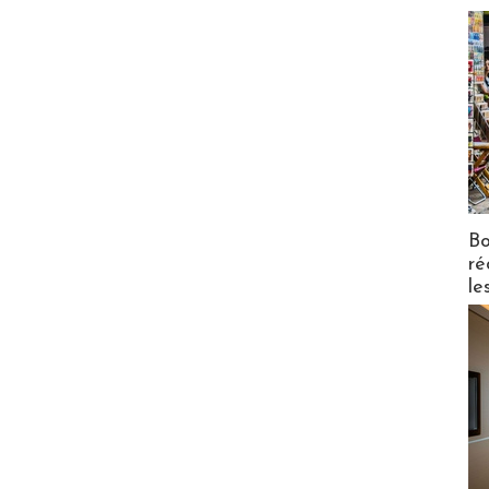
Bo
ré
le