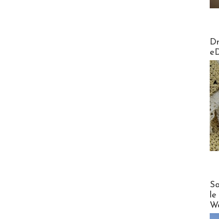
AirMa
Dr
e
Cruise
Sa
le
Wo