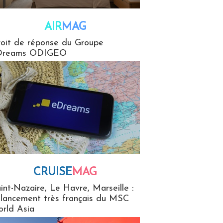
AIR
MAG
G
oit de réponse du Groupe
Dreams ODIGEO
CRUISE
MAG
MaG
int-Nazaire, Le Havre, Marseille :
 lancement très français du MSC
rld Asia