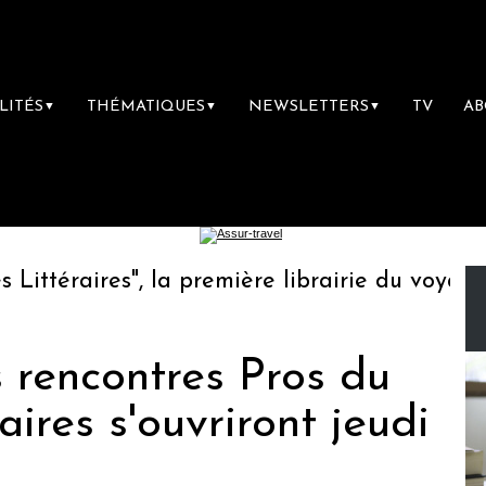
LITÉS
THÉMATIQUES
NEWSLETTERS
TV
A
▼
▼
▼
téraires", la première librairie du voyage
s rencontres Pros du
ires s'ouvriront jeudi