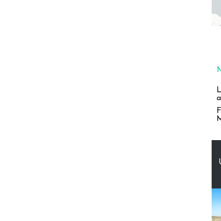
L
a
F
M