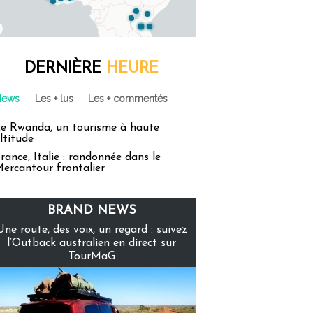
DERNIÈRE
HEURE
News
Les + lus
Les + commentés
e Rwanda, un tourisme à haute
ltitude
rance, Italie : randonnée dans le
ercantour frontalier
BRAND NEWS
Une route, des voix, un regard : suivez
l’Outback australien en direct sur
TourMaG