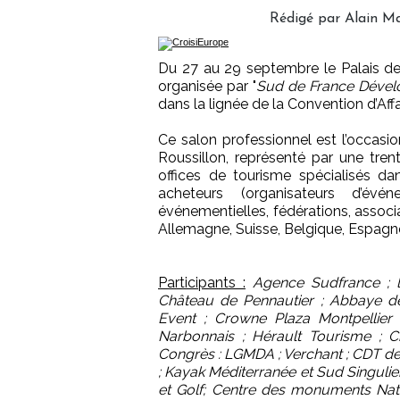
Rédigé par Alain Ma
Du 27 au 29 septembre le Palais de
organisée par "
Sud de France Déve
dans la lignée de la Convention d’Aff
Ce salon professionnel est l’occasi
Roussillon, représenté par une tre
offices de tourisme spécialisés dan
acheteurs (organisateurs d’évé
événementielles, fédérations, assoc
Allemagne, Suisse, Belgique, Espagne
Participants :
Agence Sudfrance ; l
Château de Pennautier ; Abbaye de 
Event ; Crowne Plaza Montpellier
Narbonnais ; Hérault Tourisme ; C
Congrès : LGMDA ; Verchant ; CDT de l
; Kayak Méditerranée et Sud Singulier
et Golf; Centre des monuments Nat