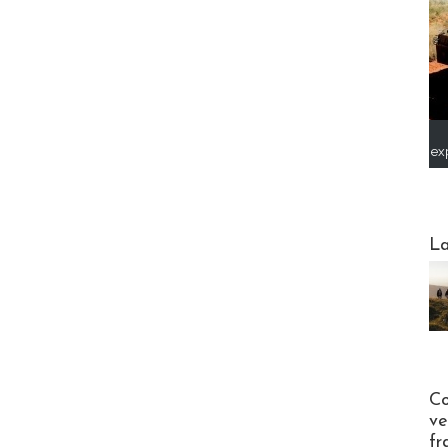
ex
Webinai
La
Publi-n
Co
ve
fr