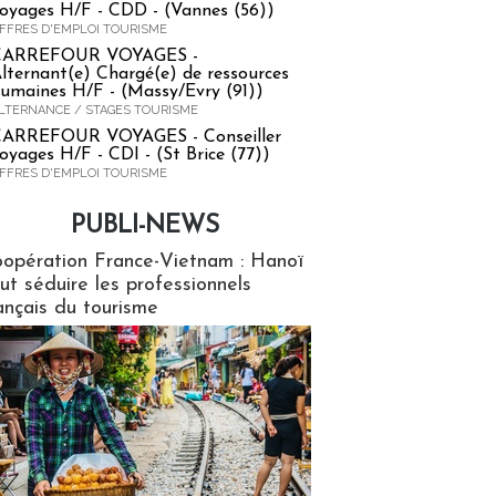
oyages H/F - CDD - (Vannes (56))
FFRES D'EMPLOI TOURISME
CARREFOUR VOYAGES -
lternant(e) Chargé(e) de ressources
umaines H/F - (Massy/Evry (91))
LTERNANCE / STAGES TOURISME
ARREFOUR VOYAGES - Conseiller
oyages H/F - CDI - (St Brice (77))
FFRES D'EMPLOI TOURISME
PUBLI-NEWS
ews
opération France-Vietnam : Hanoï
ut séduire les professionnels
ançais du tourisme