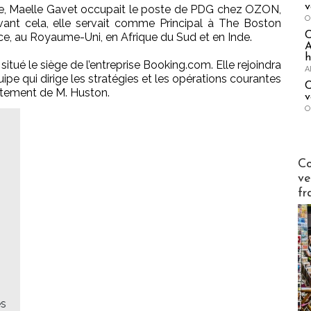
v
ine, Maelle Gavet occupait le poste de PDG chez OZON,
O
vant cela, elle servait comme Principal à The Boston
nce, au Royaume-Uni, en Afrique du Sud et en Inde.
A
h
itué le siège de l’entreprise Booking.com. Elle rejoindra
A
ipe qui dirige les stratégies et les opérations courantes
C
ectement de M. Huston.
v
O
Publi-n
Co
ve
fr
es