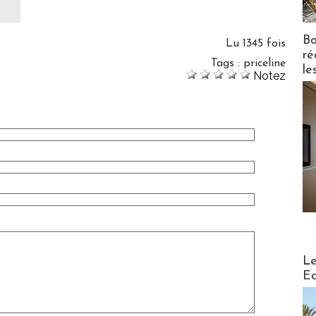
Bo
Lu 1345 fois
ré
Tags
:
priceline
le
Notez
Distribu
Le
Ed