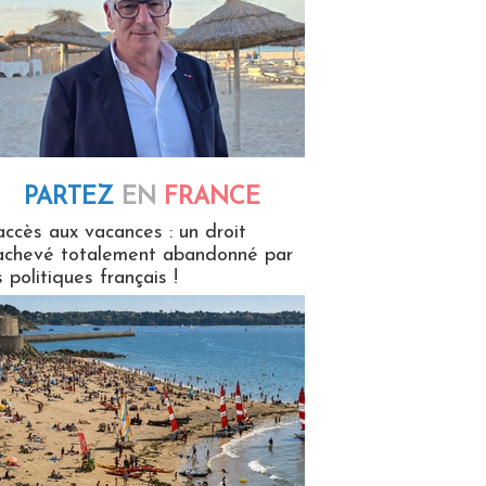
PARTEZ
EN
FRANCE
 en France
accès aux vacances : un droit
achevé totalement abandonné par
s politiques français !