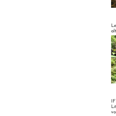
DESTI
Le
al
Product
IF
Li
v