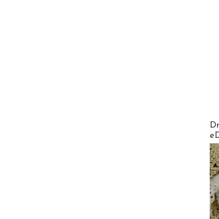
AirMa
Dr
e