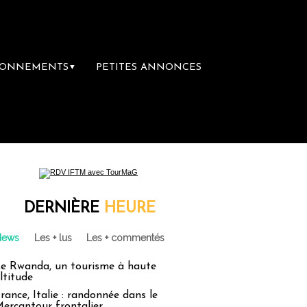
BONNEMENTS
PETITES ANNONCES
▼
e librairie du voyage
Le groupe Sainte-Cl
DERNIÈRE
HEURE
News
Les + lus
Les + commentés
e Rwanda, un tourisme à haute
ltitude
rance, Italie : randonnée dans le
ercantour frontalier