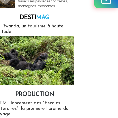
travers ses paysages contrastés,
montagnes imposantes,...
DESTI
MAG
MAG
 Rwanda, un tourisme à haute
titude
PRODUCTION
ion
TM : lancement des "Escales
ttéraires", la première librairie du
oyage