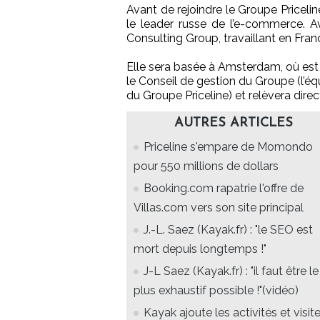
Avant de rejoindre le Groupe Pricel
le leader russe de l’e-commerce. A
Consulting Group, travaillant en Fra
Elle sera basée à Amsterdam, où est s
le Conseil de gestion du Groupe (l’équ
du Groupe Priceline) et relèvera dir
AUTRES ARTICLES
Priceline s'empare de Momondo
pour 550 millions de dollars
Booking.com rapatrie l'offre de
Villas.com vers son site principal
J.-L. Saez (Kayak.fr) : "le SEO est
mort depuis longtemps !"
J-L Saez (Kayak.fr) : "il faut être le
plus exhaustif possible !"(vidéo)
Kayak ajoute les activités et visit