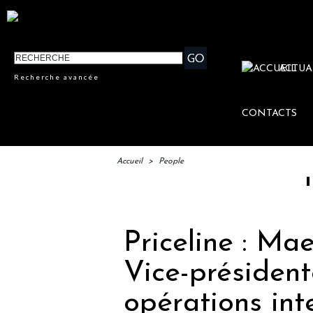
ACTUA
Recherche avancée
CONTACTS
Accueil
>
People
IFTM : l
Priceline : M
Vice-président
opérations int