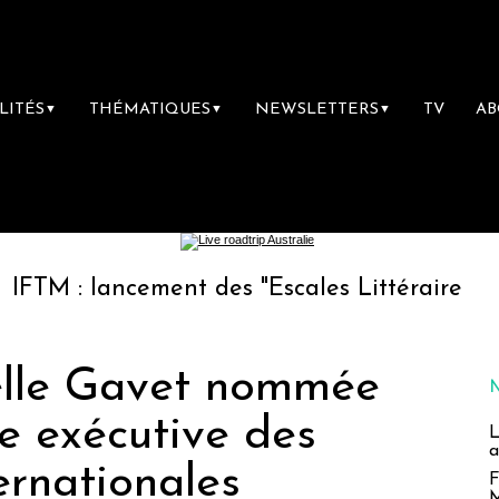
LITÉS
THÉMATIQUES
NEWSLETTERS
TV
A
▼
▼
▼
ancement des "Escales Littéraires", la premièr
aelle Gavet nommée
e exécutive des
L
a
ernationales
F
M