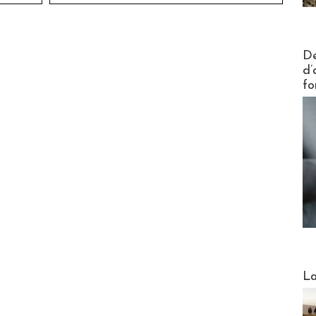
Actus V
De
d’
fo
Webinai
La