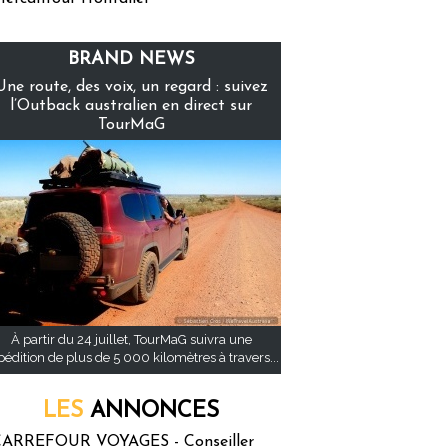
BRAND NEWS
Une route, des voix, un regard : suivez
l’Outback australien en direct sur
TourMaG
À partir du 24 juillet, TourMaG suivra une
pédition de plus de 5 000 kilomètres à travers...
LES
ANNONCES
ARREFOUR VOYAGES - Conseiller