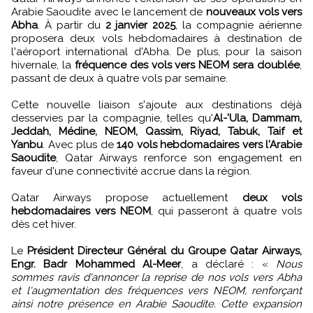
Arabie Saoudite avec le lancement de
nouveaux vols vers
Abha
. À partir du
2 janvier 2025
, la compagnie aérienne
proposera deux vols hebdomadaires à destination de
l'aéroport international d'Abha. De plus, pour la saison
hivernale, la
fréquence des vols vers NEOM sera doublée
,
passant de deux à quatre vols par semaine.
Cette nouvelle liaison s'ajoute aux destinations déjà
desservies par la compagnie, telles qu'
Al-'Ula, Dammam,
Jeddah, Médine, NEOM, Qassim, Riyad, Tabuk, Taif et
Yanbu
. Avec plus de
140 vols hebdomadaires vers l'Arabie
Saoudite
, Qatar Airways renforce son engagement en
faveur d'une connectivité accrue dans la région.
Qatar Airways propose actuellement
deux vols
hebdomadaires vers NEOM
, qui passeront à quatre vols
dès cet hiver.
Le
Président Directeur Général du Groupe Qatar Airways,
Engr. Badr Mohammed Al-Meer
, a déclaré : «
Nous
sommes ravis d'annoncer la reprise de nos vols vers Abha
et l'augmentation des fréquences vers NEOM, renforçant
ainsi notre présence en Arabie Saoudite. Cette expansion