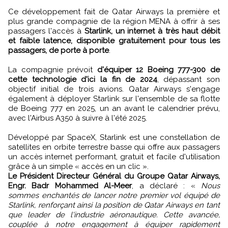
Ce développement fait de Qatar Airways la première et
plus grande compagnie de la région MENA à offrir à ses
passagers l'accès à
Starlink, un internet à très haut débit
et faible latence, disponible gratuitement pour tous les
passagers, de porte à porte
.
La compagnie prévoit
d'équiper 12 Boeing 777-300 de
cette technologie d'ici la fin de 2024
, dépassant son
objectif initial de trois avions. Qatar Airways s'engage
également à déployer Starlink sur l'ensemble de sa flotte
de Boeing 777 en 2025, un an avant le calendrier prévu,
avec l'Airbus A350 à suivre à l'été 2025.
Développé par SpaceX, Starlink est une constellation de
satellites en orbite terrestre basse qui offre aux passagers
un accès internet performant, gratuit et facile d'utilisation
grâce à un simple « accès en un clic ».
Le Président Directeur Général du Groupe Qatar Airways,
Engr. Badr Mohammed Al-Meer
, a déclaré : «
Nous
sommes enchantés de lancer notre premier vol équipé de
Starlink, renforçant ainsi la position de Qatar Airways en tant
que leader de l'industrie aéronautique. Cette avancée,
couplée à notre engagement à équiper rapidement