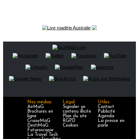
Nos médias
Légal
Utiles
AirMaG
Signaler un
Contact
Brochures en
contenu illicite
Publicité
ligne
Plan du site
Agenda
CruiseMaG
RGPD
La presse en
DestiMaG
Cookies
parle
Futuroscopie
La Travel Tech