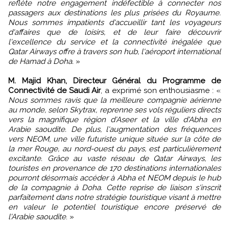
reflète notre engagement indéfectible à connecter nos
passagers aux destinations les plus prisées du Royaume.
Nous sommes impatients d'accueillir tant les voyageurs
d'affaires que de loisirs, et de leur faire découvrir
l'excellence du service et la connectivité inégalée que
Qatar Airways offre à travers son hub, l'aéroport international
de Hamad à Doha.
»
M. Majid Khan, Directeur Général du Programme de
Connectivité de Saudi Air
, a exprimé son enthousiasme : «
Nous sommes ravis que la meilleure compagnie aérienne
au monde, selon Skytrax, reprenne ses vols réguliers directs
vers la magnifique région d'Aseer et la ville d'Abha en
Arabie saoudite. De plus, l'augmentation des fréquences
vers NEOM, une ville futuriste unique située sur la côte de
la mer Rouge, au nord-ouest du pays, est particulièrement
excitante. Grâce au vaste réseau de Qatar Airways, les
touristes en provenance de 170 destinations internationales
pourront désormais accéder à Abha et NEOM depuis le hub
de la compagnie à Doha. Cette reprise de liaison s'inscrit
parfaitement dans notre stratégie touristique visant à mettre
en valeur le potentiel touristique encore préservé de
l'Arabie saoudite
. »