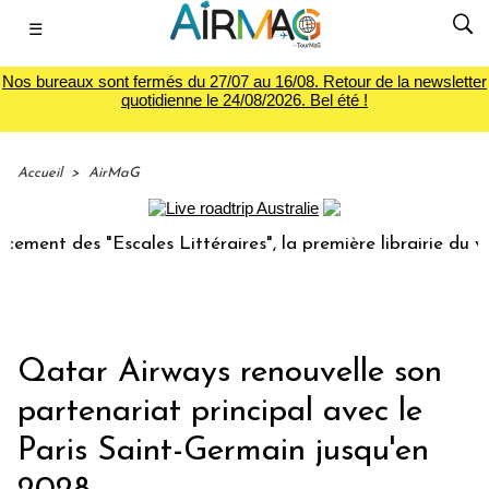
☰
Nos bureaux sont fermés du 27/07 au 16/08. Retour de la newsletter
quotidienne le 24/08/2026. Bel été !
Accueil
>
AirMaG
Escales Littéraires", la première librairie du voyage
Le
Qatar Airways renouvelle son
partenariat principal avec le
Paris Saint-Germain jusqu'en