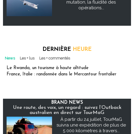
mutation, la fluidité des
opérations...
DERNIÈRE
HEURE
News
Les + lus
Les + commentés
Le Rwanda, un tourisme à haute altitude
France, Italie : randonnée dans le Mercantour frontalier
BRAND NEWS
Une route, des voix, un regard : suivez l’Outback
australien en direct sur TourMaG
À partir du 24 juillet, TourMaG
suivra une expédition de plus de
5 000 kilomètres à travers...