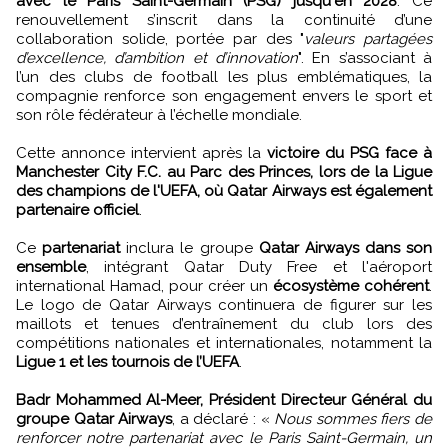
avec le Paris Saint-Germain (PSG) jusqu'en 2028
. Ce
renouvellement s’inscrit dans la continuité d’une
collaboration solide, portée par des "
valeurs partagées
d’excellence, d’ambition et d’innovation
". En s’associant à
l’un des clubs de football les plus emblématiques, la
compagnie renforce son engagement envers le sport et
son rôle fédérateur à l’échelle mondiale.
Cette annonce intervient après la
victoire du PSG face à
Manchester City F.C. au Parc des Princes, lors de la Ligue
des champions de l'UEFA, où Qatar Airways est également
partenaire officiel
.
Ce
partenariat
inclura le groupe
Qatar Airways dans son
ensemble
, intégrant Qatar Duty Free et l'aéroport
international Hamad, pour créer un
écosystème cohérent
.
Le logo de Qatar Airways continuera de figurer sur les
maillots et tenues d’entraînement du club lors des
compétitions nationales et internationales, notamment la
Ligue 1 et les tournois de l’UEFA
.
Badr Mohammed Al-Meer, Président Directeur Général du
groupe Qatar Airways
, a déclaré : «
Nous sommes fiers de
renforcer notre partenariat avec le Paris Saint-Germain, un