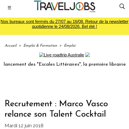
☰
Nos bureaux sont fermés du 27/07 au 16/08. Retour de la newsletter
quotidienne le 24/08/2026. Bel été !
Accueil
>
Emploi & Formation
>
Emploi
ement des "Escales Littéraires", la première librairie du v
Recrutement : Marco Vasco
relance son Talent Cocktail
Mardi 12 juin 2018