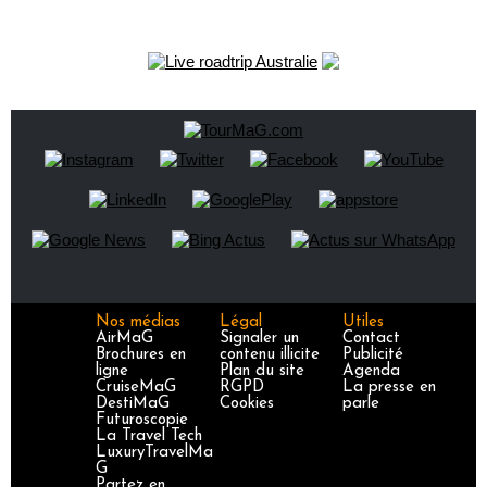
Nos médias
Légal
Utiles
AirMaG
Signaler un
Contact
Brochures en
contenu illicite
Publicité
ligne
Plan du site
Agenda
CruiseMaG
RGPD
La presse en
DestiMaG
Cookies
parle
Futuroscopie
La Travel Tech
LuxuryTravelMa
G
Partez en