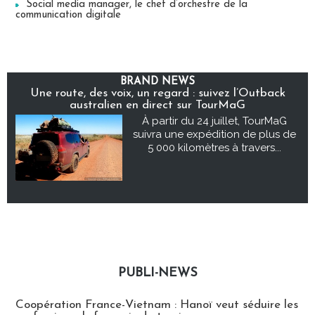
Social media manager, le chef d’orchestre de la
communication digitale
BRAND NEWS
Une route, des voix, un regard : suivez l’Outback
australien en direct sur TourMaG
À partir du 24 juillet, TourMaG
suivra une expédition de plus de
5 000 kilomètres à travers...
PUBLI-NEWS
Publi-news
Coopération France-Vietnam : Hanoï veut séduire les