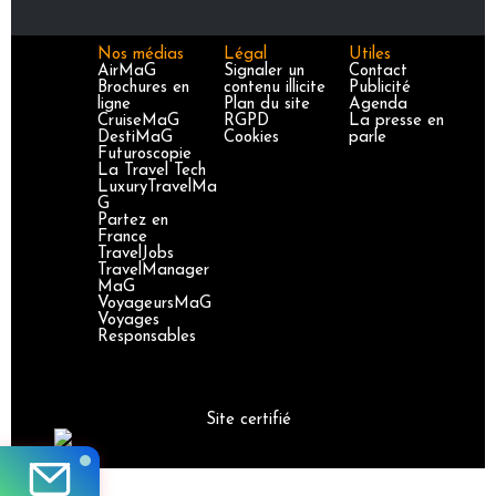
Nos médias
Légal
Utiles
AirMaG
Signaler un
Contact
Brochures en
contenu illicite
Publicité
ligne
Plan du site
Agenda
CruiseMaG
RGPD
La presse en
DestiMaG
Cookies
parle
Futuroscopie
La Travel Tech
LuxuryTravelMa
G
Partez en
France
TravelJobs
TravelManager
MaG
VoyageursMaG
Voyages
Responsables
Site certifié