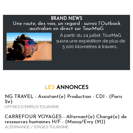
BRAND NEWS
Une route, des voix, un regard : suivez l’Outback
australien en direct sur TourMaG
À partir du 24 juillet, TourMaG
suivra une expédition de plus de
5 000 kilomètres à travers...
LES
ANNONCES
NG TRAVEL - Assistant(e) Production - CDI - (Paris
2e)
OFFRES D'EMPLOI TOURISME
CARREFOUR VOYAGES - Alternant(e) Chargé(e) de
ressources humaines H/F - (Massy/Evry (91))
ALTERNANCE / STAGES TOURISME