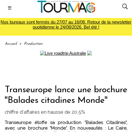
☰
Nos bureaux sont fermés du 27/07 au 16/08. Retour de la newsletter
quotidienne le 24/08/2026. Bel été !
Accueil
>
Production
Transeurope lance une brochure
''Balades citadines Monde''
chiffre d'affaires en hausse de 20,5%
Transeurope étoffe sa production "Balades Citadines",
avec une brochure "Monde". En nouveautés : Le Caire,