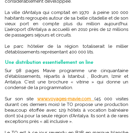
considérablement développée.
La ville dAntalya qui comptait en 1970 à peine 100 000
habitants regroupés autour de sa belle citadelle et de son
vieux port en compte plus du million aujourd’hui.
L’aéroport d’Antalya a accueilli en 2010 près de 12 millions
de passagers séjours et circuits.
Le parc hôtelier de la région totaliserait le millier
d’établissements représentant 400 000 lits.
Une distribution essentiellement on line
Sur 98 pages Mavie programme une cinquantaine
d'établissements, répartis à Istanbul , Bodrum, Izmir et
Antalya. C'est une brochure « vitrine » qui donne un
condensé de la programmation.
Sur son site
www.voyages-mavie.com
(45 000 visites
durant ces derniers mois) le TO propose une production
beaucoup étoffée avec 129 hôtels à vocation balnéaire
dont 104 pour la seule région d'Antalya. Ils sont à de rares
exceptions près « all inclusive ».
Le TO est à ce jour revendu en B2B en marque blanche