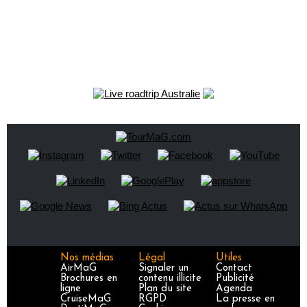
Nos médias
Légal
Utiles
AirMaG
Signaler un
Contact
Brochures en
contenu illicite
Publicité
ligne
Plan du site
Agenda
CruiseMaG
RGPD
La presse en