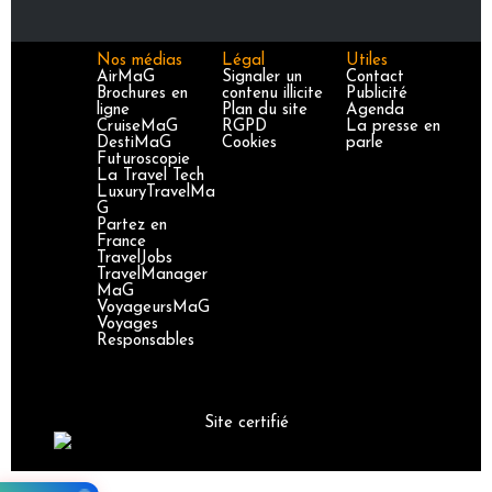
Nos médias
Légal
Utiles
AirMaG
Signaler un
Contact
Brochures en
contenu illicite
Publicité
ligne
Plan du site
Agenda
CruiseMaG
RGPD
La presse en
DestiMaG
Cookies
parle
Futuroscopie
La Travel Tech
LuxuryTravelMa
G
Partez en
France
TravelJobs
TravelManager
MaG
VoyageursMaG
Voyages
Responsables
Site certifié