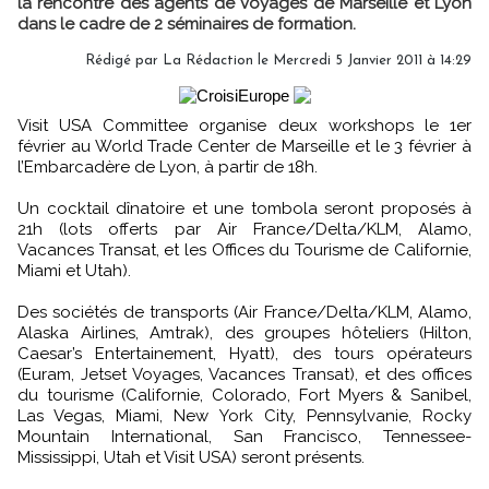
la rencontre des agents de voyages de Marseille et Lyon
dans le cadre de 2 séminaires de formation.
Rédigé par La Rédaction le Mercredi 5 Janvier 2011 à 14:29
Visit USA Committee organise deux workshops le 1er
février au World Trade Center de Marseille et le 3 février à
l’Embarcadère de Lyon, à partir de 18h.
Un cocktail dînatoire et une tombola seront proposés à
21h (lots offerts par Air France/Delta/KLM, Alamo,
Vacances Transat, et les Offices du Tourisme de Californie,
Miami et Utah).
Des sociétés de transports (Air France/Delta/KLM, Alamo,
Alaska Airlines, Amtrak), des groupes hôteliers (Hilton,
Caesar’s Entertainement, Hyatt), des tours opérateurs
(Euram, Jetset Voyages, Vacances Transat), et des offices
du tourisme (Californie, Colorado, Fort Myers & Sanibel,
Las Vegas, Miami, New York City, Pennsylvanie, Rocky
Mountain International, San Francisco, Tennessee-
Mississippi, Utah et Visit USA) seront présents.