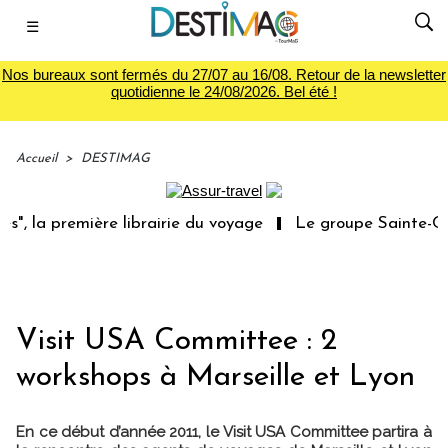
☰
Nos bureaux sont fermés du 27/07 au 16/08. Retour de la newsletter
quotidienne le 24/08/2026. Bel été !
Accueil
>
DESTIMAG
, la première librairie du voyage
Le groupe Sainte-Clai
Visit USA Committee : 2
workshops à Marseille et Lyon
En ce début d’année 2011, le Visit USA Committee partira à