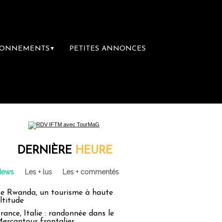
BONNEMENTS
PETITES ANNONCES
▼
DERNIÈRE
HEURE
News
Les + lus
Les + commentés
e Rwanda, un tourisme à haute
ltitude
rance, Italie : randonnée dans le
ercantour frontalier