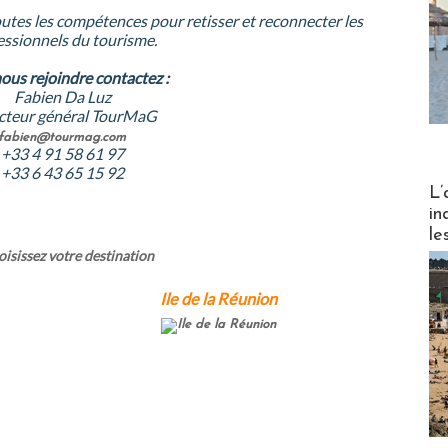
utes les compétences pour retisser et reconnecter les
essionnels du tourisme.
ous rejoindre contactez :
Fabien Da Luz
cteur général TourMaG
fabien@tourmag.com
+33 4 91 58 61 97
+33 6 43 65 15 92
Partez
L’
in
le
isissez votre destination
Ile de la Réunion