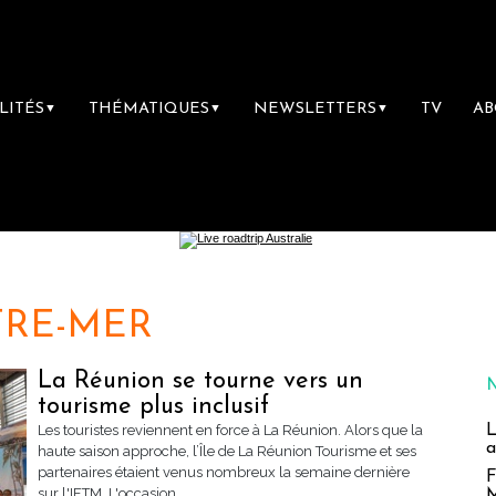
LITÉS
THÉMATIQUES
NEWSLETTERS
TV
A
▼
▼
▼
TRE-MER
La Réunion se tourne vers un
tourisme plus inclusif
L
Les touristes reviennent en force à La Réunion. Alors que la
a
haute saison approche, l’Île de La Réunion Tourisme et ses
partenaires étaient venus nombreux la semaine dernière
F
sur l'IFTM. L'occasion...
M