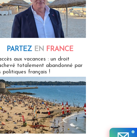
PARTEZ
EN
FRANCE
 en France
accès aux vacances : un droit
achevé totalement abandonné par
s politiques français !