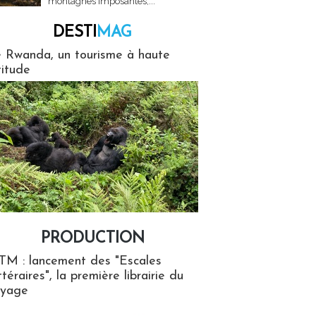
montagnes imposantes,...
DESTI
MAG
MAG
 Rwanda, un tourisme à haute
titude
PRODUCTION
ion
TM : lancement des "Escales
ttéraires", la première librairie du
oyage