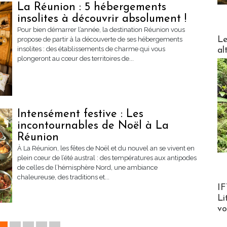
La Réunion : 5 hébergements
insolites à découvrir absolument !
Pour bien démarrer l’année, la destination Réunion vous
DESTI
Le
propose de partir à la découverte de ses hébergements
insolites : des établissements de charme qui vous
al
plongeront au cœur des territoires de...
Intensément festive : Les
incontournables de Noël à La
Réunion
À La Réunion, les fêtes de Noël et du nouvel an se vivent en
plein cœur de l’été austral : des températures aux antipodes
de celles de l’hémisphère Nord, une ambiance
chaleureuse, des traditions et...
Product
IF
Li
v
1
2
3
4
5