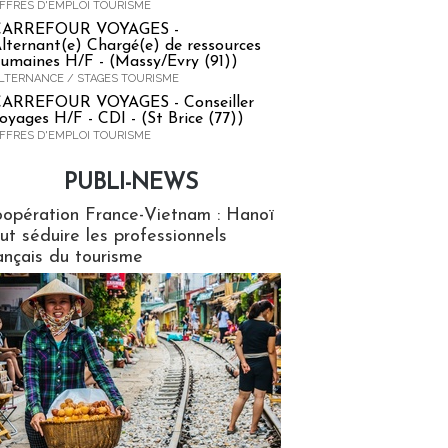
FFRES D'EMPLOI TOURISME
CARREFOUR VOYAGES -
lternant(e) Chargé(e) de ressources
umaines H/F - (Massy/Evry (91))
LTERNANCE / STAGES TOURISME
ARREFOUR VOYAGES - Conseiller
oyages H/F - CDI - (St Brice (77))
FFRES D'EMPLOI TOURISME
PUBLI-NEWS
ews
opération France-Vietnam : Hanoï
ut séduire les professionnels
ançais du tourisme