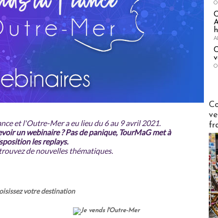
O
A
h
A
C
v
O
Publi-n
Co
ve
nce et l'Outre-Mer a eu lieu du 6 au 9 avril 2021.
fr
evoir un webinaire ? Pas de panique, TourMaG met à
sposition les replays.
trouvez de nouvelles thématiques.
isissez votre destination