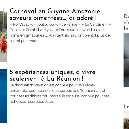
Carnaval en Guyane Amazonie :
Actus V
De
saveurs pimentées…j’ai adoré !
d’
« Roi Vaval », « Touloulou », « Jé Farine », « La Caroline », «
fo
Bobi », « Zombi baré yo », « Soussouri » … voici bien des
noms énigmatiques …. Pourtant, ils n’auront bientôt plus de
secret pour vous...
5 expériences uniques, à vivre
seulement à La Réunion !
La destination Réunion est connue pour son vivre-
ensemble, pour l’accueil chaleureux des Réunionnais et
pour ses traditions péï , mais elle est aussi connue pour ses
richesses naturelles et les...
Webinai
La