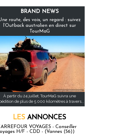
BRAND NEWS
Une route, des voix, un regard : suivez
l’Outback australien en direct sur
TourMaG
À partir du 24 juillet, TourMaG suivra une
pédition de plus de 5 000 kilomètres à travers...
LES
ANNONCES
ARREFOUR VOYAGES - Conseiller
oyages H/F - CDD - (Vannes (56))