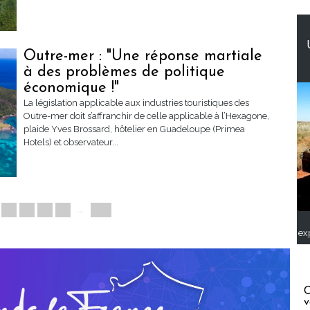
Outre-mer : "Une réponse martiale
à des problèmes de politique
économique !"
La législation applicable aux industries touristiques des
Outre-mer doit s’affranchir de celle applicable à l’Hexagone,
plaide Yves Brossard, hôtelier en Guadeloupe (Primea
Hotels) et observateur...
3
4
5
»
...
58
ex
C
v