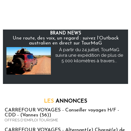
BRAND NEWS
Une route, des voix, un regard : suivez l’Outback
australien en direct sur TourMaG
À partir du 24 juillet, TourMaG
suivra une expédition de plus de
5 000 kilomètres à travers...
LES
ANNONCES
CARREFOUR VOYAGES - Conseiller voyages H/F -
CDD - (Vannes (56))
OFFRES D'EMPLOI TOURISME
CARREFOUR VOYAGES - Alternant(e) Chargé(e) de