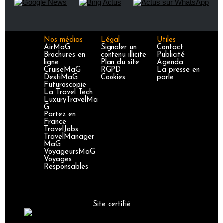
Nos médias
Légal
Utiles
AirMaG
Signaler un
Contact
Brochures en
contenu illicite
Publicité
ligne
Plan du site
Agenda
CruiseMaG
RGPD
La presse en
DestiMaG
Cookies
parle
Futuroscopie
La Travel Tech
LuxuryTravelMa
G
Partez en
France
TravelJobs
TravelManager
MaG
VoyageursMaG
Voyages
Responsables
Site certifié