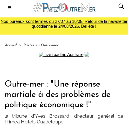
☰
Nos bureaux sont fermés du 27/07 au 16/08. Retour de la newsletter
quotidienne le 24/08/2026. Bel été !
Accueil
>
Partez en Outre-mer
Outre-mer : "Une réponse
martiale à des problèmes de
politique économique !"
la tribune d'Yves Brossard, directeur général de
Primea Hotels Guadeloupe