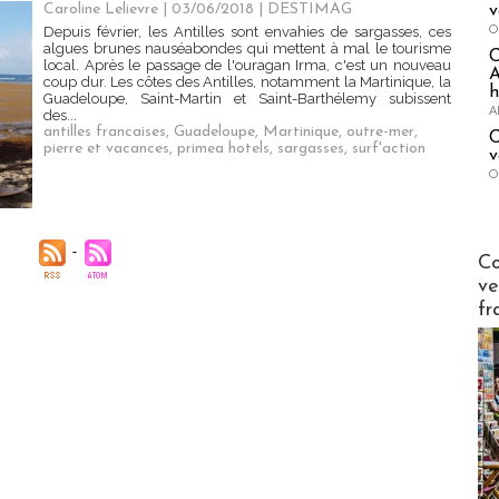
Caroline Lelievre
| 03/06/2018
|
DESTIMAG
v
O
Depuis février, les Antilles sont envahies de sargasses, ces
algues brunes nauséabondes qui mettent à mal le tourisme
local. Après le passage de l'ouragan Irma, c'est un nouveau
A
coup dur. Les côtes des Antilles, notamment la Martinique, la
h
Guadeloupe, Saint-Martin et Saint-Barthélemy subissent
A
des...
antilles francaises
,
Guadeloupe
,
Martinique
,
outre-mer
,
C
pierre et vacances
,
primea hotels
,
sargasses
,
surf'action
v
O
Publi-n
Co
ve
fr