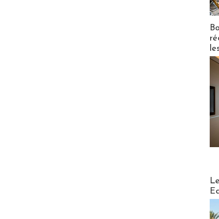
Bo
ré
le
Distribu
Le
Ed