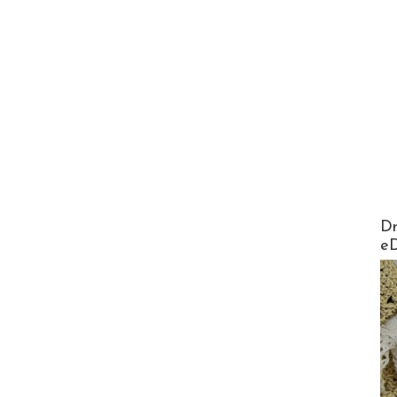
AirMa
Dr
e