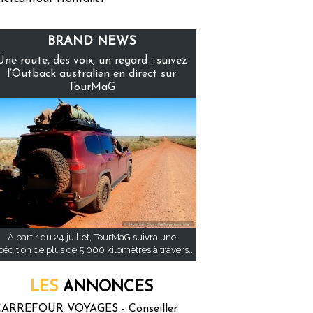
BRAND NEWS
Une route, des voix, un regard : suivez
l’Outback australien en direct sur
TourMaG
À partir du 24 juillet, TourMaG suivra une
pédition de plus de 5 000 kilomètres à travers...
LES
ANNONCES
ARREFOUR VOYAGES - Conseiller