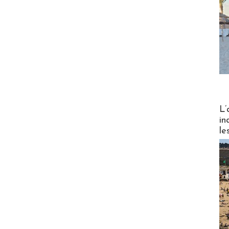
Partez
L’
in
le