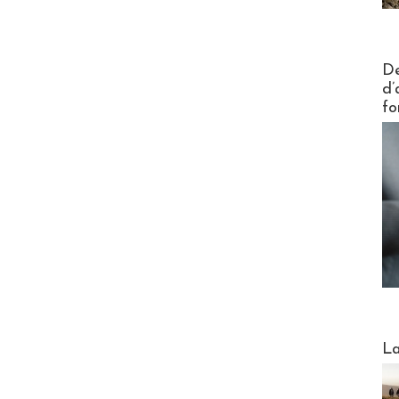
Actus V
De
d’
fo
Webinai
La