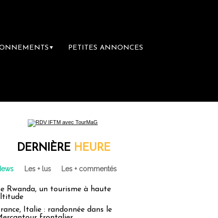
BONNEMENTS
PETITES ANNONCES
▼
DERNIÈRE
HEURE
News
Les + lus
Les + commentés
e Rwanda, un tourisme à haute
ltitude
rance, Italie : randonnée dans le
ercantour frontalier