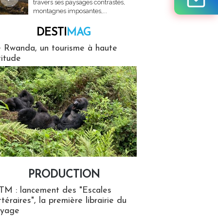
travers ses paysages contrastés,
montagnes imposantes,...
DESTI
MAG
MAG
 Rwanda, un tourisme à haute
titude
PRODUCTION
ion
TM : lancement des "Escales
ttéraires", la première librairie du
oyage