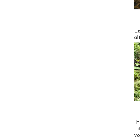
DESTI
Le
al
Product
IF
Li
v