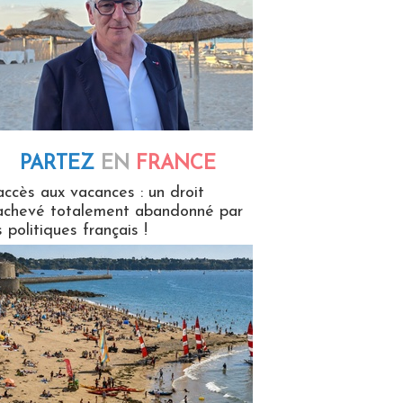
PARTEZ
EN
FRANCE
 en France
accès aux vacances : un droit
achevé totalement abandonné par
s politiques français !