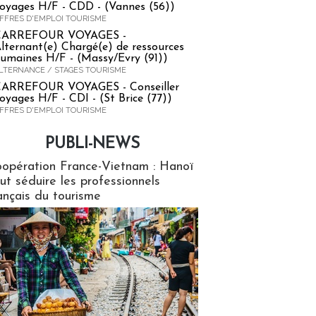
oyages H/F - CDD - (Vannes (56))
FFRES D'EMPLOI TOURISME
CARREFOUR VOYAGES -
lternant(e) Chargé(e) de ressources
umaines H/F - (Massy/Evry (91))
LTERNANCE / STAGES TOURISME
ARREFOUR VOYAGES - Conseiller
oyages H/F - CDI - (St Brice (77))
FFRES D'EMPLOI TOURISME
PUBLI-NEWS
ews
opération France-Vietnam : Hanoï
ut séduire les professionnels
ançais du tourisme