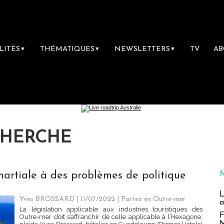
LITÉS
THÉMATIQUES
NEWSLETTERS
TV
A
▼
▼
▼
CHERCHE
artiale à des problèmes de politique
L
Yves BROSSARD | 11/07/2022
|
Partez en Outre-mer
a
La législation applicable aux industries touristiques des
F
Outre-mer doit s’affranchir de celle applicable à l’Hexagone,
M