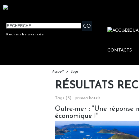
ACTUA
Recherche avancée
CONTACTS
Accueil
>
Tags
RÉSULTATS RE
Tags (3) : primea hotels
Outre-mer : "Une réponse m
économique !"