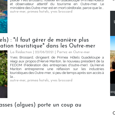
plaide Yves Brossard, hôtelier en Guadeloupe (Primea Hotels)
et observateur attentif du tourisme en Outre-mer. Le
ministère des Outre-mer est en mort cérébrale, parce que le...
outre-mer
,
primea hotels
,
yves brossard
s) : "il faut gérer de manière plus
ation touristique" dans les Outre-mer
La Rédaction
| 22/06/2021
|
Partez en Outre-mer
Yves Brossard, dirigeant de Primea Hôtels Guadeloupe a
réagi aux propos d'Hervé Mariton, le nouveau président de la
FEDOM (Fédération des entreprises d'outre-mer). Qu’Hervé
Mariton entreprenne une réflexion sur les industries
touristiques des Outre-mer, si peu de temps après son accès à
la...
outre-mer
,
primea hotels
,
yves brossard
ex
rgasses (algues) porte un coup au
C