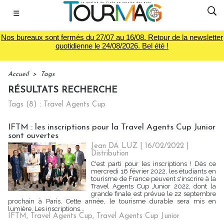
☰
Nos bureaux sont fermés du 27/07 au 16/08. Retour de la newsletter
quotidienne le 24/08/2026. Bel été !
Accueil
>
Tags
RÉSULTATS RECHERCHE
Tags (8) : Travel Agents Cup
IFTM : les inscriptions pour la Travel Agents Cup Junior
sont ouvertes
Jean DA LUZ
| 16/02/2022
|
Distribution
C'est parti pour les inscriptions ! Dès ce
mercredi 16 février 2022, les étudiants en
tourisme de France peuvent s'inscrire à la
Travel Agents Cup Junior 2022, dont la
grande finale est prévue le 22 septembre
prochain à Paris. Cette année, le tourisme durable sera mis en
lumière. Les inscriptions...
IFTM
,
Travel Agents Cup
,
Travel Agents Cup Junior