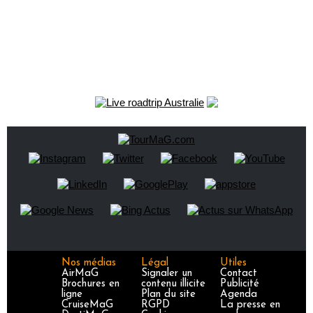
Nos médias
Légal
Utiles
AirMaG
Signaler un
Contact
Brochures en
contenu illicite
Publicité
ligne
Plan du site
Agenda
CruiseMaG
RGPD
La presse en