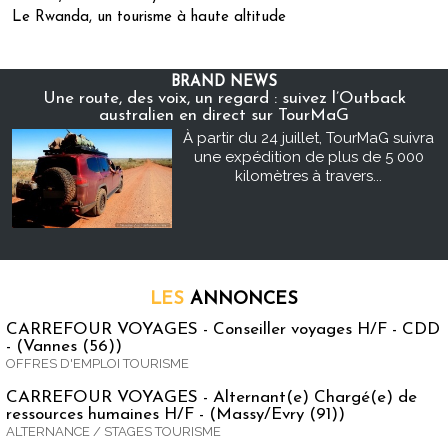
Le Rwanda, un tourisme à haute altitude
BRAND NEWS
Une route, des voix, un regard : suivez l’Outback
australien en direct sur TourMaG
À partir du 24 juillet, TourMaG suivra
une expédition de plus de 5 000
kilomètres à travers...
LES
ANNONCES
CARREFOUR VOYAGES - Conseiller voyages H/F - CDD
- (Vannes (56))
OFFRES D'EMPLOI TOURISME
CARREFOUR VOYAGES - Alternant(e) Chargé(e) de
ressources humaines H/F - (Massy/Evry (91))
ALTERNANCE / STAGES TOURISME