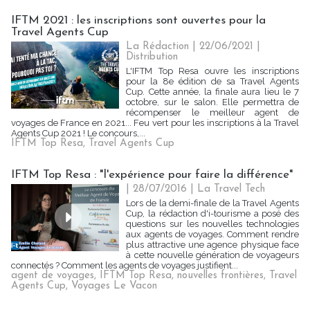
IFTM 2021 : les inscriptions sont ouvertes pour la
Travel Agents Cup
La Rédaction
| 22/06/2021
|
Distribution
L'IFTM Top Resa ouvre les inscriptions
pour la 8e édition de sa Travel Agents
Cup. Cette année, la finale aura lieu le 7
octobre, sur le salon. Elle permettra de
récompenser le meilleur agent de
voyages de France en 2021... Feu vert pour les inscriptions à la Travel
Agents Cup 2021 ! Le concours,...
IFTM Top Resa
,
Travel Agents Cup
IFTM Top Resa : "l'expérience pour faire la différence"
| 28/07/2016
|
La Travel Tech
Lors de la demi-finale de la Travel Agents
Cup, la rédaction d'i-tourisme a posé des
questions sur les nouvelles technologies
aux agents de voyages. Comment rendre
plus attractive une agence physique face
à cette nouvelle génération de voyageurs
connectés ? Comment les agents de voyages justifient...
agent de voyages
,
IFTM Top Resa
,
nouvelles frontières
,
Travel
Agents Cup
,
Voyages Le Vacon