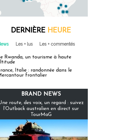
DERNIÈRE
HEURE
News
Les + lus
Les + commentés
e Rwanda, un tourisme à haute
ltitude
rance, Italie : randonnée dans le
ercantour frontalier
BRAND NEWS
Une route, des voix, un regard : suivez
l’Outback australien en direct sur
TourMaG