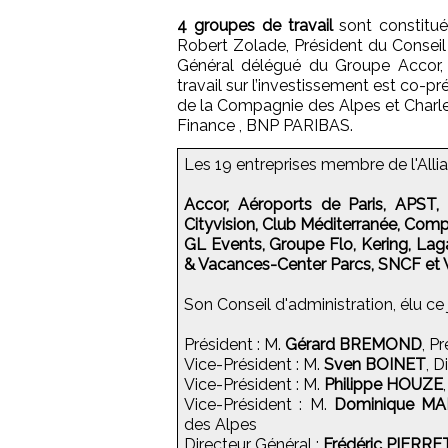
4 groupes de travail
sont constitué
Robert Zolade, Président du Conseil 
Général délégué du Groupe Accor, 
travail sur l’investissement est co-p
de la Compagnie des Alpes et Charle
Finance , BNP PARIBAS.
Les 19 entreprises membre de l'Allia
Accor, Aéroports de Paris, APST,
Cityvision, Club Méditerranée, Compa
GL Events, Groupe Flo, Kering, Laga
& Vacances-Center Parcs, SNCF et V
Son Conseil d'administration, élu ce
Président : M.
Gérard BREMOND
, P
Vice-Président : M.
Sven BOINET
, 
Vice-Président : M.
Philippe HOUZE
Vice-Président : M.
Dominique M
des Alpes
Directeur Général :
Frédéric PIERRE