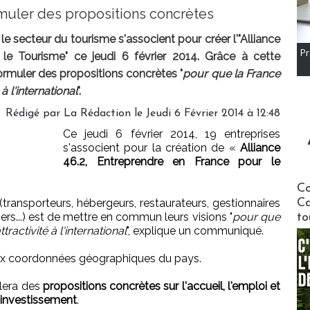
rmuler des propositions concrètes
le secteur du tourisme s'associent pour créer l'"Alliance
Pr
le Tourisme" ce jeudi 6 février 2014. Grâce à cette
ormuler des propositions concrètes "
pour que la France
à l'international
".
Rédigé par
La Rédaction
le Jeudi 6 Février 2014 à 12:48
Ce jeudi 6 février 2014, 19 entreprises
s'associent pour la création de «
Alliance
46.2, Entreprendre en France pour le
Communi
Co
(transporteurs, hébergeurs, restaurateurs, gestionnaires
Ca
ciers...) est de mettre en commun leurs visions "
pour que
to
ractivité à l'international
", explique un communiqué.
aux coordonnées géographiques du pays.
ulera des
propositions concrètes sur l'accueil, l'emploi et
l'investissement
.