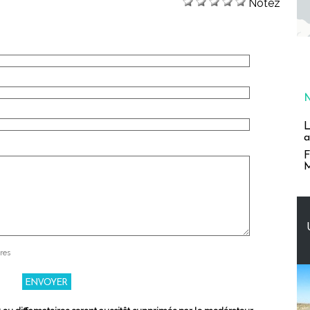
Notez
L
a
F
M
res