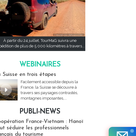
À partir du 24 juillet, TourMaG suivra une
pédition de plus de 5 000 kilomètres à travers...
WEBINAIRES
res
 Suisse en trois étapes
Facilement accessible depuis la
France, la Suisse se découvre à
travers ses paysages contrastés,
montagnes imposantes,...
PUBLI-NEWS
ews
opération France-Vietnam : Hanoï
ut séduire les professionnels
ançais du tourisme