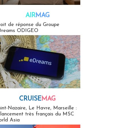
AIR
MAG
G
oit de réponse du Groupe
Dreams ODIGEO
CRUISE
MAG
MaG
int-Nazaire, Le Havre, Marseille :
 lancement très français du MSC
rld Asia