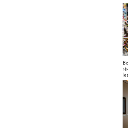
Bo
ré
le