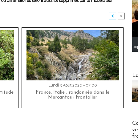
x ou diffamatoires seront aussitôt supprimés par le modérateur.
<
>
ex
Webinai
La
Lundi 3 Août 2026 - 07:00
titude
France, Italie : randonnée dans le
Mercantour frontalier
Publi-n
Co
ve
fr