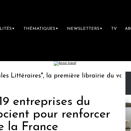
LITÉS
THÉMATIQUES
NEWSLETTERS
TV
A
▼
▼
▼
ittéraires", la première librairie du voyage
 19 entreprises du
ocient pour renforcer
de la France