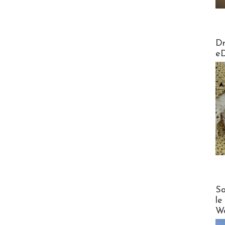
AirMa
Dr
e
Cruise
Sa
le
Wo