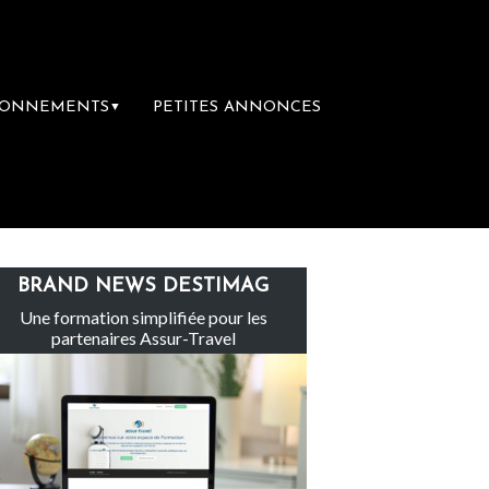
BONNEMENTS
PETITES ANNONCES
▼
Le groupe Sainte-Claire rachète Eden Tou
BRAND NEWS DESTIMAG
Une formation simplifiée pour les
partenaires Assur-Travel