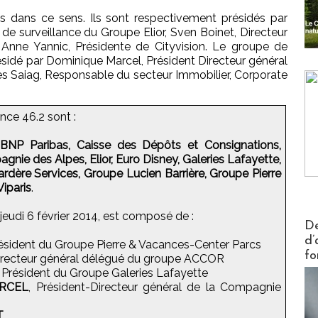
s dans ce sens. Ils sont respectivement présidés par
de surveillance du Groupe Elior, Sven Boinet, Directeur
Anne Yannic, Présidente de Cityvision. Le groupe de
résidé par Dominique Marcel, Président Directeur général
s Saiag, Responsable du secteur Immobilier, Corporate
nce 46.2 sont :
 BNP Paribas, Caisse des Dépôts et Consignations,
gnie des Alpes, Elior, Euro Disney, Galeries Lafayette,
rdère Services, Groupe Lucien Barrière, Groupe Pierre
iparis
.
 jeudi 6 février 2014, est composé de :
Actus V
De
d’
résident du Groupe Pierre & Vacances-Center Parcs
fo
Directeur général délégué du groupe ACCOR
, Président du Groupe Galeries Lafayette
ARCEL
, Président-Directeur général de la Compagnie
T