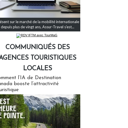
ésent sur le marché de la mobilité internationale
depuis plus de vingt ans, Assur-Travel s'est...
COMMUNIQUÉS DES
AGENCES TOURISTIQUES
LOCALES
qués des agences touristiques locales
mment l’IA de Destination
nada booste l’attractivité
uristique