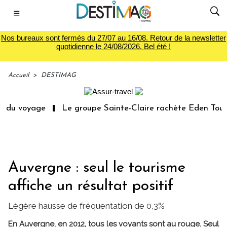
☰
Nos bureaux sont fermés du 27/07 au 16/08. Retour de la newsletter
quotidienne le 24/08/2026. Bel été !
Accueil
>
DESTIMAG
 du voyage
Le groupe Sainte-Claire rachète Eden Tour
Auvergne : seul le tourisme
affiche un résultat positif
Légère hausse de fréquentation de 0,3%
En Auvergne, en 2012, tous les voyants sont au rouge. Seul