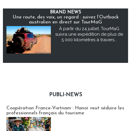
BRAND NEWS
Une route, des voix, un regard : suivez l’Outback
australien en direct sur TourMaG
À partir du 24 juillet, TourMaG
suivra une expédition de plus de
5 000 kilomètres à travers...
PUBLI-NEWS
Publi-news
Coopération France-Vietnam : Hanoï veut séduire les
professionnels français du tourisme