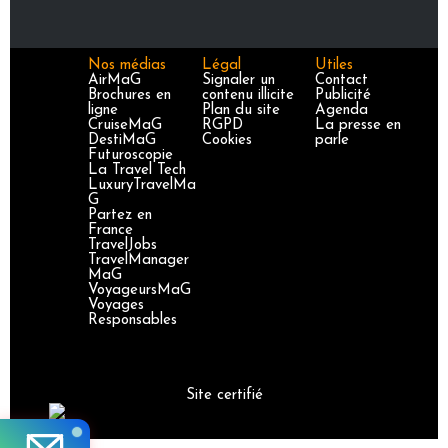
Nos médias
Légal
Utiles
AirMaG
Signaler un
Contact
Brochures en
contenu illicite
Publicité
ligne
Plan du site
Agenda
CruiseMaG
RGPD
La presse en
DestiMaG
Cookies
parle
Futuroscopie
La Travel Tech
LuxuryTravelMa
G
Partez en
France
TravelJobs
TravelManager
MaG
VoyageursMaG
Voyages
Responsables
Site certifié