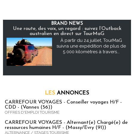
BRAND NEWS
Une route, des voix, un regard : suivez l’Outback
australien en direct sur TourMaG
À partir du 24 juillet, TourMaG
suivra une expédition de plus de
5 000 kilomètres à travers...
LES
ANNONCES
CARREFOUR VOYAGES - Conseiller voyages H/F -
CDD - (Vannes (56))
OFFRES D'EMPLOI TOURISME
CARREFOUR VOYAGES - Alternant(e) Chargé(e) de
ressources humaines H/F - (Massy/Evry (91))
ALTERNANCE / STAGES TOURISME