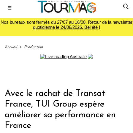
☰
Nos bureaux sont fermés du 27/07 au 16/08. Retour de la newsletter
quotidienne le 24/08/2026. Bel été !
Accueil
>
Production
Avec le rachat de Transat
France, TUI Group espère
améliorer sa performance en
France