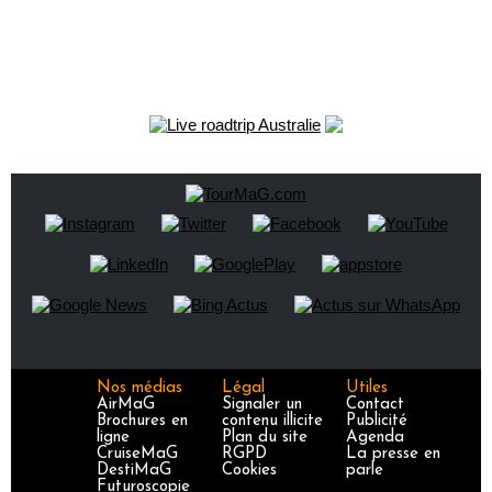
Nos médias
Légal
Utiles
AirMaG
Signaler un
Contact
Brochures en
contenu illicite
Publicité
ligne
Plan du site
Agenda
CruiseMaG
RGPD
La presse en
DestiMaG
Cookies
parle
Futuroscopie