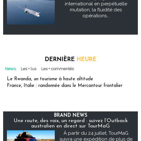
international en perpétuelle
mutation, la fluidité des
opérations...
DERNIÈRE
HEURE
News
Les + lus
Les + commentés
Le Rwanda, un tourisme à haute altitude
France, Italie : randonnée dans le Mercantour frontalier
BRAND NEWS
Une route, des voix, un regard : suivez l’Outback
australien en direct sur TourMaG
À partir du 24 juillet, TourMaG
suivra une expédition de plus de