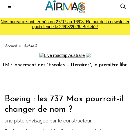
☰
Nos bureaux sont fermés du 27/07 au 16/08. Retour de la newsletter
quotidienne le 24/08/2026. Bel été !
Accueil
>
AirMaG
: lancement des "Escales Littéraires", la première librairie
Boeing : les 737 Max pourrait-il
changer de nom ?
une piste envisagée par le constructeur