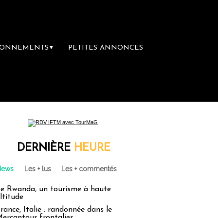
BONNEMENTS
PETITES ANNONCES
▼
DERNIÈRE
HEURE
News
Les + lus
Les + commentés
e Rwanda, un tourisme à haute
ltitude
rance, Italie : randonnée dans le
ercantour frontalier