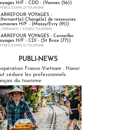
oyages H/F - CDD - (Vannes (56))
FFRES D'EMPLOI TOURISME
CARREFOUR VOYAGES -
lternant(e) Chargé(e) de ressources
umaines H/F - (Massy/Evry (91))
LTERNANCE / STAGES TOURISME
ARREFOUR VOYAGES - Conseiller
oyages H/F - CDI - (St Brice (77))
FFRES D'EMPLOI TOURISME
PUBLI-NEWS
ews
opération France-Vietnam : Hanoï
ut séduire les professionnels
ançais du tourisme