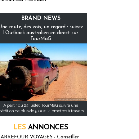
BRAND NEWS
Une route, des voix, un regard : suivez
l’Outback australien en direct sur
TourMaG
À partir du 24 juillet, TourMaG suivra une
pédition de plus de 5 000 kilomètres à travers...
LES
ANNONCES
ARREFOUR VOYAGES - Conseiller