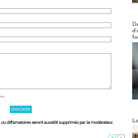
Actus V
De
d’
fo
res
Webinai
La
x ou diffamatoires seront aussitôt supprimés par le modérateur.