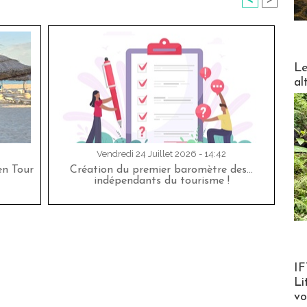
<
>
DESTI
Le
al
Vendredi 24 Juillet 2026 - 14:42
en Tour
Création du premier baromètre des…
indépendants du tourisme !
Product
IF
Li
v