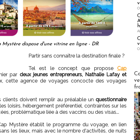
v
O
A
h
A
C
v
Mystère dispose d'une vitrine en ligne - DR
O
Partir sans connaître la destination finale ?
Tel est le concept que propose
Cap
Publi-n
Co
nier par
deux jeunes entrepreneurs, Nathalie Lafay et
ve
ux, cette agence de voyages concocte des voyages
fr
s clients doivent remplir au préalable un
questionnaire
 les loisirs, hébergement préférentiel, contraintes sur les
itées, problématique liée à des vaccins ou des visas...
 Cap Mystère établit le programme du voyage, en lien
sans les lieux, mais avec le nombre d'activités, de nuits