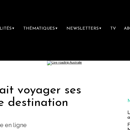
LITÉS
THÉMATIQUES
NEWSLETTERS
TV
A
▼
▼
▼
ait voyager ses
ne destination
L
a
e en ligne
F
M