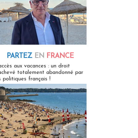
PARTEZ
EN
FRANCE
 en France
accès aux vacances : un droit
achevé totalement abandonné par
s politiques français !