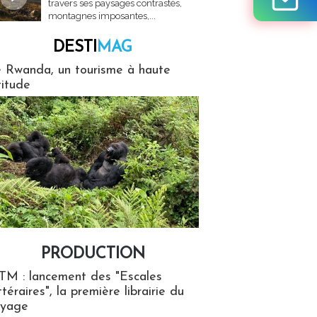
travers ses paysages contrastés,
montagnes imposantes,...
DESTI
MAG
MAG
 Rwanda, un tourisme à haute
titude
PRODUCTION
ion
TM : lancement des "Escales
ttéraires", la première librairie du
oyage