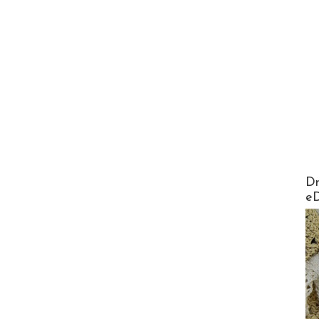
AirMa
Dr
e