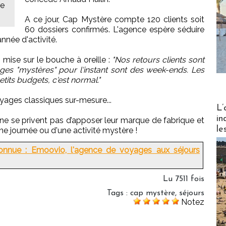
re
A ce jour, Cap Mystère compte 120 clients soit
60 dossiers confirmés. L'agence espère séduire
nnée d'activité.
n mise sur le bouche à oreille :
"Nos retours clients sont
ages "mystères" pour l'instant sont des week-ends. Les
etits budgets, c'est normal."
ages classiques sur-mesure...
Partez
L’
in
ne se privent pas d’apposer leur marque de fabrique et
le
une journée ou d'une activité mystère !
onnue : Emoovio, l'agence de voyages aux séjours
Lu 7511 fois
Tags
:
cap mystère
,
séjours
Notez