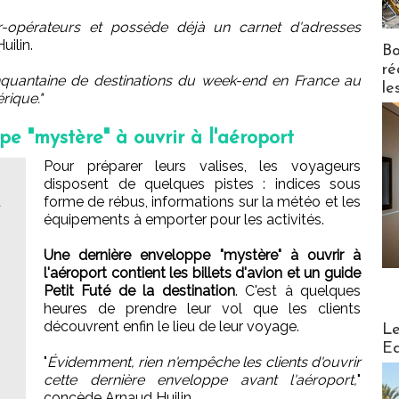
ur-opérateurs et possède déjà un carnet d'adresses
uilin.
Bo
ré
nquantaine de destinations du week-end en France au
le
rique."
e "mystère" à ouvrir à l'aéroport
Pour préparer leurs valises, les voyageurs
disposent de quelques pistes : indices sous
t
forme de rébus, informations sur la météo et les
équipements à emporter pour les activités.
Une dernière enveloppe "mystère" à ouvrir à
l'aéroport contient les billets d'avion et un guide
Petit Futé de la destination
. C'est à quelques
heures de prendre leur vol que les clients
Distribu
découvrent enfin le lieu de leur voyage.
Le
Ed
"
Évidemment, rien n'empêche les clients d'ouvrir
cette dernière enveloppe avant l'aéroport,
"
concède Arnaud Huilin.