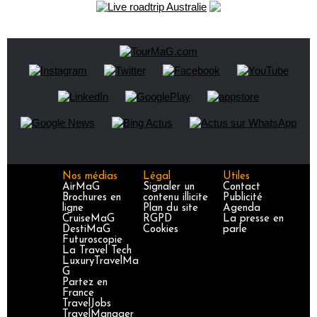
Nos médias
Légal
Utiles
AirMaG
Signaler un
Contact
Brochures en
contenu illicite
Publicité
ligne
Plan du site
Agenda
CruiseMaG
RGPD
La presse en
DestiMaG
Cookies
parle
Futuroscopie
La Travel Tech
LuxuryTravelMa
G
Partez en
France
TravelJobs
TravelManager