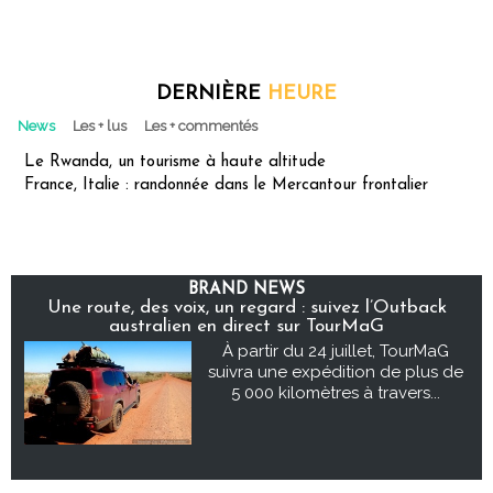
DERNIÈRE
HEURE
News
Les + lus
Les + commentés
Le Rwanda, un tourisme à haute altitude
France, Italie : randonnée dans le Mercantour frontalier
BRAND NEWS
Une route, des voix, un regard : suivez l’Outback
australien en direct sur TourMaG
À partir du 24 juillet, TourMaG
suivra une expédition de plus de
5 000 kilomètres à travers...