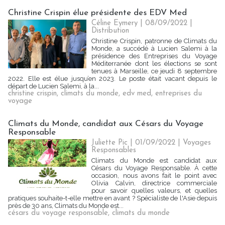
Christine Crispin élue présidente des EDV Med
Céline Eymery
| 08/09/2022
|
Distribution
Christine Crispin, patronne de Climats du
Monde, a succédé à Lucien Salemi à la
présidence des Entreprises du Voyage
Méditerranée dont les élections se sont
tenues à Marseille, ce jeudi 8 septembre
2022. Elle est élue jusqu’en 2023. Le poste était vacant depuis le
départ de Lucien Salemi, à la...
christine crispin
,
climats du monde
,
edv med
,
entreprises du
voyage
Climats du Monde, candidat aux Césars du Voyage
Responsable
Juliette Pic
| 01/09/2022
|
Voyages
Responsables
Climats du Monde est candidat aux
Césars du Voyage Responsable. À cette
occasion, nous avons fait le point avec
Olivia Calvin, directrice commerciale
pour savoir quelles valeurs, et quelles
pratiques souhaite-t-elle mettre en avant ? Spécialiste de l'Asie depuis
près de 30 ans, Climats du Monde est...
césars du voyage responsable
,
climats du monde