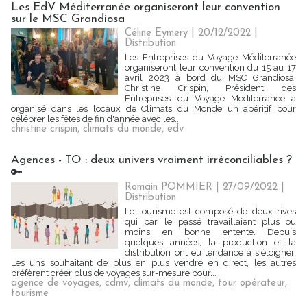
Les EdV Méditerranée organiseront leur convention
sur le MSC Grandiosa
Céline Eymery
| 20/12/2022
|
Distribution
Les Entreprises du Voyage Méditerranée
organiseront leur convention du 15 au 17
avril 2023 à bord du MSC Grandiosa.
Christine Crispin, Président des
Entreprises du Voyage Méditerranée a
organisé dans les locaux de Climats du Monde un apéritif pour
célébrer les fêtes de fin d'année avec les...
christine crispin
,
climats du monde
,
edv
Agences - TO : deux univers vraiment irréconciliables ?
🔑
Romain POMMIER
| 27/09/2022
|
Distribution
Le tourisme est composé de deux rives
qui par le passé travaillaient plus ou
moins en bonne entente. Depuis
quelques années, la production et la
distribution ont eu tendance à s'éloigner.
Les uns souhaitant de plus en plus vendre en direct, les autres
préfèrent créer plus de voyages sur-mesure pour...
agence de voyages
,
cdmv
,
climats du monde
,
tour opérateur
,
tourisme