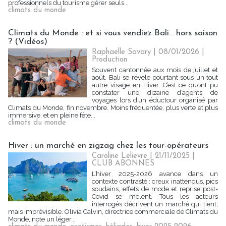
professionnels du tourisme gérer seuls...
climats du monde
Climats du Monde : et si vous vendiez Bali… hors saison
? (Vidéos)
Raphaelle Savary
| 08/01/2026
|
Production
Souvent cantonnée aux mois de juillet et
août, Bali se révèle pourtant sous un tout
autre visage en Hiver. C’est ce qu’ont pu
constater une dizaine d’agents de
voyages lors d’un éductour organisé par
Climats du Monde, fin novembre. Moins fréquentée, plus verte et plus
immersive, et en pleine fête...
climats du monde
Hiver : un marché en zigzag chez les tour-opérateurs
Caroline Lelievre
| 21/11/2025
|
CLUB ABONNES
L’hiver 2025-2026 avance dans un
contexte contrasté : creux inattendus, pics
soudains, effets de mode et reprise post-
Covid se mêlent. Tous les acteurs
interrogés décrivent un marché qui tient,
mais imprévisible. Olivia Calvin, directrice commerciale de Climats du
Monde, note un léger...