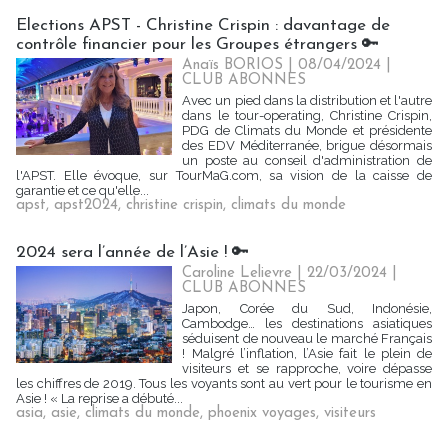
Elections APST - Christine Crispin : davantage de
contrôle financier pour les Groupes étrangers 🔑
Anaïs BORIOS
| 08/04/2024
|
CLUB ABONNES
Avec un pied dans la distribution et l'autre
dans le tour-operating, Christine Crispin,
PDG de Climats du Monde et présidente
des EDV Méditerranée, brigue désormais
un poste au conseil d'administration de
l'APST. Elle évoque, sur TourMaG.com, sa vision de la caisse de
garantie et ce qu'elle...
apst
,
apst2024
,
christine crispin
,
climats du monde
2024 sera l’année de l’Asie ! 🔑
Caroline Lelievre
| 22/03/2024
|
CLUB ABONNES
Japon, Corée du Sud, Indonésie,
Cambodge… les destinations asiatiques
séduisent de nouveau le marché Français
! Malgré l’inflation, l’Asie fait le plein de
visiteurs et se rapproche, voire dépasse
les chiffres de 2019. Tous les voyants sont au vert pour le tourisme en
Asie ! « La reprise a débuté...
asia
,
asie
,
climats du monde
,
phoenix voyages
,
visiteurs