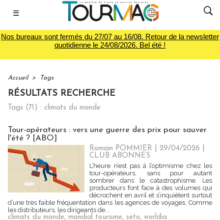
☰
Nos bureaux sont fermés du 27/07 au 16/08. Retour de la newsletter
quotidienne le 24/08/2026. Bel été !
Accueil
>
Tags
RÉSULTATS RECHERCHE
Tags (71) : climats du monde
Tour-opérateurs : vers une guerre des prix pour sauver
l'été ? [ABO]
Romain POMMIER
| 29/04/2026
|
CLUB ABONNES
L’heure n’est pas à l’optimisme chez les
tour-opérateurs, sans pour autant
sombrer dans le catastrophisme. Les
producteurs font face à des volumes qui
décrochent en avril et s’inquiètent surtout
d’une très faible fréquentation dans les agences de voyages. Comme
les distributeurs, les dirigeants de...
climats du monde
,
mondial tourisme
,
seto
,
worldia