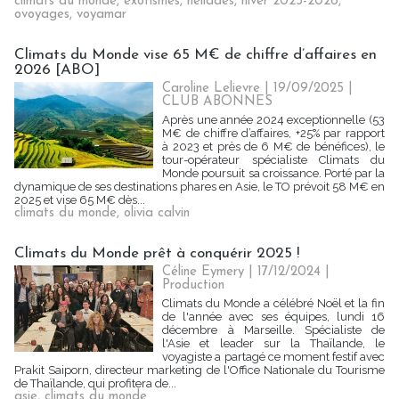
climats du monde
,
exotismes
,
héliades
,
hiver 2025-2026
,
ovoyages
,
voyamar
Climats du Monde vise 65 M€ de chiffre d’affaires en
2026 [ABO]
Caroline Lelievre
| 19/09/2025
|
CLUB ABONNES
Après une année 2024 exceptionnelle (53
M€ de chiffre d’affaires, +25% par rapport
à 2023 et près de 6 M€ de bénéfices), le
tour-opérateur spécialiste Climats du
Monde poursuit sa croissance. Porté par la
dynamique de ses destinations phares en Asie, le TO prévoit 58 M€ en
2025 et vise 65 M€ dès...
climats du monde
,
olivia calvin
Climats du Monde prêt à conquérir 2025 !
Céline Eymery
| 17/12/2024
|
Production
Climats du Monde a célébré Noël et la fin
de l'année avec ses équipes, lundi 16
décembre à Marseille. Spécialiste de
l'Asie et leader sur la Thaïlande, le
voyagiste a partagé ce moment festif avec
Prakit Saiporn, directeur marketing de l'Office Nationale du Tourisme
de Thaïlande, qui profitera de...
asie
,
climats du monde