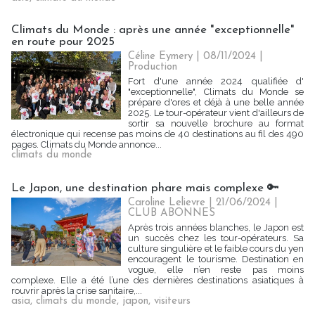
Climats du Monde : après une année "exceptionnelle"
en route pour 2025
Céline Eymery
| 08/11/2024
|
Production
Fort d'une année 2024 qualifiée d'
"exceptionnelle", Climats du Monde se
prépare d'ores et déjà à une belle année
2025. Le tour-opérateur vient d'ailleurs de
sortir sa nouvelle brochure au format
électronique qui recense pas moins de 40 destinations au fil des 490
pages. Climats du Monde annonce...
climats du monde
Le Japon, une destination phare mais complexe 🔑
Caroline Lelievre
| 21/06/2024
|
CLUB ABONNES
Après trois années blanches, le Japon est
un succès chez les tour-opérateurs. Sa
culture singulière et le faible cours du yen
encouragent le tourisme. Destination en
vogue, elle n’en reste pas moins
complexe. Elle a été l’une des dernières destinations asiatiques à
rouvrir après la crise sanitaire,...
asia
,
climats du monde
,
japon
,
visiteurs