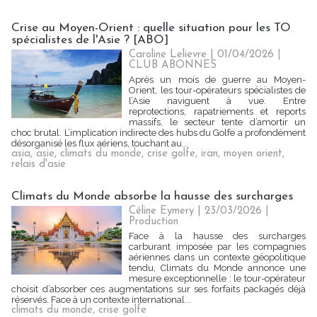
Crise au Moyen-Orient : quelle situation pour les TO
spécialistes de l'Asie ? [ABO]
Caroline Lelievre
| 01/04/2026
|
CLUB ABONNES
Après un mois de guerre au Moyen-
Orient, les tour-opérateurs spécialistes de
l’Asie naviguent à vue. Entre
reprotections, rapatriements et reports
massifs, le secteur tente d’amortir un
choc brutal. L’implication indirecte des hubs du Golfe a profondément
désorganisé les flux aériens, touchant au...
asia
,
asie
,
climats du monde
,
crise golfe
,
iran
,
moyen orient
,
relais d'asie
Climats du Monde absorbe la hausse des surcharges
Céline Eymery
| 23/03/2026
|
Production
Face à la hausse des surcharges
carburant imposée par les compagnies
aériennes dans un contexte géopolitique
tendu, Climats du Monde annonce une
mesure exceptionnelle : le tour-opérateur
choisit d’absorber ces augmentations sur ses forfaits packagés déjà
réservés. Face à un contexte international...
climats du monde
,
crise golfe