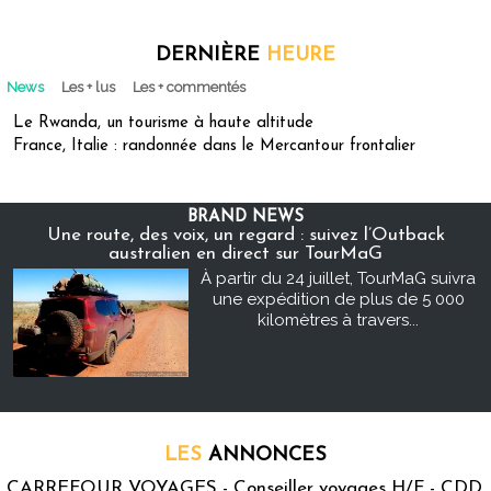
DERNIÈRE
HEURE
News
Les + lus
Les + commentés
Le Rwanda, un tourisme à haute altitude
France, Italie : randonnée dans le Mercantour frontalier
BRAND NEWS
Une route, des voix, un regard : suivez l’Outback
australien en direct sur TourMaG
À partir du 24 juillet, TourMaG suivra
une expédition de plus de 5 000
kilomètres à travers...
LES
ANNONCES
CARREFOUR VOYAGES - Conseiller voyages H/F - CDD