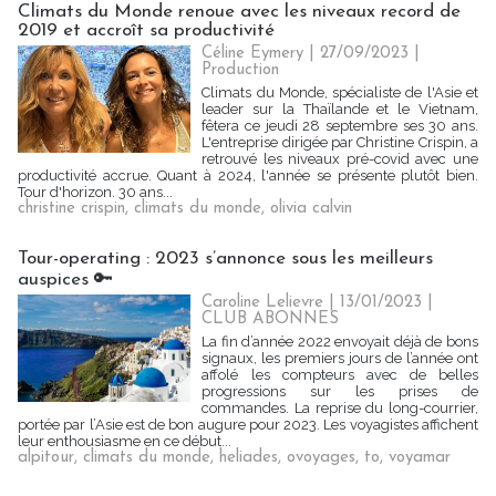
Climats du Monde renoue avec les niveaux record de
2019 et accroît sa productivité
Céline Eymery
| 27/09/2023
|
Production
Climats du Monde, spécialiste de l'Asie et
leader sur la Thaïlande et le Vietnam,
fêtera ce jeudi 28 septembre ses 30 ans.
L'entreprise dirigée par Christine Crispin, a
retrouvé les niveaux pré-covid avec une
productivité accrue. Quant à 2024, l'année se présente plutôt bien.
Tour d'horizon. 30 ans...
christine crispin
,
climats du monde
,
olivia calvin
Tour-operating : 2023 s’annonce sous les meilleurs
auspices 🔑
Caroline Lelievre
| 13/01/2023
|
CLUB ABONNES
La fin d’année 2022 envoyait déjà de bons
signaux, les premiers jours de l’année ont
affolé les compteurs avec de belles
progressions sur les prises de
commandes. La reprise du long-courrier,
portée par l’Asie est de bon augure pour 2023. Les voyagistes affichent
leur enthousiasme en ce début...
alpitour
,
climats du monde
,
heliades
,
ovoyages
,
to
,
voyamar