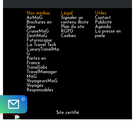
Nos médias
Légal
Utiles
AirMaG
Signaler un
Contact
Brochures en
contenu illicite
Publicité
ligne
Plan du site
Agenda
CruiseMaG
RGPD
La presse en
DestiMaG
Cookies
parle
Futuroscopie
La Travel Tech
LuxuryTravelMa
G
Partez en
France
TravelJobs
TravelManager
MaG
VoyageursMaG
Voyages
Responsables
Site certifié