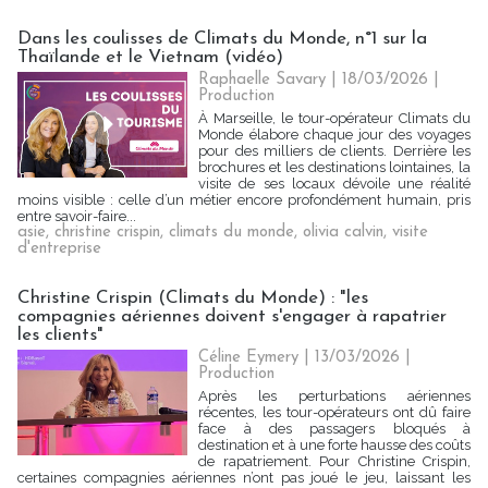
Dans les coulisses de Climats du Monde, n°1 sur la
Thaïlande et le Vietnam (vidéo)
Raphaelle Savary
| 18/03/2026
|
Production
À Marseille, le tour-opérateur Climats du
Monde élabore chaque jour des voyages
pour des milliers de clients. Derrière les
brochures et les destinations lointaines, la
visite de ses locaux dévoile une réalité
moins visible : celle d’un métier encore profondément humain, pris
entre savoir-faire...
asie
,
christine crispin
,
climats du monde
,
olivia calvin
,
visite
d'entreprise
Christine Crispin (Climats du Monde) : "les
compagnies aériennes doivent s'engager à rapatrier
les clients"
Céline Eymery
| 13/03/2026
|
Production
Après les perturbations aériennes
récentes, les tour-opérateurs ont dû faire
face à des passagers bloqués à
destination et à une forte hausse des coûts
de rapatriement. Pour Christine Crispin,
certaines compagnies aériennes n’ont pas joué le jeu, laissant les