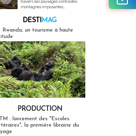
travers ses paysages contrastés,
montagnes imposantes,...
DESTI
MAG
MAG
 Rwanda, un tourisme à haute
titude
PRODUCTION
ion
TM : lancement des "Escales
ttéraires", la première librairie du
oyage