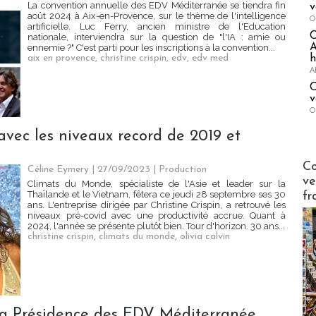
La convention annuelle des EDV Méditerranée se tiendra fin
v
août 2024 à Aix-en-Provence, sur le thème de l'intelligence
O
artificielle. Luc Ferry, ancien ministre de l'Education
nationale, interviendra sur la question de "l'IA : amie ou
A
ennemie ?" C'est parti pour les inscriptions à la convention...
h
aix en provence
,
christine crispin
,
edv
,
edv med
A
C
v
O
vec les niveaux record de 2019 et
Publi-n
Co
Céline Eymery
| 27/09/2023
|
Production
ve
Climats du Monde, spécialiste de l'Asie et leader sur la
Thaïlande et le Vietnam, fêtera ce jeudi 28 septembre ses 30
fr
ans. L'entreprise dirigée par Christine Crispin, a retrouvé les
niveaux pré-covid avec une productivité accrue. Quant à
2024, l'année se présente plutôt bien. Tour d'horizon. 30 ans...
christine crispin
,
climats du monde
,
olivia calvin
 la Présidence des EDV Méditerranée