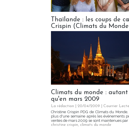
Thaïlande : les coups de c
Crispin (Climats du Monde
Climats du monde : autant
qu'en mars 2009
La rédaction | 20/04/2009
|
Courrier Lecte
Christine Crispin PDG de Climats du Monde, T
plus d'une semaine après les évènements poli
ventes de mars 2009 se sont maintenues par r
christine crispin
,
climats du monde