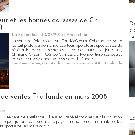
œur et les bonnes adresses de Ch.
Actus V
De
)
d’
La Rédaction
| 30/07/2015
|
Production
fo
La série de l'été revient sur TourMaG.com. Cette année, votre
portail préféré a demandé aux tour-opérateurs spécialistes de
révéler leurs petits secrets sur une destination. Aujourd'hui,
Christine Crispin, PDG de Climats du Monde, livre ses coups
de cœur et ses bonnes adresses en Thaïlande....
christine crispin
,
climats du monde
,
serie ete 2015
,
thailande
 de ventes Thaïlande en mars 2008
urs
Webinai
O revient de Thaïlande. Elle a souhaité témoigner sur la situation
La
tique qui ont eu lieu dans le pays. La situation est normale, et les
apport à celles mars 2008....