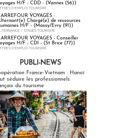
oyages H/F - CDD - (Vannes (56))
FFRES D'EMPLOI TOURISME
CARREFOUR VOYAGES -
lternant(e) Chargé(e) de ressources
umaines H/F - (Massy/Evry (91))
LTERNANCE / STAGES TOURISME
ARREFOUR VOYAGES - Conseiller
oyages H/F - CDI - (St Brice (77))
FFRES D'EMPLOI TOURISME
PUBLI-NEWS
ews
opération France-Vietnam : Hanoï
ut séduire les professionnels
ançais du tourisme