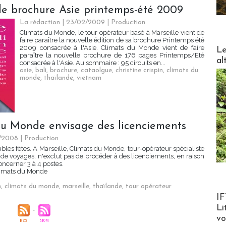
le brochure Asie printemps-été 2009
La rédaction | 23/02/2009
|
Production
Climats du Monde, le tour opérateur basé à Marseille vient de
faire paraître la nouvelle édition de sa brochure Printemps été
DESTI
2009 consacrée à l'Asie. Climats du Monde vient de faire
Le
paraître la nouvelle brochure de 176 pages Printemps/Eté
al
consacrée à l'Asie. Au sommaire : 95 circuits en...
asie
,
bali
,
brochure
,
cataolgue
,
christine crispin
,
climats du
monde
,
thaïlande
,
vietnam
s du Monde envisage des licenciements
2/2008
|
Production
les fêtes. A Marseille, Climats du Monde, tour-opérateur spécialiste
de voyages, n'exclut pas de procéder à des licenciements, en raison
concerner 3 à 4 postes.
 Climats du Monde
n
,
climats du monde
,
marseille
,
thaïlande
,
tour opérateur
Product
IF
Li
v