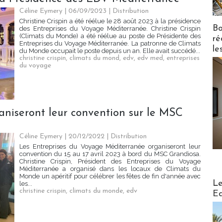
Céline Eymery
| 06/09/2023
|
Distribution
Christine Crispin a été réélue le 28 août 2023 à la présidence
Bo
des Entreprises du Voyage Méditerranée. Christine Crispin
(Climats du Monde) a été réélue au poste de Présidente des
ré
Entreprises du Voyage Méditerranée. La patronne de Climats
le
du Monde occupait le poste depuis un an. Elle avait succédé...
christine crispin
,
climats du mond
,
edv
,
edv med
,
entreprises
du voyage
niseront leur convention sur le MSC
Céline Eymery
| 20/12/2022
|
Distribution
Les Entreprises du Voyage Méditerranée organiseront leur
convention du 15 au 17 avril 2023 à bord du MSC Grandiosa.
Christine Crispin, Président des Entreprises du Voyage
Méditerranée a organisé dans les locaux de Climats du
Monde un apéritif pour célébrer les fêtes de fin d'année avec
Distribu
Le
les...
christine crispin
,
climats du monde
,
edv
Ed