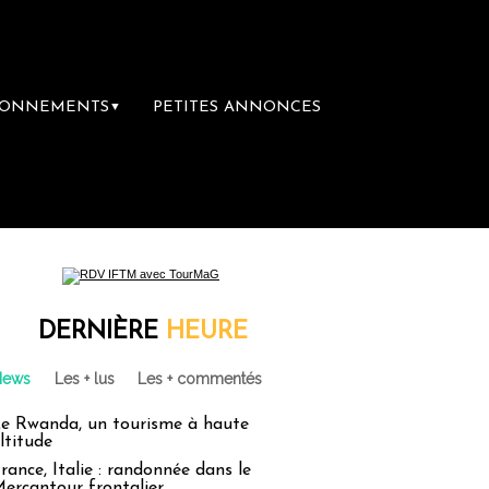
BONNEMENTS
PETITES ANNONCES
▼
DERNIÈRE
HEURE
News
Les + lus
Les + commentés
e Rwanda, un tourisme à haute
ltitude
rance, Italie : randonnée dans le
ercantour frontalier