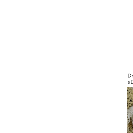
AirMa
Dr
e