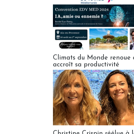
Climats du Monde renoue a
accroît sa productivité
Christine Crispin réélue à