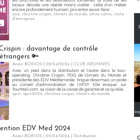
les brochures et les destinations lointaines, la visite de ses
locaux dévoile une réalité moins visible : celle d’un métier
encore profondément humain, pris entre savoir-faire...
asie
,
christine crispin
,
climats du monde
,
olivia calvin
,
visite
d'entreprise
 Crispin : davantage de contrôle
 étrangers 🔑
Anaïs BORIOS
| 08/04/2024
|
CLUB ABONNES
Avec un pied dans la distribution et l'autre dans le tour-
operating, Christine Crispin, PDG de Climats du Monde et
présidente des EDV Méditerranée, brigue désormais un poste
au conseil d'administration de l'APST. Elle évoque, sur
TourMaG.com, sa vision de la caisse de garantie et ce qu'elle...
apst
,
apst2024
,
christine crispin
,
climats du monde
ex
onvention EDV Med 2024
Anaïs BORIOS
| 05/04/2024
|
Distribution
C