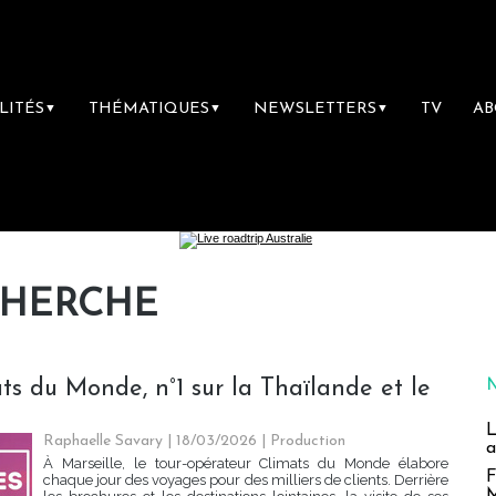
LITÉS
THÉMATIQUES
NEWSLETTERS
TV
A
▼
▼
▼
CHERCHE
ts du Monde, n°1 sur la Thaïlande et le
L
Raphaelle Savary
| 18/03/2026
|
Production
a
À Marseille, le tour-opérateur Climats du Monde élabore
F
chaque jour des voyages pour des milliers de clients. Derrière
M