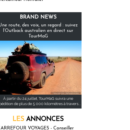
BRAND NEWS
Une route, des voix, un regard : suivez
l’Outback australien en direct sur
TourMaG
À partir du 24 juillet, TourMaG suivra une
pédition de plus de 5 000 kilomètres à travers...
LES
ANNONCES
ARREFOUR VOYAGES - Conseiller