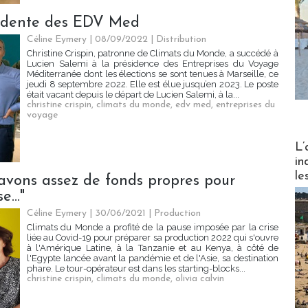
ésidente des EDV Med
Céline Eymery
| 08/09/2022
|
Distribution
Christine Crispin, patronne de Climats du Monde, a succédé à
Lucien Salemi à la présidence des Entreprises du Voyage
Méditerranée dont les élections se sont tenues à Marseille, ce
jeudi 8 septembre 2022. Elle est élue jusqu’en 2023. Le poste
était vacant depuis le départ de Lucien Salemi, à la...
christine crispin
,
climats du monde
,
edv med
,
entreprises du
voyage
Partez
L’
in
le
avons assez de fonds propres pour
..."
Céline Eymery
| 30/06/2021
|
Production
Climats du Monde a profité de la pause imposée par la crise
liée au Covid-19 pour préparer sa production 2022 qui s'ouvre
à l'Amérique Latine, à la Tanzanie et au Kenya, à côté de
l'Egypte lancée avant la pandémie et de l'Asie, sa destination
phare. Le tour-opérateur est dans les starting-blocks...
christine crispin
,
climats du monde
,
olivia calvin