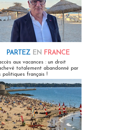
PARTEZ
EN
FRANCE
 en France
accès aux vacances : un droit
achevé totalement abandonné par
s politiques français !