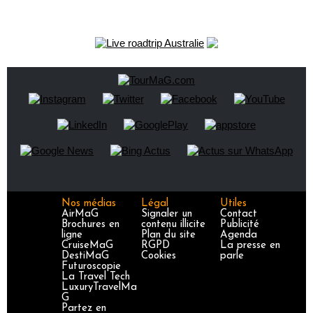
Nos médias
Légal
Utiles
AirMaG
Signaler un
Contact
Brochures en
contenu illicite
Publicité
ligne
Plan du site
Agenda
CruiseMaG
RGPD
La presse en
DestiMaG
Cookies
parle
Futuroscopie
La Travel Tech
LuxuryTravelMa
G
Partez en