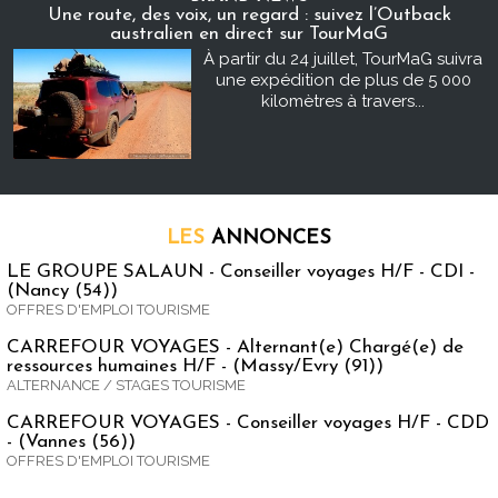
Une route, des voix, un regard : suivez l’Outback
australien en direct sur TourMaG
À partir du 24 juillet, TourMaG suivra
une expédition de plus de 5 000
kilomètres à travers...
LES
ANNONCES
LE GROUPE SALAUN - Conseiller voyages H/F - CDI -
(Nancy (54))
OFFRES D'EMPLOI TOURISME
CARREFOUR VOYAGES - Alternant(e) Chargé(e) de
ressources humaines H/F - (Massy/Evry (91))
ALTERNANCE / STAGES TOURISME
CARREFOUR VOYAGES - Conseiller voyages H/F - CDD
- (Vannes (56))
OFFRES D'EMPLOI TOURISME