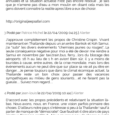
annulees et la situation actuelle n'est pas encore resolue , je sais
que je n'amene pas d'eau a mon moulin en disant cela mais les
gens doivent connaitre la realite apres libre a eux de choisir.
http://originaljeepsafari.com
3.
Posté par
Patrice Michel
le 22/04/2009 04:25
|
Alerter
J'approuve complètement les propos de Christine Crispin. Vivant
maintenant en Thaïlande depuis un an,entre Bankok et Koh Samui,
j'ai "subi" les divers événements "chemises jaunes ou rouges"...La
seule conséquence négative pour moi a été de devoir me rendre à
Samui en novembre par taxi,train,bus, ferry....lors du blocage des
aéroports: 16 h au lieu de 1 h en avion! Bien sûr, il y a moins de
touristes à cause, entre autres, de la crise mondiale, mais lors des
événements aucun ne peut dire que sur place sa vie ait pu être en
danger....Je pense toujours que dans le climat écomique actuel, la
Thaïlande reste un bon choix pour passer des vacances
sympathiques au milieu de gens souriants.....et ne faisant pas la
gueule.... Suivez mon regard....
4.
Posté par
jean-louis
le 22/04/2009 10:44
|
Alerter
D'accord avec les propos précédents et relativisant la situation là-
bas. Nous avons, nous, en France, une vision parfois primaire des
choses. D'ailleurs notre pays s'intéresse si peu à la Thaïlande ! sauf à
parler de manque de "démocratie". Que faudrait-il dire alors de pays