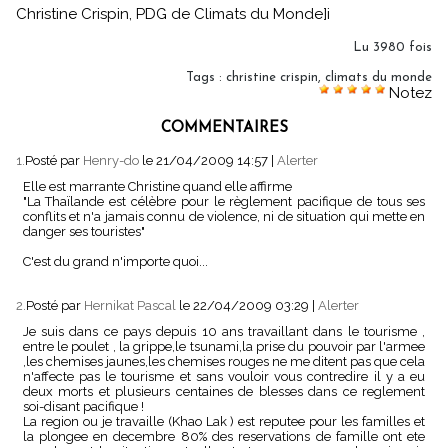
Christine Crispin, PDG de Climats du Monde]i
Lu 3980 fois
Tags
:
christine crispin
,
climats du monde
Notez
COMMENTAIRES
1.
Posté par
Henry-do
le 21/04/2009 14:57
|
Alerter
Elle est marrante Christine quand elle affirme
"La Thaïlande est célèbre pour le règlement pacifique de tous ses
conflits et n'a jamais connu de violence, ni de situation qui mette en
danger ses touristes"
C'est du grand n'importe quoi...
2.
Posté par
Hernikat Pascal
le 22/04/2009 03:29
|
Alerter
Je suis dans ce pays depuis 10 ans travaillant dans le tourisme ,
entre le poulet , la grippe,le tsunami,la prise du pouvoir par l'armee
,les chemises jaunes,les chemises rouges ne me ditent pas que cela
n'affecte pas le tourisme et sans vouloir vous contredire il y a eu
deux morts et plusieurs centaines de blesses dans ce reglement
soi-disant pacifique !
La region ou je travaille (Khao Lak ) est reputee pour les familles et
la plongee en decembre 80% des reservations de famille ont ete