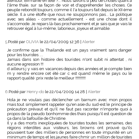
alentour, Birmanie en tête ?... Nous savons si peu de choses quant à
l'âme thaïe, sur sa façon de voir et d'appréhender les choses. Ce
peuple rebondit toujours, comme il l'a toujours fait depuis le XII ème
siècle. Il a une étoffe que nous ne soupçonnons pas... La politique
avec ses aléas - comme actuellement - est une chose dont il
s'accomode. Je repars là-bas prochainement et je sais que je vais le
retrouver égal à lui-même, laborieux, joyeux et aimable.
5.
Posté par
OLIVIA
le 22/04/2009 12:36
|
Alerter
Je confirme que la Thailande est un pays vraiment sans danger
pour les touristes ....
Jamais dans son histoire des touristes n'ont subit ni attentat , ni
aucune agression !!!
d ailleurs j y vais en vacances depuis des années et je compte bien
m y rendre encore cet été car c est quand même le pays ou le
rapport qualité :prix reste le meilleur !!!!!!!!!!!
6.
Posté par
Henry-do
le 22/04/2009 14:28
|
Alerter
Hola je ne voulais pas déclencher un barnum avec mon propos
mais tout simplement rappeler qu'en asie du sud-est le principe de
précaution prévaut et qu'il ne faut pas raconter n'importe quoi à
propos de la pseudo bonhommie des thais puisqu'il est question de
ça dans la bafouille de Christine.
Il y a des morts inexpliquées de touristes toutes les semaines, des
régions interdites aux visiteurs, les browns ont prouvé qu'ils
pouvaient tuer des milliers de personnes en toute impunité en un
minimum de temps et les jaunes faire chmir un million de touristes