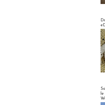
AirMa
Dr
e
Cruise
Sa
le
Wo