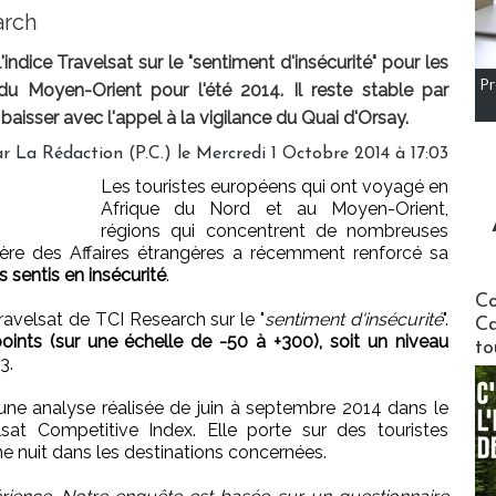
arch
indice Travelsat sur le "sentiment d'insécurité" pour les
Pr
du Moyen-Orient pour l'été 2014. Il reste stable par
 baisser avec l'appel à la vigilance du Quai d'Orsay.
r La Rédaction (P.C.) le Mercredi 1 Octobre 2014 à 17:03
Les touristes européens qui ont voyagé en
Afrique du Nord et au Moyen-Orient,
régions qui concentrent de nombreuses
stère des Affaires étrangères a récemment renforcé sa
 sentis en insécurité
.
Communi
Co
ravelsat de TCI Research sur le "
sentiment d'insécurité
".
Ca
oints (sur une échelle de -50 à +300), soit un niveau
to
3.
'une analyse réalisée de juin à septembre 2014 dans le
sat Competitive Index. Elle porte sur des touristes
e nuit dans les destinations concernées.