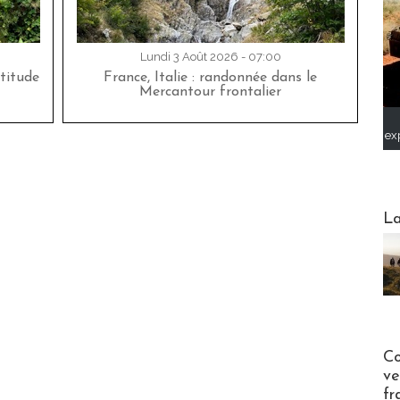
Lundi 3 Août 2026 - 07:00
titude
France, Italie : randonnée dans le
Mercantour frontalier
ex
Webinai
La
Publi-n
Co
ve
fr