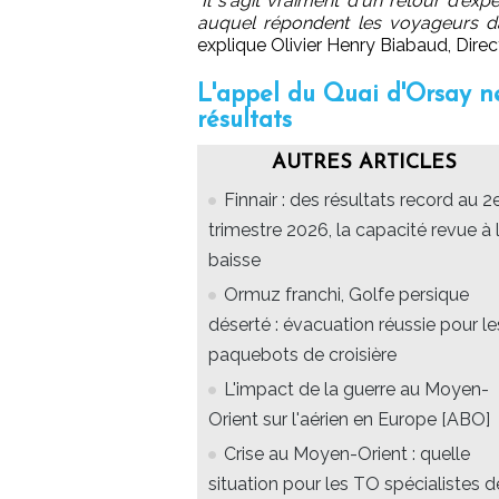
"
Il s'agit vraiment d'un retour d'ex
auquel répondent les voyageurs d
explique Olivier Henry Biabaud, Dire
L'appel du Quai d'Orsay ne
résultats
AUTRES ARTICLES
Finnair : des résultats record au 2
trimestre 2026, la capacité revue à 
baisse
Ormuz franchi, Golfe persique
déserté : évacuation réussie pour le
paquebots de croisière
L'impact de la guerre au Moyen-
Orient sur l'aérien en Europe [ABO]
Crise au Moyen-Orient : quelle
situation pour les TO spécialistes d