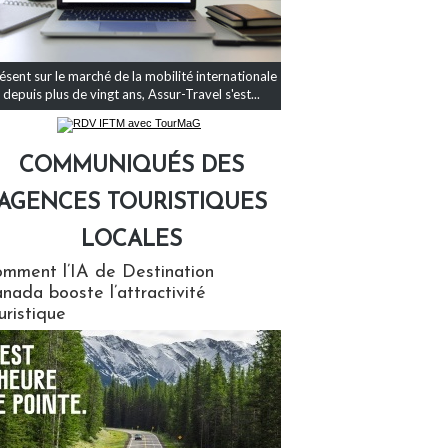
ésent sur le marché de la mobilité internationale
depuis plus de vingt ans, Assur-Travel s'est...
COMMUNIQUÉS DES
AGENCES TOURISTIQUES
LOCALES
qués des agences touristiques locales
mment l’IA de Destination
nada booste l’attractivité
uristique