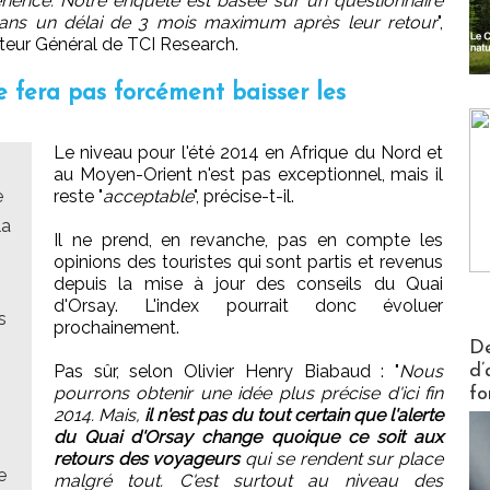
périence. Notre enquête est basée sur un questionnaire
ans un délai de 3 mois maximum après leur retour
",
cteur Général de TCI Research.
 fera pas forcément baisser les
Le niveau pour l'été 2014 en Afrique du Nord et
au Moyen-Orient n'est pas exceptionnel, mais il
e
reste "
acceptable
", précise-t-il.
la
Il ne prend, en revanche, pas en compte les
opinions des touristes qui sont partis et revenus
depuis la mise à jour des conseils du Quai
d'Orsay. L'index pourrait donc évoluer
s
prochainement.
Actus V
De
Pas sûr, selon Olivier Henry Biabaud : "
Nous
d’
pourrons obtenir une idée plus précise d'ici fin
fo
2014. Mais,
il n'est pas du tout certain que l'alerte
du Quai d'Orsay change quoique ce soit aux
retours des voyageurs
qui se rendent sur place
e
malgré tout. C'est surtout au niveau des