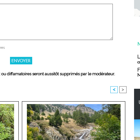
res
L
a
F
x ou diffamatoires seront aussitôt supprimés par le modérateur.
M
<
>