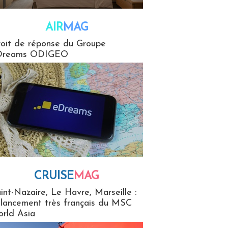
AIR
MAG
G
oit de réponse du Groupe
Dreams ODIGEO
CRUISE
MAG
MaG
int-Nazaire, Le Havre, Marseille :
 lancement très français du MSC
rld Asia