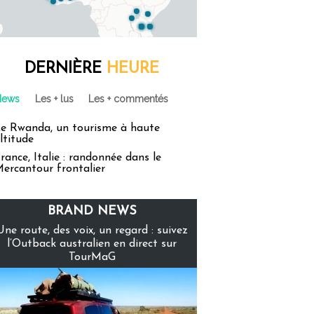
DERNIÈRE
HEURE
News
Les + lus
Les + commentés
e Rwanda, un tourisme à haute
ltitude
rance, Italie : randonnée dans le
ercantour frontalier
BRAND NEWS
Une route, des voix, un regard : suivez
l’Outback australien en direct sur
TourMaG