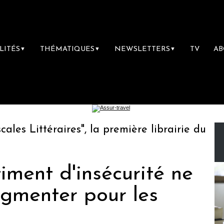
LITÉS
THÉMATIQUES
NEWSLETTERS
TV
A
▼
▼
▼
 Littéraires", la première librairie du voyag
timent d'insécurité ne
ugmenter pour les