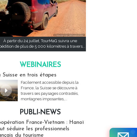
À partir du 24 juillet, TourMaG suivra une
pédition de plus de 5 000 kilomètres à travers...
WEBINAIRES
res
 Suisse en trois étapes
Facilement accessible depuis la
France, la Suisse se découvre à
travers ses paysages contrastés,
montagnes imposantes,...
PUBLI-NEWS
ews
opération France-Vietnam : Hanoï
ut séduire les professionnels
ançais du tourisme