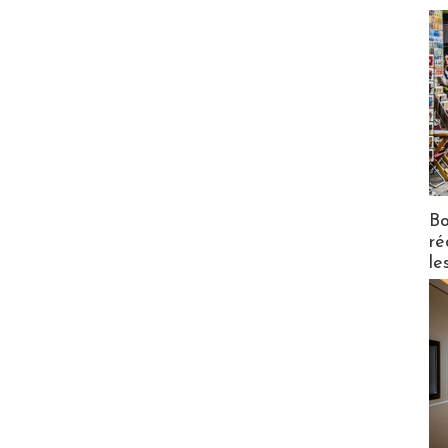
Bo
ré
le