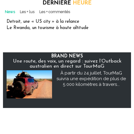
DERNIÈRE
HEURE
News
Les + lus
Les + commentés
Detroit, une « US city » à la relance
Le Rwanda, un tourisme à haute altitude
BRAND NEWS
Une route, des voix, un regard : suivez l’Outback
australien en direct sur TourMaG
À partir du 24 juillet, TourMaG
suivra une expédition de plus de
5 000 kilomètres à travers...