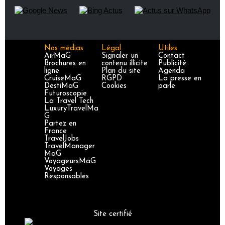
Nos médias
Légal
Utiles
AirMaG
Signaler un
Contact
Brochures en
contenu illicite
Publicité
ligne
Plan du site
Agenda
CruiseMaG
RGPD
La presse en
DestiMaG
Cookies
parle
Futuroscopie
La Travel Tech
LuxuryTravelMa
G
Partez en
France
TravelJobs
TravelManager
MaG
VoyageursMaG
Voyages
Responsables
Site certifié