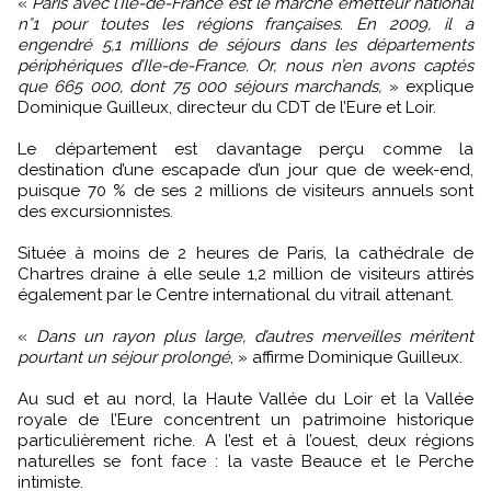
«
Paris avec l’Ile-de-France est le marché émetteur national
n°1 pour toutes les régions françaises. En 2009, il a
engendré 5,1 millions de séjours dans les départements
périphériques d’Ile-de-France. Or, nous n’en avons captés
que 665 000, dont 75 000 séjours marchands,
» explique
Dominique Guilleux, directeur du CDT de l’Eure et Loir.
Le département est davantage perçu comme la
destination d’une escapade d’un jour que de week-end,
puisque 70 % de ses 2 millions de visiteurs annuels sont
des excursionnistes.
Située à moins de 2 heures de Paris, la cathédrale de
Chartres draine à elle seule 1,2 million de visiteurs attirés
également par le Centre international du vitrail attenant.
«
Dans un rayon plus large, d’autres merveilles méritent
pourtant un séjour prolongé
, » affirme Dominique Guilleux.
Au sud et au nord, la Haute Vallée du Loir et la Vallée
royale de l’Eure concentrent un patrimoine historique
particulièrement riche. A l’est et à l’ouest, deux régions
naturelles se font face : la vaste Beauce et le Perche
intimiste.