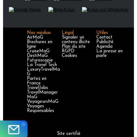
Nos médias
Légal
Utiles
AirMaG
Signaler un
Contact
Brochures en
contenu illicite
Publicité
ligne
Plan du site
Agenda
CruiseMaG
RGPD
La presse en
DestiMaG
Cookies
parle
Futuroscopie
La Travel Tech
LuxuryTravelMa
G
Partez en
France
TravelJobs
TravelManager
MaG
VoyageursMaG
Voyages
Responsables
Site certifié