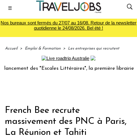
☰
Nos bureaux sont fermés du 27/07 au 16/08. Retour de la newsletter
quotidienne le 24/08/2026. Bel été !
Accueil
>
Emploi & Formation
>
Les entreprises qui recrutent
ent des "Escales Littéraires", la première librairie du voya
French Bee recrute
massivement des PNC à Paris,
La Réunion et Tahiti