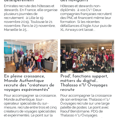
désespérément
des navigants
Emirates recrute des hôtesses et
Hôtesses et stewards non-
stewards. En France, elle organise
diplômés : à vos CV ! Deux
plusieurs journées de
compagnies françaises recrutent
recrutement : à Lille le 19
des PNC et financent même leur
novembre 2019, Toulouse le 21
formation. Si les récentes
novembre, Paris le 23 novembre,
défaillances d’Aigle Azur puis de
Marseille le 25...
XL Airways ont laissé...
En pleine croissance,
Prod', fonctions support,
Monde Authentique
métiers du digital…
recrute des "créateurs de
Thalasso n°1/ Ôvoyages
voyages expérimentés"
recrute
Pour accompagner sa croissance,
Pour accompagner la croissance
Monde authentique, tour-
de son entreprise, Thalasso n°1/
opérateur spécialiste du sur-
Ôvoyages recrute sur une large
mesure, recrute entre trois et cinq
palette de postes. Le point avec
créateurs de voyages spécialistes
Raouf Benslimane, PDG de
et expérimentés. Le point sur la
Thalasso n°1/Ôvoyages.