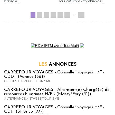
stratégie...
TourMaG.com - Combien de...
1
2
3
4
5
»
...
11
LES
ANNONCES
CARREFOUR VOYAGES - Conseiller voyages H/F -
CDD - (Vannes (56))
OFFRES D'EMPLOI TOURISME
CARREFOUR VOYAGES - Alternant(e) Chargé(e) de
ressources humaines H/F - (Massy/Evry (91))
ALTERNANCE / STAGES TOURISME
CARREFOUR VOYAGES - Conseiller voyages H/F -
CDI - (St Brice (77))