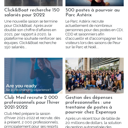
Click&Boat recherche 150
500 postes à pourvoir au
salariés pour 2022
Parc Astérix
Une nouvelle saison se termine
Le Parc Astérix recrute
pour Click&Boat. Après avoir
actuellement de nombreux
doublé son chiffre d'affaires en
personnes pour des postes en CDI,
2021, par rapport à 2020, la
CDD et saisonniers afin
plateforme souhaite renforcer ses
d'accueillir et d'accompagner les
équipes. Click&Boat recherche
visiteurs lors des saisons de Peur
150 salariés...
sur le Parc et Noël...
Club Med recrute 2 000
Gestion des dépenses
professionnels pour l’hiver
professionnelles : une
2021-2022
trentaine de postes à
pourvoir chez Expensya
Club Med prépare la saison
d'hiver 2021-2022 et recrute, dès
Après un récent tour de table de
à présent, 2 000 professionnels,
20 millions de dollars, la solution
principalement pour ses resorts
de gestion automatisée des