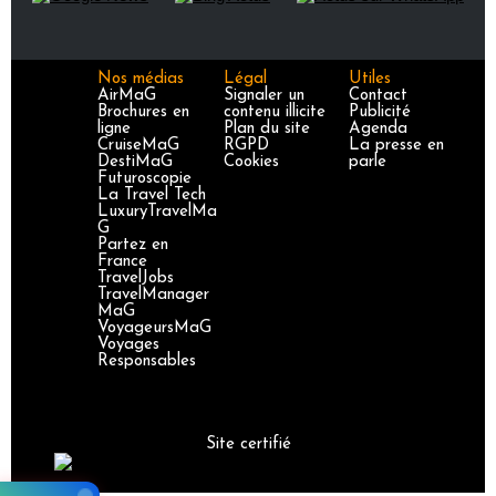
Nos médias
Légal
Utiles
AirMaG
Signaler un
Contact
Brochures en
contenu illicite
Publicité
ligne
Plan du site
Agenda
CruiseMaG
RGPD
La presse en
DestiMaG
Cookies
parle
Futuroscopie
La Travel Tech
LuxuryTravelMa
G
Partez en
France
TravelJobs
TravelManager
MaG
VoyageursMaG
Voyages
Responsables
Site certifié