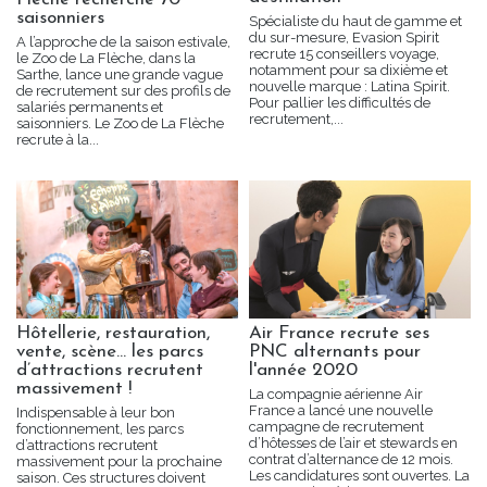
saisonniers
Spécialiste du haut de gamme et
du sur-mesure, Evasion Spirit
A l’approche de la saison estivale,
recrute 15 conseillers voyage,
le Zoo de La Flèche, dans la
notamment pour sa dixième et
Sarthe, lance une grande vague
nouvelle marque : Latina Spirit.
de recrutement sur des profils de
Pour pallier les difficultés de
salariés permanents et
recrutement,...
saisonniers. Le Zoo de La Flèche
recrute à la...
Hôtellerie, restauration,
Air France recrute ses
vente, scène… les parcs
PNC alternants pour
d’attractions recrutent
l'année 2020
massivement !
La compagnie aérienne Air
France a lancé une nouvelle
Indispensable à leur bon
campagne de recrutement
fonctionnement, les parcs
d’hôtesses de l’air et stewards en
d’attractions recrutent
contrat d’alternance de 12 mois.
massivement pour la prochaine
Les candidatures sont ouvertes. La
saison. Ces structures doivent