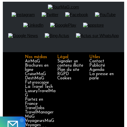
Nos médias
Légal
Utiles
AirMaG
Signaler un
Contact
Brochures en
contenu illicite
Publicité
ligne
Plan du site
Agenda
CruiseMaG
RGPD
La presse en
DestiMaG
Cookies
parle
Futuroscopie
La Travel Tech
LuxuryTravelMa
G
Partez en
France
TravelJobs
TravelManager
MaG
VoyageursMaG
Voyages