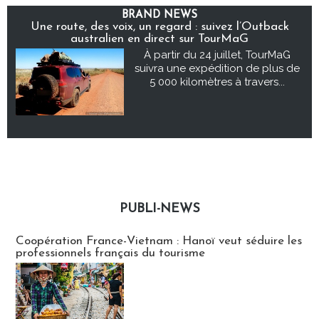
BRAND NEWS
Une route, des voix, un regard : suivez l’Outback
australien en direct sur TourMaG
À partir du 24 juillet, TourMaG
suivra une expédition de plus de
5 000 kilomètres à travers...
PUBLI-NEWS
Publi-news
Coopération France-Vietnam : Hanoï veut séduire les
professionnels français du tourisme