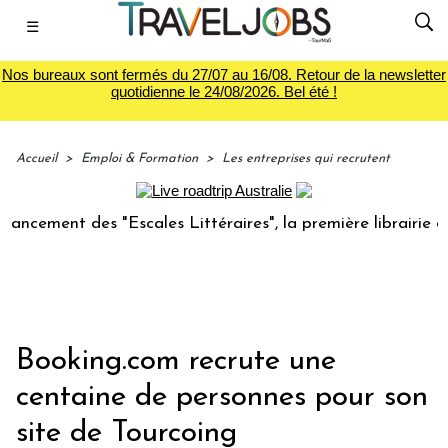
☰
Nos bureaux sont fermés du 27/07 au 16/08. Retour de la newsletter
quotidienne le 24/08/2026. Bel été !
Accueil
>
Emploi & Formation
>
Les entreprises qui recrutent
t des "Escales Littéraires", la première librairie du voyage
Booking.com recrute une
centaine de personnes pour son
site de Tourcoing