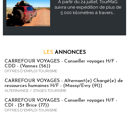
À partir du 24 juillet, TourMaG
suivra une expédition de plus de
5 000 kilomètres à travers...
LES
ANNONCES
CARREFOUR VOYAGES - Conseiller voyages H/F -
CDD - (Vannes (56))
OFFRES D'EMPLOI TOURISME
CARREFOUR VOYAGES - Alternant(e) Chargé(e) de
ressources humaines H/F - (Massy/Evry (91))
ALTERNANCE / STAGES TOURISME
CARREFOUR VOYAGES - Conseiller voyages H/F -
CDI - (St Brice (77))
OFFRES D'EMPLOI TOURISME