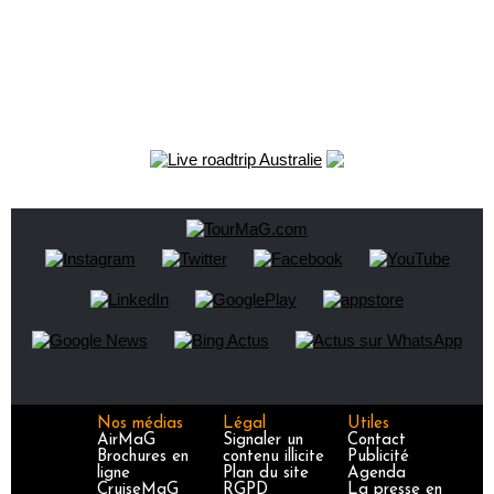
Nos médias
Légal
Utiles
AirMaG
Signaler un
Contact
Brochures en
contenu illicite
Publicité
ligne
Plan du site
Agenda
CruiseMaG
RGPD
La presse en