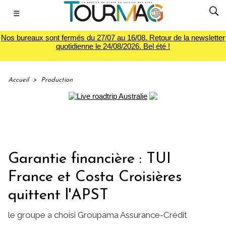
☰
Nos bureaux sont fermés du 27/07 au 16/08. Retour de la newsletter
quotidienne le 24/08/2026. Bel été !
Accueil
>
Production
Garantie financière : TUI
France et Costa Croisières
quittent l'APST
le groupe a choisi Groupama Assurance-Crédit