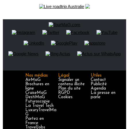
Nos médias
Légal
Utiles
AirMaG
Signaler un
Contact
Brochures en
contenu illicite
Publicité
ligne
Plan du site
Agenda
CruiseMaG
RGPD
La presse en
DestiMaG
Cookies
parle
Futuroscopie
La Travel Tech
LuxuryTravelMa
G
Partez en
France
TravelJobs