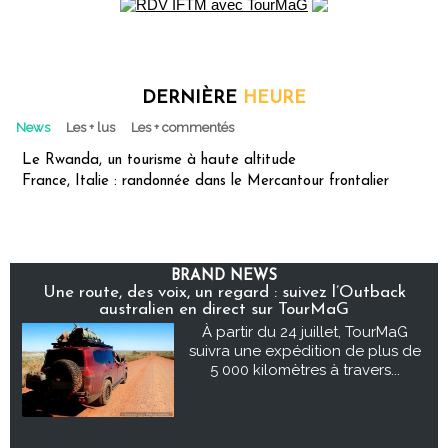
DERNIÈRE
HEURE
News
Les + lus
Les + commentés
Le Rwanda, un tourisme à haute altitude
France, Italie : randonnée dans le Mercantour frontalier
BRAND NEWS
Une route, des voix, un regard : suivez l’Outback
australien en direct sur TourMaG
À partir du 24 juillet, TourMaG
suivra une expédition de plus de
5 000 kilomètres à travers...