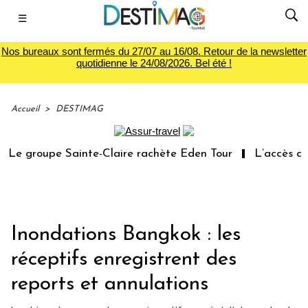
☰
Nos bureaux sont fermés du 27/07 au 16/08. Retour de la newsletter
quotidienne le 24/08/2026. Bel été !
Accueil
>
DESTIMAG
Le groupe Sainte-Claire rachète Eden Tour
L’accès aux 
Inondations Bangkok : les
réceptifs enregistrent des
reports et annulations