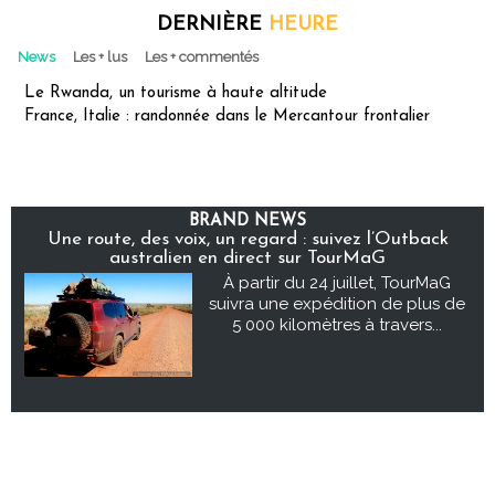
DERNIÈRE
HEURE
News
Les + lus
Les + commentés
Le Rwanda, un tourisme à haute altitude
France, Italie : randonnée dans le Mercantour frontalier
BRAND NEWS
Une route, des voix, un regard : suivez l’Outback
australien en direct sur TourMaG
À partir du 24 juillet, TourMaG
suivra une expédition de plus de
5 000 kilomètres à travers...