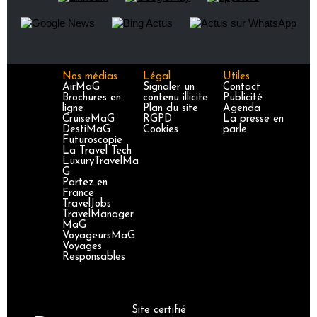
Nos médias
Légal
Utiles
AirMaG
Signaler un
Contact
Brochures en
contenu illicite
Publicité
ligne
Plan du site
Agenda
CruiseMaG
RGPD
La presse en
DestiMaG
Cookies
parle
Futuroscopie
La Travel Tech
LuxuryTravelMa
G
Partez en
France
TravelJobs
TravelManager
MaG
VoyageursMaG
Voyages
Responsables
Site certifié