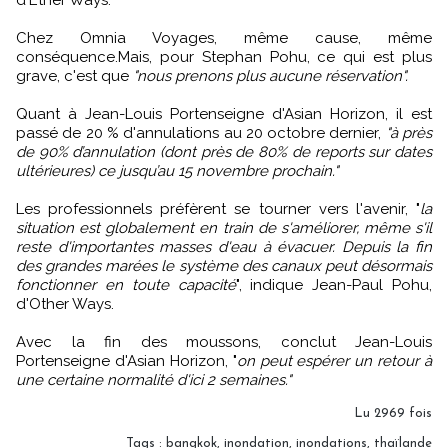
Chez Omnia Voyages, même cause, même
conséquence.Mais, pour Stephan Pohu, ce qui est plus
grave, c'est que
"nous prenons plus aucune réservation".
Quant à Jean-Louis Portenseigne d'Asian Horizon, il est
passé de 20 % d'annulations au 20 octobre dernier,
"à près
de 90% d’annulation (dont près de 80% de reports sur dates
ultérieures) ce jusqu’au 15 novembre prochain."
Les professionnels préfèrent se tourner vers l'avenir, "
la
situation est globalement en train de s'améliorer, même s'il
reste d'importantes masses d'eau à évacuer. Depuis la fin
des grandes marées le système des canaux peut désormais
fonctionner en toute capacité
", indique Jean-Paul Pohu,
d'Other Ways.
Avec la fin des moussons, conclut Jean-Louis
Portenseigne d'Asian Horizon, "
on peut espérer un retour à
une certaine normalité d'ici 2 semaines."
Lu 2969 fois
Tags
:
bangkok
,
inondation
,
inondations
,
thaïlande