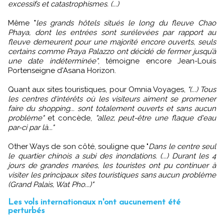
excessifs et catastrophismes. (...)
Même "
les grands hôtels situés le long du fleuve Chao
Phaya, dont les entrées sont surélevées par rapport au
fleuve demeurent pour une majorité encore ouverts, seuls
certains comme Praya Palazzo ont décidé de fermer jusqu’à
une date indéterminée"
, témoigne encore Jean-Louis
Portenseigne d'Asana Horizon.
Quant aux sites touristiques, pour Omnia Voyages,
"(...) Tous
les centres d'intérêts où les visiteurs aiment se promener
faire du shopping... sont totalement ouverts et sans aucun
problème"
et concède,
"allez, peut-être une flaque d'eau
par-ci par là..."
Other Ways de son côté, souligne que "
Dans le centre seul
le quartier chinois a subi des inondations. (...) Durant les 4
jours de grandes marées, les touristes ont pu continuer à
visiter les principaux sites touristiques sans aucun problème
(Grand Palais, Wat Pho...)"
Les vols internationaux n'ont aucunement été
perturbés