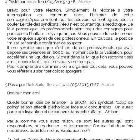
4.
Posté par
paule
le 11/05/2015 13:18
|
Alerter
Bravo pour votre réaction. Simplement, la réponse à votre
interrogation est contenue dans l'histoire de cette
compagnie.Apparemment tous les pouvoirs se sont ligués pour la
couler Le rôle des syndicats (réel) n'est pourtant qu'anecdotique. De
là à penser que les professionnels aient reçu des consignes pour
participer à l'hallali, il n'y a qu'un pas. Vous pouvez, du reste, mener
votre enquête auprès de ces professionnels. En tout cas, le post de
"missalsa" semble confirmer ce soupçon.
Il me semble bien que c'est un de ces professionnels qui avait
déposé ses créances en 2006, au moment de la privatisation, pour
accélérer une liquidation. Si c'est dans la M. que l'on reconnait ses
amis, encore faut-il qu'il ne vous y mettent pas.
Pour comprendre comment on a organisé tout cela, vous pouvez
vous référer au site: "pericoloso sporgersi".
5.
Posté par
Rick Sailor (le vrai)
le 11/05/2015 17:27
|
Alerter
Bonjour mon ami
Quelle bonne idée de financer la SNCM, son syndicat "coup de
poing" et son effectif pléthorique face aux concurrents ! On aurait
parlé de disparition et de cadavre dans cette affaire... Ah bon !
Paule, comme vous avez raison, ce sont les autres qui sont
responsables, ni les dockers, ni les marins ! Corsica fait deux fois
mieux avec deux fois moins. Expliquez moi ?
Au fait, en Corée du Nord ils cherchent de l'argent pour une école