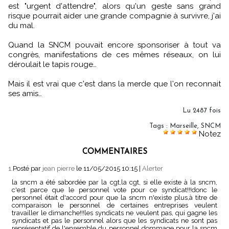
est "urgent d'attendre", alors qu'un geste sans grand
risque pourrait aider une grande compagnie à survivre, j'ai
du mal.
Quand la SNCM pouvait encore sponsoriser à tout va
congrès, manifestations de ces mêmes réseaux, on lui
déroulait le tapis rouge…
Mais il est vrai que c'est dans la merde que l'on reconnait
ses amis…
Lu 2487 fois
Tags
:
Marseille
,
SNCM
Notez
COMMENTAIRES
1.
Posté par
jean pierre
le 11/05/2015 10:15
|
Alerter
la sncm a été sabordée par la cgt,la cgt, si elle existe à la sncm,
c'est parce que le personnel vote pour ce syndicat!!!donc le
personnel était d'accord pour que la sncm n'existe plus,à titre de
comparaison le personnel de certaines entreprises veulent
travailler le dimanche!!!les syndicats ne veulent pas, qui gagne les
syndicats et pas le personnel alors que les syndicats ne sont pas
représentatif de l'ensemble du personnel dommage pour la sncm