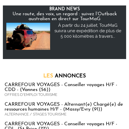
BRAND NEWS
Une route, des voix, un regard : suivez l’Outback
australien en direct sur TourMaG
À partir du 24 juillet, TourMaG
suivra une expédition de plus de
5 000 kilomètres à travers...
LES
ANNONCES
CARREFOUR VOYAGES - Conseiller voyages H/F -
CDD - (Vannes (56))
OFFRES D'EMPLOI TOURISME
CARREFOUR VOYAGES - Alternant(e) Chargé(e) de
ressources humaines H/F - (Massy/Evry (91))
ALTERNANCE / STAGES TOURISME
CARREFOUR VOYAGES - Conseiller voyages H/F -
CDI - (St Brice (77))