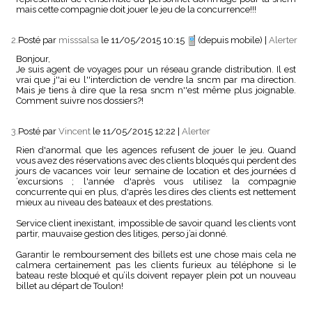
mais cette compagnie doit jouer le jeu de la concurrence!!!
2.
Posté par
misssalsa
le 11/05/2015 10:15
(depuis mobile)
|
Alerter
Bonjour,
Je suis agent de voyages pour un réseau grande distribution. Il est
vrai que j''ai eu l''interdiction de vendre la sncm par ma direction.
Mais je tiens à dire que la resa sncm n''est même plus joignable.
Comment suivre nos dossiers?!
3.
Posté par
Vincent
le 11/05/2015 12:22
|
Alerter
Rien d'anormal que les agences refusent de jouer le jeu. Quand
vous avez des réservations avec des clients bloqués qui perdent des
jours de vacances voir leur semaine de location et des journées d
‘excursions ; l'année d'après vous utilisez la compagnie
concurrente qui en plus, d'après les dires des clients est nettement
mieux au niveau des bateaux et des prestations.
Service client inexistant, impossible de savoir quand les clients vont
partir, mauvaise gestion des litiges, perso j’ai donné.
Garantir le remboursement des billets est une chose mais cela ne
calmera certainement pas les clients furieux au téléphone si le
bateau reste bloqué et qu’ils doivent repayer plein pot un nouveau
billet au départ de Toulon!